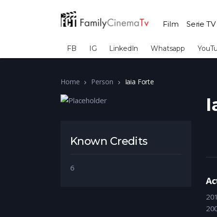
Film
Serie TV
FB
IG
LinkedIn
Whatsapp
YouT
Home
Person
Iaia Forte
I
Known Credits
6
Ac
20
20