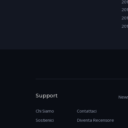
20
20
20
20
Support
News
Chi Siamo
Contattaci
Sostienici
Diventa Recensore