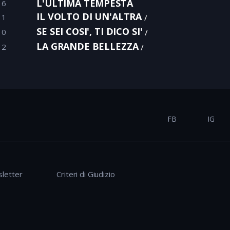
L'ULTIMA TEMPESTA
16
IL VOLTO DI UN'ALTRA
11
SE SEI COSI', TI DICO SI'
10
LA GRANDE BELLEZZA
12
FB
IG
letter
Criteri di Giudizio