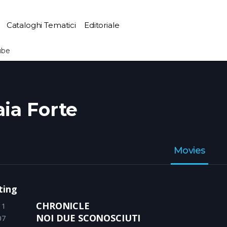
Cataloghi Tematici
Editoriale
ube
aia Forte
Movies
ting
CHRONICLE
11
NOI DUE SCONOSCIUTI
07