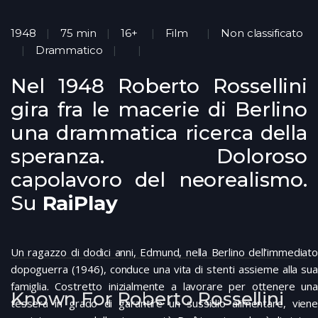
1948
75 min
16+
Film
Non classificato
Drammatico
Nel 1948 Roberto Rossellini
gira fra le macerie di Berlino
una drammatica ricerca della
speranza. Doloroso
capolavoro del neorealismo.
Su
RaiPlay
Un ragazzo di dodici anni, Edmund, nella Berlino dell’immediato
dopoguerra (1946), conduce una vita di stenti assieme alla sua
famiglia. Costretto inizialmente a lavorare per ottenere una
Known For Roberto Rossellini
tessera in grado di garantire un sussidio alimentare, viene