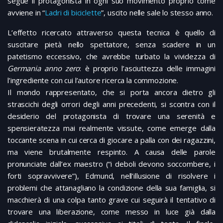
segue il protagonista in ogni suo movimento proprio come
avviene in “
Ladri di biciclette
”, uscito nelle sale lo stesso anno.
L’effetto ricercato attraverso questa tecnica è quello di
suscitare pietà nello spettatore, senza scadere in un
patetismo eccessivo, che avrebbe turbato la vividezza di
Germania anno zero
: è proprio l’asciuttezza delle immagini
l’ingrediente con cui l’autore ricerca la commozione.
Il mondo rappresentato, che si porta ancora dietro gli
strascichi degli orrori degli anni precedenti, si scontra con il
desiderio del protagonista di trovare una serenità e
spensieratezza mai realmente vissute, come emerge dalla
toccante scena in cui cerca di giocare a palla con dei ragazzini,
ma viene brutalmente respinto. A causa delle parole
pronunciate dall’ex maestro (“i deboli devono soccombere, i
forti sopravvivere”), Edmund, nell’illusione di risolvere i
problemi che attanagliano la condizione della sua famiglia, si
macchierà di una colpa tanto grave cui seguirà il tentativo di
trovare una liberazione, come messo in luce già dalla