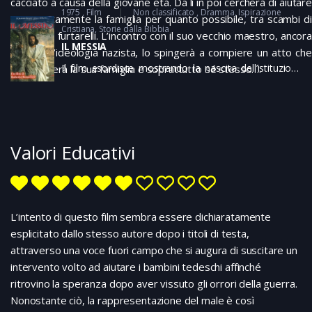
cacciato a causa della giovane età. Da lì in poi cercherà di aiutare
1975
Film
Non classificato
Dramma
Ispirazione
economicamente la famiglia per quanto possibile, tra scambi di
Cristiana
Storie dalla Bibbia
oggetti e furtarelli. L’incontro con il suo vecchio maestro, ancora
IL MESSIA
legato all’ideologia nazista, lo spingerà a compiere un atto che
Il film esordisce mostrando la nascita dell’istituzione
sconvolgerà la sua famiglia e soprattutto sé stesso….
della monarchia presso il popolo eletto e la
narrazione, in rapida sequenza, della decadenza di
questa istituzione fino alla divisione in due regni, alla
dominazione romana e alla salita al trono di un re di
inaudita crudeltà: Erode il grande. In questo contesto
Valori Educativi
si colloca la figura di Gesù, presentato dal Battista
come il messia, il nuovo re tanto atteso, che predica
le beatitudini, la misericordia e il perdono ma continua
a lavorare come tutti gli altri apostoli. Mite e pacifico,
si sottopone inerme alla crocefissione. L’immagine
L’intento di questo film sembra essere dichiaratamente
finale del sepolcro vuoto può alludere a una
esplicitato dallo stesso autore dopo i titoli di testa,
resurrezione
attraverso una voce fuori campo che si augura di suscitare un
intervento volto ad aiutare i bambini tedeschi affinché
ritrovino la speranza dopo aver vissuto gli orrori della guerra.
Nonostante ciò, la rappresentazione del male è così