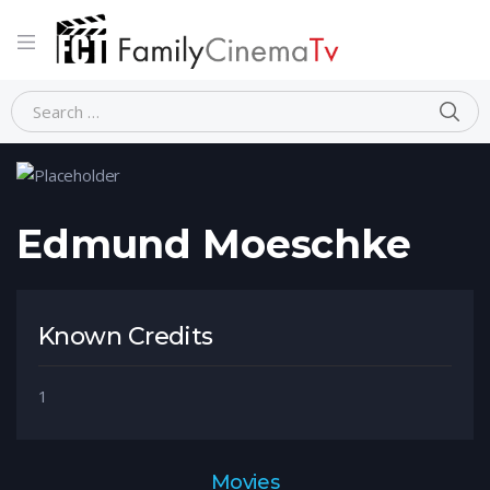
Home
Person
Edmund Moeschke
Edmund Moeschke
Known Credits
1
Movies