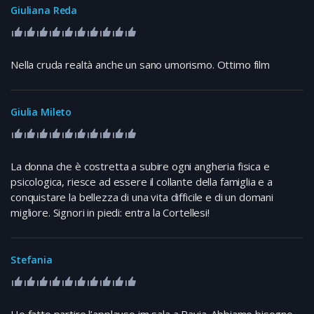
Giuliana Reda
Nella cruda realtà anche un sano umorismo. Ottimo film
Giulia Mileto
La donna che è costretta a subire ogni angheria fisica e
psicologica, riesce ad essere il collante della famiglia e a
conquistare la bellezza di una vita difficile e di un domani
migliore. Signori in piedi: entra la Cortellesi!
Stefania
Ho fatto partire l’applauso im sala a Pavia. Abbiamo bisogno