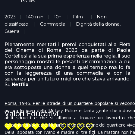
15
Votes
2023
140 min
10+
Film
Non
classificato
Commedia
Dignità della donna,
Guerra
Pienamente meritati i premi conquistati alla Fiera
del Cinema di Roma 2023 da parte di Paola
Cortellesi alla sua prima esperienza nella regia. Il suo
personaggio mostra le pesanti discriminazioni a cui
era sottoposta una donna a quel tempo ma lo fa
con la leggerezza di una commedia e con la
speranza per un futuro migliore che stava arrivando.
Su
Netflix
Roma, 1946. Per le strade di un quartiere popolare si vedono
ancora le jeep della Military Police e tanta gente che indossa
Valori Educativi
abiti sdruciti e che si affanna a trovare un lavoretto che
consenta di sbarcare il lunario. In un palazzone del quartiere vive
Delia, sposata con Ivano e madre di tre figli. La mattina non ha