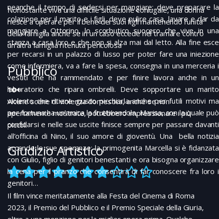
neanche il tempo di sedersi per mangiare: deve preparare la
Nonostante viva una difficile situazione coniugale, una donna
colazione per il marito e i figli, deve pulire casa, lavare e dar da
riesce a operare per il bene dei suoi figli mantenendo l’unità
mangiare a Ottorino, lo scorbutico suocero che vive in una
della famiglia anche se in un caso eccede nel tramare contro
stanza a casa loro e che non si alza mai dal letto. Alla fine esce
un’altra famiglia ritenuta pericolosa
per recarsi in un palazzo di lusso per poter fare una iniezione
come infermiera, va a fare la spesa, consegna in una merceria i
Pubblico
vestiti che ha rammendato e per finire lavora anche in un
laboratorio che ripara ombrelli. Deve sopportare un marito
10+
violento che ritiene giusto picchiarla anche per futili motivi ma
Alcune scene di violenza domestica, anche se non
per fortuna ha un’amica la fruttivendola, Marisa, con la quale può
apertamente mostrate, potrebbero impressionare i più
confidarsi e nelle sue uscite finisce sempre per passare davanti
piccoli
all’officina di Nino, il suo amore di gioventù. Una bella notizia
Giudizio Artistico
accende le sue speranze: la primogenita Marcella si è fidanzata
con Giulio, figlio di genitori benestanti e ora bisogna organizzare
la cena per il pranzo che consentirà di far conoscere fra loro i
genitori…
Il film vince meritatamente alla Festa del Cinema di Roma
2023, il Premio del Pubblico e il Premio Speciale della Giuria,
oltre a una menzione per la miglior opera prima. Qualche