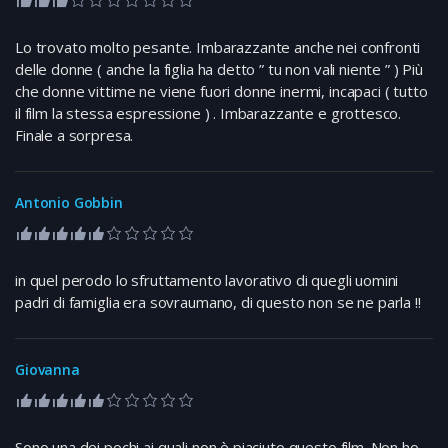
Lo trovato molto pesante. Imbarazzante anche nei confronti
delle donne ( anche la figlia ha detto ” tu non vali niente ” ) Più
che donne vittime ne viene fuori donne inermi, incapaci ( tutto
il film la stessa espressione ) . Imbarazzante e grottesco.
Finale a sorpresa.
Antonio Gobbin
in quel perodo lo sfruttamento lavorativo di quegli uomini
padri di famiglia era sovraumano, di questo non se ne parla !!
Giovanna
Sono una dei pochi ai quali non è piaciuto questo film. Non ho