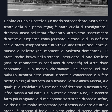
L’abilità di Paola Cortellesi (in modo sorprendente, visto che si
tratta della sua prima regia) è stata quella di trasfigurare il
dramma, insito nel tema affrontato, attraverso l’inserimento
di scene di simpatica ironia (durante le esequie di un defunto
che è stato insopportabile in vita) o addirittura sequenze di
musica e balletto (nei momenti di violenza domestica). E’
stata anche brava nell’alternare sequenze di vita familiare
(vissute raramente in condizioni di serenità) ad altre dove
scopriamo il suo mondo alternativo: nel cortine del sua
palazzo incontra altre comari intente a conversare e a fare
pettegolezzi; al mercato va a trovare la sua amica Marisa, alla
quale può confidare ciò che non confiderebbe a nessun’altro;
infine passa a salutare il suo vecchio amore Nino, un incontro
fatto più di sguardi e di melanconici sorrisi che di parole. Infine,
ciò che risulta molto importante per il senso da dare a tutta la
storia, è proprio il finale, un vero colpo di scena che non