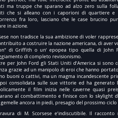
ati ma truppe che sparano ad alzo zero sulla foll
titi che si alleano con i caporioni di quartiere e
orrenza fra loro, lasciano che le case brucino pur
re in azione.
sese non tradisce la sua ambizione di voler rappresen
ntribuito a costruire la nazione americana, di aver v
on" di Griffith o un' epopea tipo quella di John
ggiamento di completo revisionismo.
re per John Ford gli Stati Uniti d'America si sono co
enza grazie ad un manipolo di eroi che hanno portato
ono buoni o cattivi, ma un magma incandescente primi
 poi consolidata sulle sue vittorie ed ha generato
olicamente il film inizia nelle caverne quasi preis
arano al combattimento e finisce con lo skylight 
 gemelle ancora in piedi, presagio del prossimo ciclo 
ravura di M. Scorsese e'indiscutibile. Il raccont