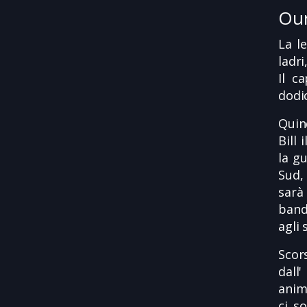
Our
La l
ladri
Il c
dodi
Quin
Bill
la g
Sud,
sarà 
band
agli 
Scor
dall'
animi
ci s