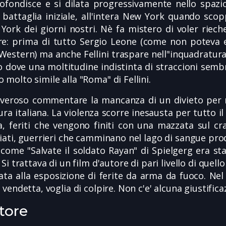
ofondisce e si dilata progressivamente nello spazi
a battaglia iniziale, all'intera New York quando sco
York dei giorni nostri. Nè fa mistero di voler riech
e: prima di tutto Sergio Leone (come non poteva es
Western) ma anche Fellini traspare nell"inquadratura 
o dove una moltitudine indistinta di straccioni sembr
molto simile alla "Roma" di Fellini.
overoso commentare la mancanza di un divieto per 
ra italiana. La violenza scorre inesausta per tutto il 
a, feriti che vengono finiti con una mazzata sul cr
iati, guerrieri che camminano nel lago di sangue prod
 come "Salvate il soldato Rayan" di Spielgerg era st
 Si trattava di un film d'autore di pari livello di que
ata alla esposizione di ferite da arma da fuoco. Nel f
 vendetta, voglia di colpire. Non c'e' alcuna giustifica
tore