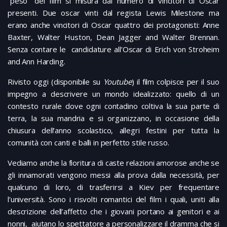
“peso” del film si misura dal numero di vincitori di Oscar
presenti. Due oscar vinti dal regista Lewis Milestone ma
erano anche vincitori di Oscar quattro dei protagonisti: Anne
Baxter, Walter Huston, Dean Jagger and Walter Brennan.
Senza contare le candidature all’Oscar di Erich von Stroheim
and Ann Harding.
Rivisto oggi (disponibile su
Youtube
) il film colpisce per il suo
impegno a descrivere un mondo idealizzato: quello di un
contesto rurale dove ogni contadino coltiva la sua parte di
terra, la sua mandria e si organizzano, in occasione della
chiusura dell’anno scolastico, allegri festini per tutta la
comunità con canti e balli in perfetto stile russo.
Vediamo anche la fioritura di caste relazioni amorose anche se
gli innamorati vengono messi alla prova dalla necessità, per
qualcuno di loro, di trasferirsi a Kiev per frequentare
l’università. Sono i risvolti romantici del film i quali, uniti alla
descrizione dell’affetto che i giovani portano ai genitori e ai
nonni, aiutano lo spettatore a personalizzare il dramma che si