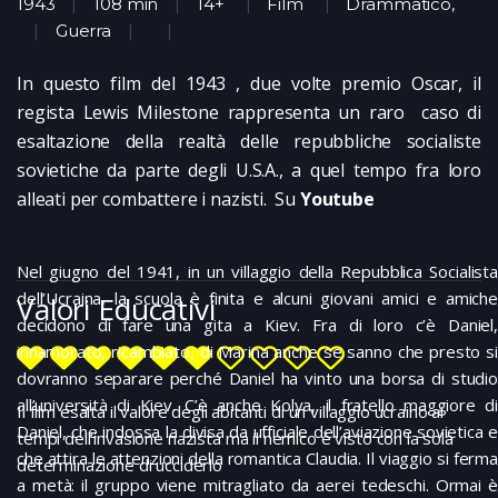
1943
108 min
14+
Film
Drammatico
,
Guerra
In questo film del 1943 , due volte premio Oscar, il
regista Lewis Milestone rappresenta un raro caso di
esaltazione della realtà delle repubbliche socialiste
sovietiche da parte degli U.S.A., a quel tempo fra loro
alleati per combattere i nazisti. Su
Youtube
Nel giugno del 1941, in un villaggio della Repubblica Socialista
dell’Ucraina, la scuola è finita e alcuni giovani amici e amiche
Valori Educativi
decidono di fare una gita a Kiev. Fra di loro c’è Daniel,
innamorato, ricambiato, di Marina anche se sanno che presto si
dovranno separare perché Daniel ha vinto una borsa di studio
all’università di Kiev. C’è anche Kolya, il fratello maggiore di
Il film esalta il valore degli abitanti di un villaggio ucraino ai
Daniel, che indossa la divisa da ufficiale dell’aviazione sovietica e
tempi dell’invasione nazista ma il nemico è visto con la sola
che attira le attenzioni della romantica Claudia. Il viaggio si ferma
determinazione di ucciderlo
a metà: il gruppo viene mitragliato da aerei tedeschi. Ormai è