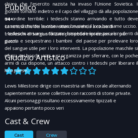
chiaro che l’esercito nazista ha invaso l’Unione Sovietica. I
Pubblico
giovani tornano indietro e il capo del villaggio dà alla popolazione
un ordine terribile: i tedeschi stanno arrivando e tutto deve
14+
essere distrutto: le case vanno bruciate, il loro bestiame ucciso.
La notizia che dei bambini stiano morendo a causa di
I tedeschi arrivano, utilizzano l’ospedale locale per i loro feriti di
trasfusioni di sangue forzate potrebbe impressionare i più
guerra e sequestrano i bambini del paese per prelevare loro
piccoli
del sangue utile per i loro interventi. La popolazione maschile si
Giudizio Artistico
rifugia nei boschi vicini e si organizza per sferrare, con le poche
armi di cui dispone, un attacco contro i tedeschi per liberare il
loro paese…
Lewis Milestone dirige con maestria un film corale alternando
sapientemente scene collettive con racconti di storie private.
Alcuni personaggi risultano eccessivamente tipizzati e
appaiono pertanto poco veri
Cast & Crew
Cast
Crew