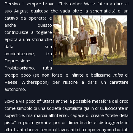
Persino il sempre bravo Christopher Waltz fatica a dare al
suo August qualcosa che vada oltre la schematicità di
un
cattivo da operetta e
anche questo
contribuisce a togliere
epicità a una storia che
dalla sua
ambientazione, tra
Depressione e
Proibizionismo, ruba
troppo poco (se non forse le infinite e bellissime
mise
di
Reese Witherspoon) per riuscire a darsi un carattere
autonomo.
Scivola via poco sfruttata anche la possibile metafora del circo
come simbolo di una società capitalista già in crisi, luccicante in
superficie, ma marcia all’interno, capace di creare “stelle della
pista” in pochi giorni e poi di dimenticarle e distruggerle in
altrettanto breve tempo (i lavoranti di troppo vengono buttati