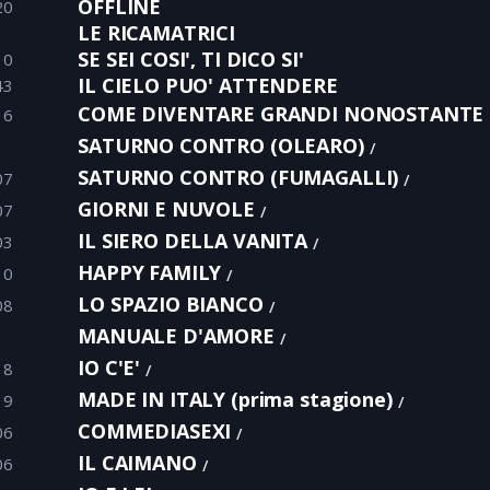
OFFLINE
20
LE RICAMATRICI
SE SEI COSI', TI DICO SI'
10
IL CIELO PUO' ATTENDERE
43
COME DIVENTARE GRANDI NONOSTANTE I
16
SATURNO CONTRO (OLEARO)
SATURNO CONTRO (FUMAGALLI)
07
GIORNI E NUVOLE
07
IL SIERO DELLA VANITA
03
HAPPY FAMILY
10
LO SPAZIO BIANCO
08
MANUALE D'AMORE
IO C'E'
18
MADE IN ITALY (prima stagione)
19
COMMEDIASEXI
06
IL CAIMANO
06