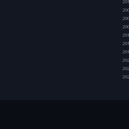
20
20
20
20
20
20
20
20
20
20