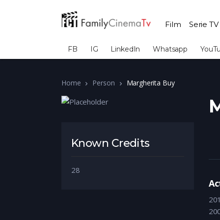
Film
Serie TV
FB
IG
LinkedIn
Whatsapp
YouT
Home
Person
Margherita Buy
M
Known Credits
28
Ac
20
20