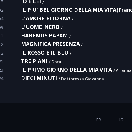
IO E LEI
15
IL PIU' BEL GIORNO DELLA MIA VITA(Franc
02
L'AMORE RITORNA
04
L'UOMO NERO
09
HABEMUS PAPAM
11
MAGNIFICA PRESENZA
12
IL ROSSO E IL BLU
12
TRE PIANI
21
Dora
IL PRIMO GIORNO DELLA MIA VITA
23
Arianna
DIECI MINUTI
24
Dottoressa Giovanna
FB
IG