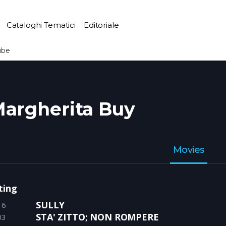
Cataloghi Tematici
Editoriale
ube
argherita Buy
Movies
ting
SULLY
16
STA' ZITTO; NON ROMPERE
03