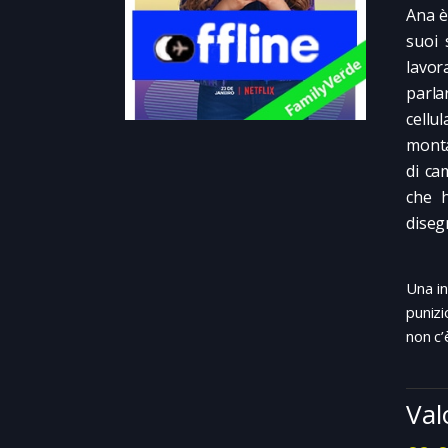
Ana è
suoi 
lavor
parla
cellu
monta
di ca
che h
disegn
Una in
puniz
non c’
Val