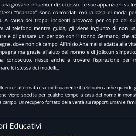
 una giovane influencer di successo. Le sue apparizioni su In
stessi “fidanzati” sono concordati con la casa di moda pe
a. A causa dei troppi incidenti provocati per colpa del su
re al telefono mentre guida, gli viene ingiunto di non us
lare e di passare un periodo con il nonno Germano, che ab
gne, dove non c’è campo. All’inizio Ana mal si adatta alla vit
mpagna ma grazie all’aiuto del nonno e di João,un simpati
a conosciuto, riesce anche a trovare l’ispirazione per m
are lei stessa dei modelli...
fluencer affermata usa continuamente il telefonino anche quando 
ione viene spedita per qualche tempo a casa del nonno in mont
è campo. Un recupero forzato della verità sui rapporti umani e famil
ori Educativi