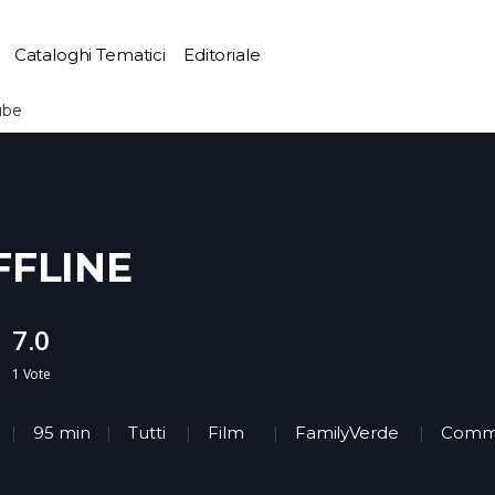
Cataloghi Tematici
Editoriale
ube
FFLINE
7.0
1
Vote
95 min
Tutti
Film
FamilyVerde
Comm