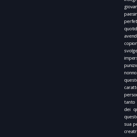
giova
paesi
perfet
quotid
avendo
copion
svolge
imper
puniz
nonno,
quest
carat
perso
tanto 
dei q
questo
sua pe
creatr