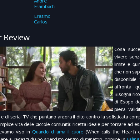
André
Frambach
Erasmo
Carlos
 Review
Cosa succe
vivere senz
limite e qu
che non sap
disponibile
affronta qu
Bisogna rico
di Esopo de
piena valid
n e di serial TV che puntano ancora il dito contro la sofisticata c
emplice vita delle piccole comunità: ricetta ideale per tornare ad esse
evamo viso in
Quando chiama il cuore
(When calls the Heart) d
are ai ragazzi di uno sperduto centro di minatori, oppure In
Fallin