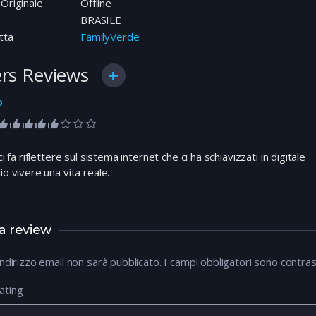
 Originale
Offline
e
BRASILE
tta
FamilyVerde
rs Reviews
o
 ci fa riflettere sul sistema internet che ci ha schiavizzati in digitale
lio vivere una vita reale.
a review
 indirizzo email non sarà pubblicato.
I campi obbligatori sono contra
ating