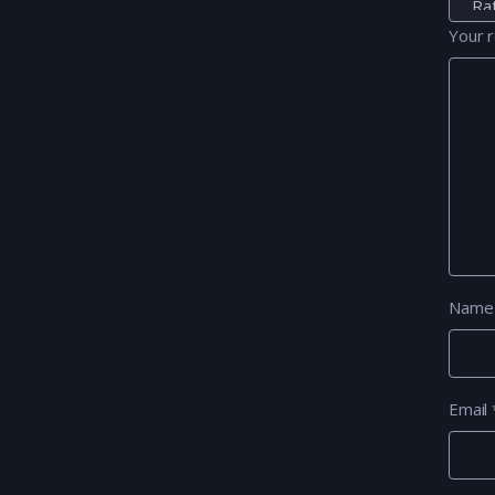
Your 
Nam
Email