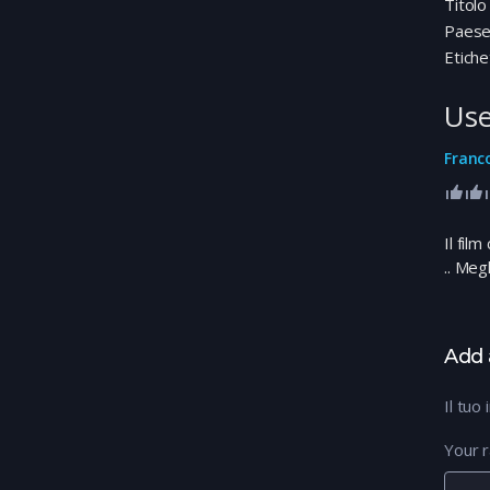
Titolo
Paes
Etiche
Use
Franc
Il film
.. Meg
Add 
Il tuo
Your r