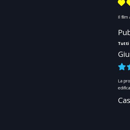
Il fil
Pub
Tutti
Giu
La pro
edific
Cas