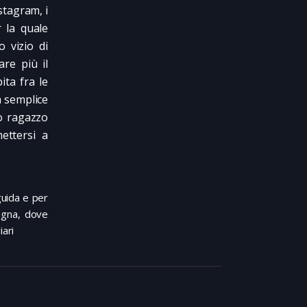
stagram, i
r la quale
o vizio di
are più il
ita fra le
a semplice
co ragazzo
ettersi a
guida e per
agna, dove
iari