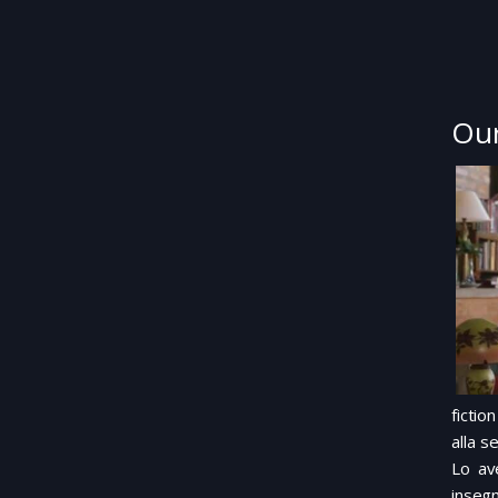
Our
fictio
alla s
Lo av
insegn