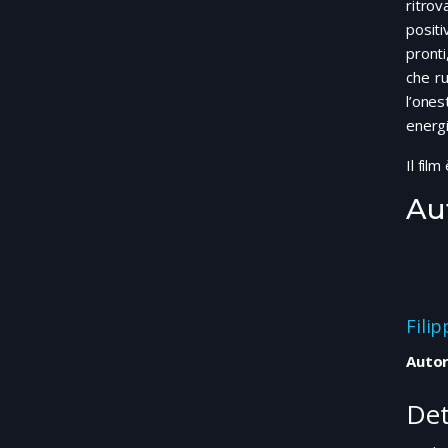
ritrov
positi
pronti
che ru
l’ones
energi
Il film
Au
Fili
Autor
Det