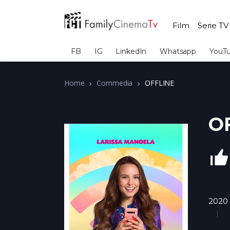
Film
Serie TV
FB
IG
LinkedIn
Whatsapp
YouT
Home
Commedia
OFFLINE
O
2020