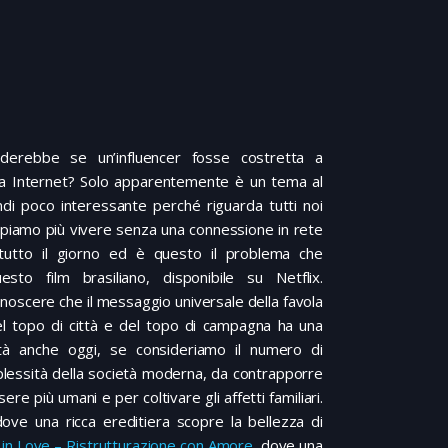
derebbe se un’influencer fosse costretta a
a Internet? Solo apparentemente è un tema al
indi poco interessante perché riguarda tutti noi
piamo più vivere senza una connessione in rete
 tutto il giorno ed è questo il problema che
esto film brasiliano, disponibile su Netflix.
noscere che il messaggio universale della favola
l topo di città e del topo di campagna ha una
ità anche oggi, se consideriamo il numero di
omplessità della società moderna, da contrapporre
re più umani e per coltivare gli affetti familiari.
ove una ricca ereditiera scopre la bellezza di
g in Love – Ristrutturazione con Amore
, dove una