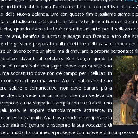
ne architetta abbandona l’ambiente falso e competitivo di Los 
no della Nuova Zelanda. Ora con questo film brasiliamo siamo p
ta e attualissima artificosità: le false vite delle influencer dell
ianità, quando invece tutto è costruito ad arte per il sollazzo de
 19 anni, benificia di lucrosi guadagni non facendo altro che sca
e che gli viene preparato dalla direttrice della casa di moda per 
re un lavoro come un altro, ma di annullare la propria personalità 
sonando davanti al
cellulare. Ben venga quindi la
ione di recarsi sulle montagne, dove ancora vive suo
 ma sopratutto dove non c’è campo per i cellulari. In
o contesto chiuso ma vero, Ana fa riaffiorare il suo
tere solare e comunicativo. Non deve parlare più a
ne che non vede ma un nonno che non vedeva da
tempo e a una simpatica famiglia con tre fratelli, uno
uali, João, le appare particolarmente attraente. In
 contesto tranquillo Ana trova modo di recuperare la
rsonalità più genuina e riscoprire la sua vocazione di
ice di moda. La commedia prosegue con nuove e più complesse diff