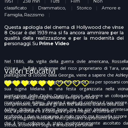
1951
238 min
Tutti
Film
Non
classificato
Drammatico
,
Storico
Amore e
Famiglia, Razzismo
Questa apologia del cinema di Hollywood che vinse
8 Oscar è del 1939 ma si fa ancora ammirare per la
qualità della realizzazione e per la modernità dei
personaggi. Su
Prime Video
Nel 1886, alla vigilia della guerra civile americana, Rossella
O’Hara , la figlia sedicenne del ricco proprietario di Tara, una
Valori Educativi
piantagione di cotone della Georgia, viene a sapere che Ashley
Wilkers, il ragazzo che segretamente ama, sta per sposarsi con
sua cugina Melania. In una festa organizzata nella vicina
piantagione delle Dodici Querce, riesce ad avere un colloquio
Fra i personaggi rifulge Melania sempre pronta a
riservato con Ashley, durante il quale gli confessa il suo amore.
comprendere, ad aiutare gli altri fino all’ultimo istante della sua
Ashley dichiara di volerle bene ma ha con Melania un’intesa
vita, a perdonare e a consigliare per il meglio. Al contrario i
profonda. I due si separano in malo modo ma Rossella scopre
due protagonisti Rossella Rhett pensano soprattutto a loro
che il loro colloquio è stato involontariamente ascoltato da
stessi, a coltivare i sogni e ambizioni personali