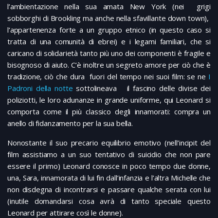
l’ambientazione nella sua amata New York (nei grigi
sobborghi di Brookling ma anche nella sfavillante down town),
l’appartenenza forte a un gruppo etnico (in questo caso si
tratta di una comunità di ebrei) e i legami familiari, che si
caricano di solidarietà tanto più uno dei componenti è fragile e
bisognoso di aiuto. C’è inoltre un segreto amore per ciò che è
tradizione, ciò che dura fuori del tempo nei suoi film: se ne
I
Padroni della notte
sottolineava il fascino delle divise dei
poliziotti, le loro adunanze in grande uniforme, qui Leonard si
comporta come il più classico degli innamorati: compra un
anello di fidanzamento per la sua bella.
Nonostante il suo precario equilibrio emotivo (nell’incipit del
film assistiamo a un suo tentativo di suicidio che non pare
essere il primo) Leonard conosce in poco tempo due donne,
una, Sara, innamorata di lui fin dall’infanzia e l’altra Michelle che
non disdegna di incontrarsi e passare qualche serata con lui
(inutile domandarsi cosa avrà di tanto speciale questo
Leonard per attirare così le donne).