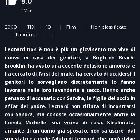
8.0
1
Vote
2008
110'
18+
Film
Non classificato
Dramma
Leonard non è non è più un giovinetto ma vive di
nuovo in casa dei genitori, a Brighton Beach-
Brooklin; ha avuto una cocente delusione amorosa e
ha cercato di farsi del male, ha cercato di uccidersi. I
genitori lo sorvegliano discretamente lo fanno
lavorare nella loro lavanderia a secco. Hanno anche
pensato di accasarlo con Sandra, la figlia del socio in
affar del padre. Leonard non rifiuta di incontrarsi
con Sandra, ma conosce occasionalmente anche la
bionda Michelle, sua vicina di casa. Stralunata,
amante di un uomo già sposato, non sa uscire dal
suo stato e chiede l’aiuto di Leonard, che però rivive