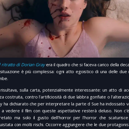
l ritratto di Dorian Gray
era il quadro che si faceva carico della dec
 situazione è più complessa: ogni atto egoistico di una delle due
mbe.
m risultava, sulla carta, potenzialmente interessante: un atto di ac
za costruita, contro l’artificiosità di due labbra gonfiate o l’alteraz
y ha dichiarato che per interpretare la parte d Sue ha indossato var
a a vedere il film con queste aspettative resterà deluso. Non c
pretato ma solo il gusto dell’horror per l’horror che scaturisc
uistata con molti rischi. Occorre aggiungere che le due protagonis