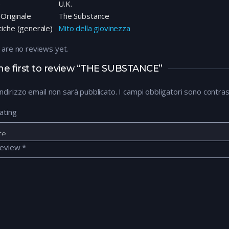
e
U.K.
 Originale
The Substance
iche (generale)
Mito della giovinezza
 are no reviews yet.
he first to review “THE SUBSTANCE”
 indirizzo email non sarà pubblicato.
I campi obbligatori sono contra
ating
review
*