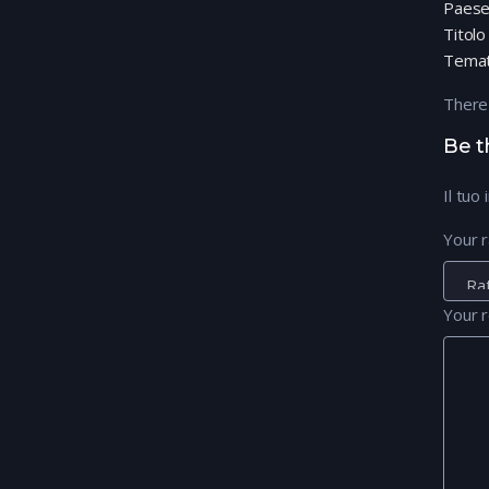
Paes
Titolo
Temat
There
Be t
Il tuo
Your r
Your 