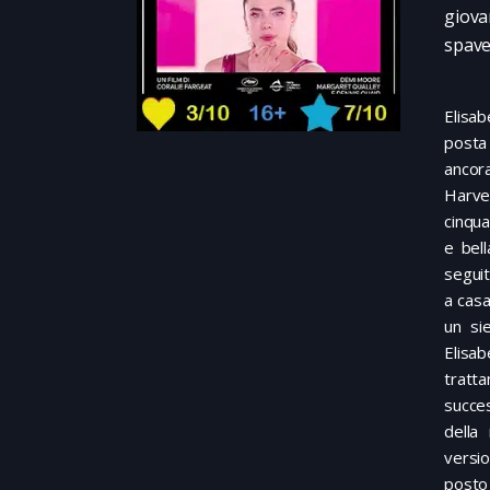
giov
spave
Elisa
posta
ancora
Harve
cinqu
e bell
seguit
a casa
un si
Elisa
tratt
succes
della
versio
posto 