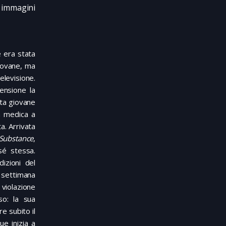
immagini
 era stata
iovane, ma
elevisione.
ensione la
sta giovane
ta medica a
a. Arrivata
Substance
,
sé stessa.
dizioni del
a settimana
 violazione
so: la sua
e subito il
ue inizia a