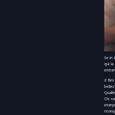
Se in
I
qui la
entra
Il fil
bellez
Qualle
Chi v
inter
riconq