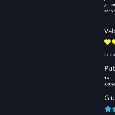
gustar
sono c
Val
Il mit
Pub
16+
Alcune
Giu