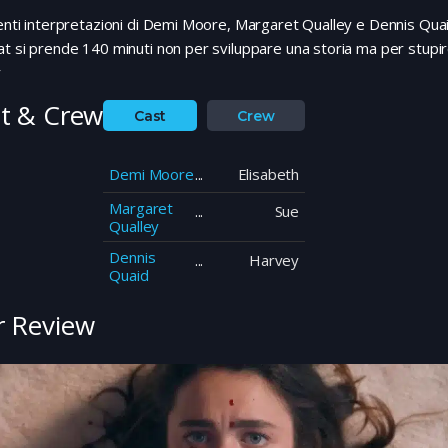
enti interpretazioni di Demi Moore, Margaret Qualley e Dennis Quai
t si prende 140 minuti non per sviluppare una storia ma per stupi
r
t & Crew
Cast
Crew
Demi Moore
Elisabeth
Margaret
Sue
Qualley
Dennis
Harvey
Quaid
 Review