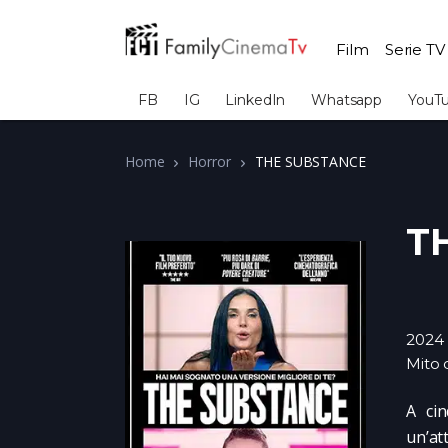
Film
Serie TV
FB
IG
LinkedIn
Whatsapp
YouT
Home
Horror
THE SUBSTANCE
T
2024
Mito 
A cin
un’at