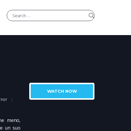
WATCH NOW
ror
ene meno,
are un suo