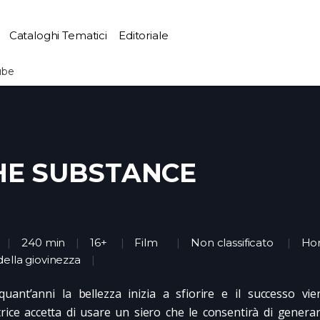
Cataloghi Tematici
Editoriale
ube
HE SUBSTANCE
240 min
16+
Film
Non classificato
Hor
della giovinezza
quant’anni la bellezza inizia a sfiorire e il successo vi
trice accetta di usare un siero che le consentirà di gener