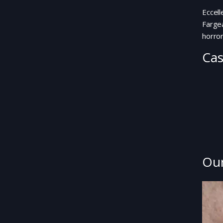
Eccell
Fargea
horro
Cas
Our