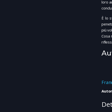
loro a
conclu
È lo s
penetr
più vo
Cosa r
rifles
Au
Fran
Autor
Det