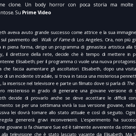
ane clone. Un body horror con poca storia ma molte 
ntose. Su
Prime Video
beth aveva avuto grande successo come attrice e la sua immagine
 sul pavimento del
Walk of Fame
di Los Angeles
.
Ora, non più g
 in piena forma, dirige un programma di ginnastica artistica alla t
y, il direttore della rete, decide che è tempo di mettere in p
antenne Elisabeth; per il programma ci vuole una nuova protagoni
a che faccia aumentare gli ascoltatori. Elisabeth, dopo una visi
o di un incidente stradale, si trova in tasca una misteriosa pennett
, la inserisce nel televisore e parte un filmato dove si parla di
The 
ero misterioso in grado di generare una giovane versione di 
beth decide di provarlo anche se deve accettare le difficili con
amento: se per una settimana vivrà la sua versione giovane, nell
siva lei dovrà tornare allo stato attuale e così di seguito. Ogni
 regola genererà gravi inconvenienti. L’esperimento ha succes
ne giovane si fa chiamare Sue ed è talmente avvenente da ottener
alla televisione che è stato lasciato vacante da Elisabeth. Ma S