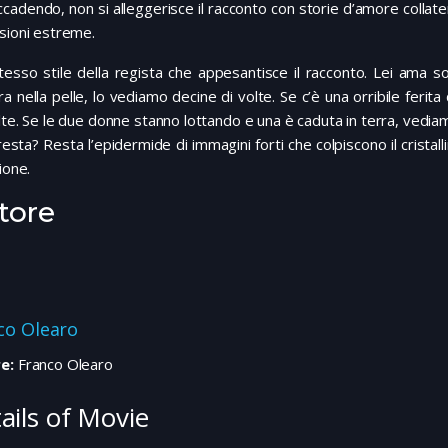
ccadendo, non si alleggerisce il racconto con storie d’amore collater
sioni estreme.
tesso stile della regista che appesantisce il racconto. Lei ama s
a nella pelle, lo vediamo decine di volte. Se c’è una orribile ferita
lte. Se le due donne stanno lottando e una è caduta in terra, vediamo
esta? Resta l’epidermide di immagini forti che colpiscono il cristal
sione.
tore
co Olearo
e:
Franco Olearo
ails of Movie