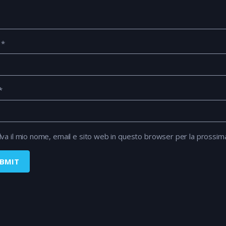
e
*
*
lva il mio nome, email e sito web in questo browser per la prossi