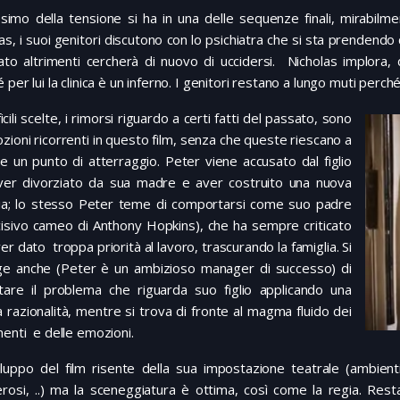
simo della tensione si ha in una delle sequenze finali, mirabilme
as, i suoi genitori discutono con lo psichiatra che si sta prendendo 
ato altrimenti cercherà di nuovo di uccidersi. Nicholas implora, d
 per lui la clinica è un inferno. I genitori restano a lungo muti perch
ficili scelte, i rimorsi riguardo a certi fatti del passato, sono
zioni ricorrenti in questo film, senza che queste riescano a
e un punto di atterraggio. Peter viene accusato dal figlio
ver divorziato da sua madre e aver costruito una nuova
lia; lo stesso Peter teme di comportarsi come suo padre
cisivo cameo di Anthony Hopkins), che ha sempre criticato
er dato troppa priorità al lavoro, trascurando la famiglia. Si
ge anche (Peter è un ambizioso manager di successo) di
ntare il problema che riguarda suo figlio applicando una
 razionalità, mentre si trova di fronte al magma fluido dei
enti e delle emozioni.
luppo del film risente della sua impostazione teatrale (ambienti c
rosi, ..) ma la sceneggiatura è ottima, così come la regia. Rest