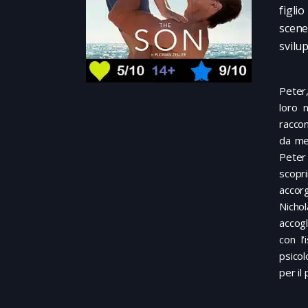
figli
scene
svilu
Peter,
loro 
raccon
da mes
Peter 
scopr
accor
Nichol
accogl
con l
psicol
per il