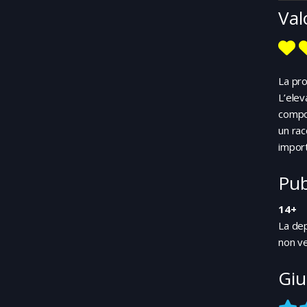
Val
La pro
L’elev
compor
un rac
impor
Pub
14+
La dep
non ve
Giu