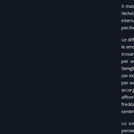
Il mas
Nichol
intern
perché
Le dif
le emo
trovar
per a
famig
(un in
per av
accor
affro
fredda
sentim
Lo svi
pensie