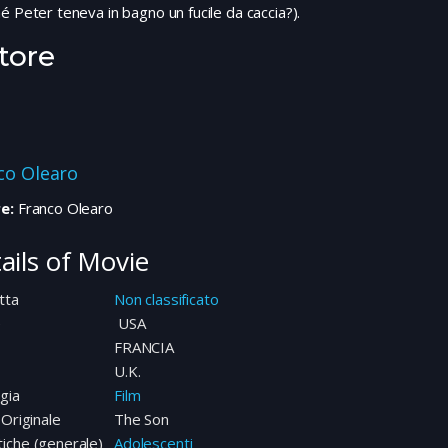
é Peter teneva in bagno un fucile da caccia?).
tore
co Olearo
e:
Franco Olearo
ails of Movie
tta
Non classificato
e
USA
FRANCIA
U.K.
gia
Film
 Originale
The Son
iche (generale)
Adolescenti