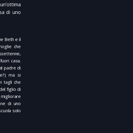
n un’ottima
sa di uno
e Beth e il
moglie che
assettenne,
fuori casa.
al padre di
re?) ma si
i tagli che
l figlio di
 migliorare
one di uno
scuola solo