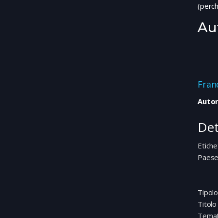
(perch
Au
Fran
Autor
Det
Etiche
Paes
Tipolo
Titolo
Temat