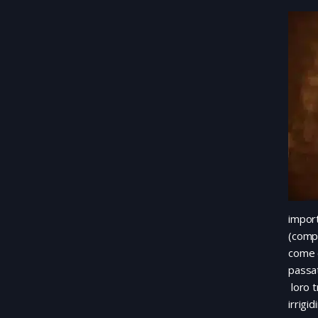
impor
(compl
come c
passat
loro t
irrigi