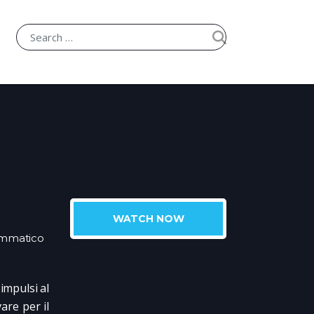
WATCH NOW
mmatico
impulsi al
vare per il