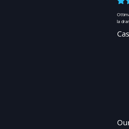
Ottima
la dra
Cas
Our