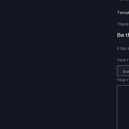
Temat
There
Be t
Il tuo
Your r
Your 