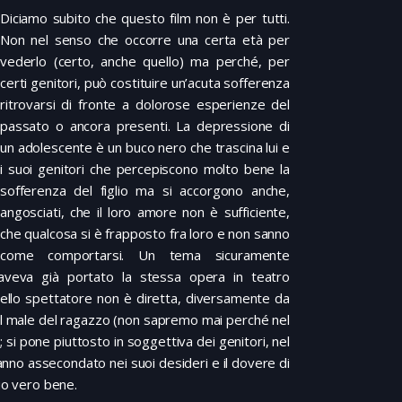
Diciamo subito che questo film non è per tutti.
Non nel senso che occorre una certa età per
vederlo (certo, anche quello) ma perché, per
certi genitori, può costituire un’acuta sofferenza
ritrovarsi di fronte a dolorose esperienze del
passato o ancora presenti. La depressione di
un adolescente è un buco nero che trascina lui e
i suoi genitori che percepiscono molto bene la
sofferenza del figlio ma si accorgono anche,
angosciati, che il loro amore non è sufficiente,
che qualcosa si è frapposto fra loro e non sanno
come comportarsi. Un tema sicuramente
aveva già portato la stessa opera in teatro
dello spettatore non è diretta, diversamente da
 del male del ragazzo (non sapremo mai perché nel
 si pone piuttosto in soggettiva dei genitori, nel
 hanno assecondato nei suoi desideri e il dovere di
uo vero bene.