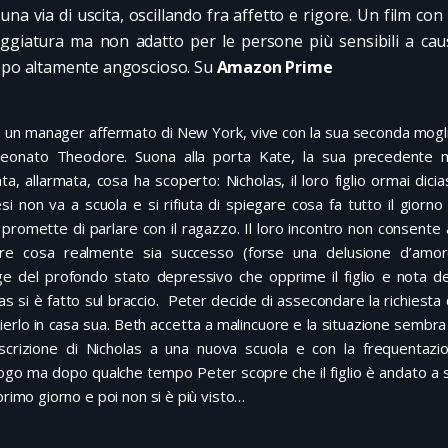
o una via di uscita, oscillando fra affetto e rigore. Un film co
ggiatura ma non adatto per le persone più sensibili a cau
ppo altamente angoscioso. Su
Amazon Prime
 un manager affermato di New York, vive con la sua seconda mogli
neonato Theodore. Suona alla porta Kate, la sua precedente 
ta, allarmata, cosa ha scoperto: Nicholas, il loro figlio ormai dici
i non va a scuola e si rifiuta di spiegare cosa fa tutto il giorno 
promette di parlare con il ragazzo. Il loro incontro non consente 
ire cosa realmente sia successo (forse una delusione d’amo
ge del profondo stato depressivo che opprime il figlio e nota de
as si è fatto sul braccio. Peter decide di assecondare la richiesta de
ierlo in casa sua. Beth accetta a malincuore e la situazione sembra
’iscrizione di Nicholas a una nuova scuola e con la frequentazi
ogo ma dopo qualche tempo Peter scopre che il figlio è andato a 
 primo giorno e poi non si è più visto…