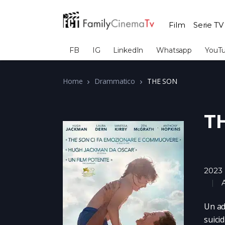
Film
Serie TV
FB
IG
LinkedIn
Whatsapp
YouT
Home
Drammatico
THE SON
T
2023
Un ad
suici