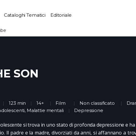
Cataloghi Tematici
Editoriale
ube
HE SON
123 min
14+
Film
Non classificato
Dra
Adolescenti, Malattie mentali
Depressione
olescente si trova in uno stato di profonda depressione e ha 
dio. Il padre e la madre, divorziati da anni, si affannano a tro