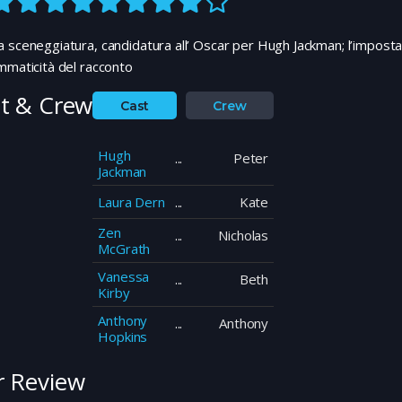
 sceneggiatura, candidatura all’ Oscar per Hugh Jackman; l’impostaz
mmaticità del racconto
t & Crew
Cast
Crew
Hugh
Peter
Jackman
Laura Dern
Kate
Zen
Nicholas
McGrath
Vanessa
Beth
Kirby
Anthony
Anthony
Hopkins
 Review