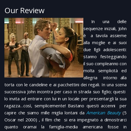
Our Review
In una delle
sequenze iniziali, John
è a tavola assieme
alla moglie e ai suoi
due figli adolescenti:
stanno festeggiando
il suo compleanno con
molta semplicità ed
allegria intorno alla
torta con le candeline e ai pacchettini dei regali. In una scena
successiva John incontra per caso in strada suo figlio; questi
lo invita ad entrare con lui in un locale per presentargli la sua
ragazza…così, semplicemente! Bastano questi accenni per
capire che siamo mille miglia lontani da
American Beauty
(5
Oscar nel 2000) , il film che si era impegnato a dimostrarci
quanto oramai la famiglia-media americana fosse in