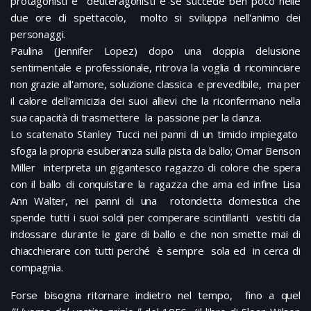
protagonisti e deuteragonisti e se succede ben poco nelle
due ore di spettacolo, molto si sviluppa nell'animo dei
personaggi.
Paulina (Jennifer Lopez) dopo una doppia delusione
sentimentale e professionale, ritrova la voglia di ricominciare
non grazie all'amore, soluzione classica e prevedibile, ma per
il calore dell'amicizia dei suoi allievi che la riconfermano nella
sua capacità di trasmettere la passione per la danza.
Lo scatenato Stanley Tucci nei panni di un timido impiegato
sfoga la propria esuberanza sulla pista da ballo; Omar Benson
Miller interpreta un gigantesco ragazzo di colore che spera
con il ballo di conquistare la ragazza che ama ed infine Lisa
Ann Walter, nei panni di una rotondetta domestica che
spende tutti i suoi soldi per comperare scintillanti vestiti da
indossare durante le gare di ballo e che non smette mai di
chiacchierare con tutti perché è sempre sola ed in cerca di
compagnia.
Forse bisogna ritornare indietro nel tempo, fino a quel