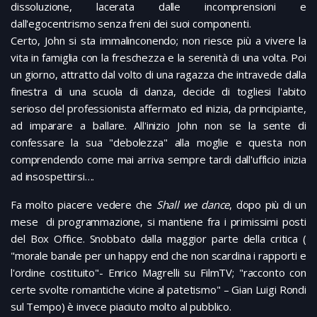
dissoluzione, lacerata dalle incomprensioni e
dall'egocentrismo senza freni dei suoi componenti.
Certo, John si sta immalinconendo; non riesce più a vivere la
vita in famiglia con la freschezza e la serenità di una volta. Poi
un giorno, attratto dal volto di una ragazza che intravede dalla
finestra di una scuola di danza, decide di togliesi l'abito
serioso del professionista affermato ed inizia, da principiante,
ad imparare a ballare. All'inizio John non se la sente di
confessare la sua "debolezza" alla moglie e questa non
comprendendo come mai arriva sempre tardi dall'ufficio inizia
ad insospettirsi….
Fa molto piacere vedere che
Shall we dance
, dopo più di un
mese di programmazione, si mantiene fra i primissimi posti
del Box Office. Snobbato dalla maggior parte della critica (
"morale banale per un happy end che non scardina i rapporti e
l'ordine costituito"- Enrico Magrelli su FilmTV; "racconto con
certe svolte romantiche vicine al patetismo" – Gian Luigi Rondi
sul Tempo) è invece piaciuto molto al pubblico.