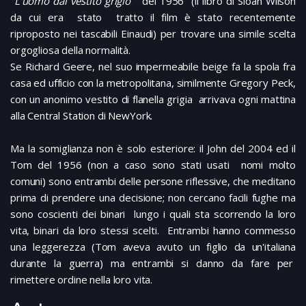
"L'uomo dal vestito grigio "
del 1956 (il libro di Sloan Wilson
da cui era stato tratto il film è stato recentemente
riproposto nei tascabili Einaudi) per trovare una simile scelta
orgogliosa della normalità.
Se Richard Geere, nel suo impermeabile beige fa la spola fra
casa ed ufficio con la metropolitana, similmente Gregory Peck,
con un anonimo vestito di flanella grigia arrivava ogni mattina
alla Central Station di NewYork.
Ma la somiglianza non è solo esteriore: il John del 2004 ed il
Tom del 1956 (non a caso sono stati usati nomi molto
comuni) sono entrambi delle persone riflessive, che meditano
prima di prendere una decisione; non cercano facili fughe ma
sono coscienti dei binari lungo i quali sta scorrendo la loro
vita, binari da loro stessi scelti. Entrambi hanno commesso
una leggerezza (Tom aveva avuto un figlio da un'italiana
durante la guerra) ma entrambi si danno da fare per
rimettere ordine nella loro vita.