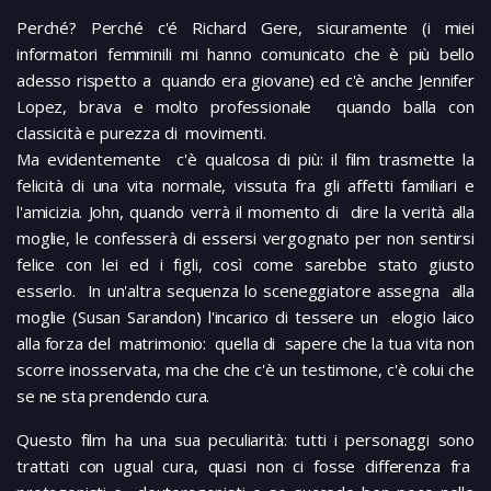
Perché? Perché c'é Richard Gere, sicuramente (i miei
informatori femminili mi hanno comunicato che è più bello
adesso rispetto a quando era giovane) ed c'è anche Jennifer
Lopez, brava e molto professionale quando balla con
classicità e purezza di movimenti.
Ma evidentemente c'è qualcosa di più: il film trasmette la
felicità di una vita normale, vissuta fra gli affetti familiari e
l'amicizia. John, quando verrà il momento di dire la verità alla
moglie, le confesserà di essersi vergognato per non sentirsi
felice con lei ed i figli, così come sarebbe stato giusto
esserlo. In un'altra sequenza lo sceneggiatore assegna alla
moglie (Susan Sarandon) l'incarico di tessere un elogio laico
alla forza del matrimonio: quella di sapere che la tua vita non
scorre inosservata, ma che che c'è un testimone, c'è colui che
se ne sta prendendo cura.
Questo film ha una sua peculiarità: tutti i personaggi sono
trattati con ugual cura, quasi non ci fosse differenza fra