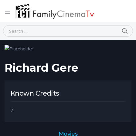
Home
Person
Richard Gere
Richard Gere
Known Credits
7
Movies