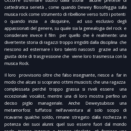
Occorre scremare subito dalla storia alcune pretese di
cattedratica serietà , come quando Dewey filosofeggia sulla
musica rock come strumento di ribellione verso tutti i potenti
o quando inizia a disquisire, ad uso esclusivo degli
appassionati del genere, su quale sia la genealogia del rock e
considerare invece il film per quello che è realmente: una
divertente storia di ragazzi troppo irrigiditi dalla disciplina che
riescono ad esternare i loro talenti nascosti grazie ad una
giusta dote di trasgressione che viene loro trasmessa con la
musica Rock.
Il loro provvisorio oltre che falso insegnante, riesce a far in
modo che alcuni si scoprano ottimi musicisti; che una ragazza
complessata perché troppo grassa si riveli essere una
eccezionale vocalist, mentre una di loro mostra perfino un
deciso piglio manageriale. Anche Deweysubisce una
metamorfosi: tuffatosi nell’avventura al solo scopo di
ricavarne qualche soldo, rimane stregato dalla ricchezza in
potenza dei suoi alunni: quel suo essere fuori dal mondo