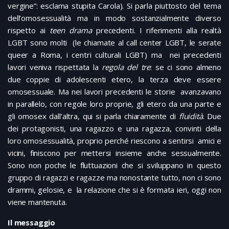
vergine”: esclama stupita Carola). Si parla piuttosto del tema
dell’omosessualità ma in modo sostanzialmente diverso
rispetto ai
teen drama
precedenti. I riferimenti alla realtà
LGBT sono molti (le chiamate al call center LGBT, le serate
queer a Roma, i centri culturali LGBT) ma nei precedenti
lavori veniva rispettata la
regola del tre
: se ci sono almeno
due coppie di adolescenti etero, la terza deve essere
omosessuale. Ma nei lavori precedenti le storie avanzavano
in parallelo, con regole loro proprie, gli etero da una parte e
gli omosex dall’altra, qui si parla chiaramente di
fluidità
. Due
dei protagonisti, una ragazzo e una ragazza, convinti della
loro omosessualità, proprio perché riescono a sentirsi amici e
vicini, finiscono per mettersi insieme anche sessualmente.
Sono non poche le fluttuazioni che si sviluppano in questo
gruppo di ragazzi e ragazze ma nonostante tutto, non ci sono
drammi, gelosie, e la relazione che si è formata ieri, oggi non
viene mantenuta.
Il messaggio