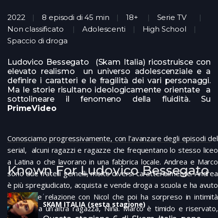
2022
8 episodi di 45 min
18+
Serie TV
Non classificato
Adolescenti
High School
Spaccio di droga
Ludovico Bessegato (Skam Italia) ricostruisce con
elevato realismo un universo adolescenziale e a
definire i caratteri e le fragilità dei vari personaggi.
Ma le storie risultano ideologicamente orientate a
sottolineare il fenomeno della fluidità. Su
PrimeVideo
Conosciamo progressivamente, con l’avanzare degli episodi del
serial, alcuni ragazzi e ragazze che frequentano lo stesso liceo
a Latina o che lavorano in una fabbrica locale. Andrea e Marco
Known For Ludovico Bessegato
sono due fratelli gemelli, molto diversi caratterialmente. Andrea
è più spregiudicato, acquista e vende droga a scuola e ha avuto
una breve relazione con Nicol che poi ha sorpreso in intimità
SKAM ITALIA (sesta stagione)
assieme a un’altra ragazza, Nina. Marco è timido e riservato,