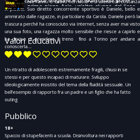
Questa stagione 6 di Skam Italia pone in
deve ripetere l’anno. E’ bravo nel nuoto e si allena con costanza
primo piano Asia, un’altra alunna del liceo
in piscina. Suo diretto concorrente sportivo è Daniele, bello e
Kennedy di Roma, che naviga fra relazioni
ammirato dalle ragazze, in particolare da Carola. Daniele però la
sentimentali fragili, genitori poco attenti, la
trascura perché ha conosciuto via Internet, senza aver mai visto
costruzione difficoltosa di un proprio
impegno politico. Sarà, anche in questa
una sua foto, una ragazza molto sensibile che riesce a capirlo e
stagione, l’amicizia con le compagne e i
Valori Educativi
ha deciso di prendere il treno fino a Torino per andare a
compagni di scuola, a fungere da
conoscerla….
grimaldello per aprirle il suo cuore nella
direzione di un atteggiamento più
generoso nei confronti degli altri. Su
Netflix
Un ritratto di adolescenti estremamente fragili, chiusi in se
stessi e per questo incapaci di maturare. Sviluppo
ideologicamente insistito del tema della fluidità sessuale. Un
bell’esempio di rapporto fra un padre e un figlio che ha fatto
outing
Pubblico
18+
Spaccio di stupefacenti a scuola. Disinvoltura nei rapporti