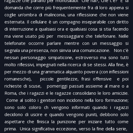
ragazze che parlano per monosillabi: “Che hai?, Che c’è?” E’ la
domanda che corre più frequentemente fra di loro appena si
coglie un’ombra di malinconia, una riflessione che non viene
esternata. Il cellulare è un compagno inseparabile con diritto
di interruzione a qualsiasi ora e qualsiasi cosa si stia facendo
ma viene usato più per messaggiare che telefonare. Nelle
telefonate occorre parlare mentre con un messaggio si
segnala una presenza, non siinvia una comunicazione. Non c’è
nessun personaggio simpaticone, estroverso ma sono tutti
molto riflessivi, impegnati nella ricerca di se stessi. Alla fine, è
per mezzo di una grammatica alquanto povera (con inflessioni
romanesche), piccole gentilezze, frasi offensive e poi
richieste di scuse, pomeriggi passati assieme al mare o a
Roma, che i ragazzi e le ragazze consolidano le loro amicizie.
Come al solito i genitori non incidono nella loro formazione;
sono solo coloro ch vengono informati quando i ragazzi
decidono di uscire e quando vengono puniti, debbono solo
aspettare che finisca la punizione per iniziare tutto come
prima. Unica significativa eccezione, verso la fine della serie,