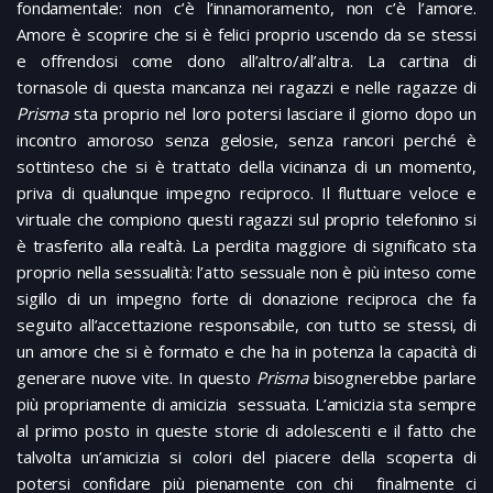
fondamentale: non c’è l’innamoramento, non c’è l’amore.
Amore è scoprire che si è felici proprio uscendo da se stessi
e offrendosi come dono all’altro/all’altra. La cartina di
tornasole di questa mancanza nei ragazzi e nelle ragazze di
Prisma
sta proprio nel loro potersi lasciare il giorno dopo un
incontro amoroso senza gelosie, senza rancori perché è
sottinteso che si è trattato della vicinanza di un momento,
priva di qualunque impegno reciproco. Il fluttuare veloce e
virtuale che compiono questi ragazzi sul proprio telefonino si
è trasferito alla realtà. La perdita maggiore di significato sta
proprio nella sessualità: l’atto sessuale non è più inteso come
sigillo di un impegno forte di donazione reciproca che fa
seguito all’accettazione responsabile, con tutto se stessi, di
un amore che si è formato e che ha in potenza la capacità di
generare nuove vite. In questo
Prisma
bisognerebbe parlare
più propriamente di amicizia sessuata. L’amicizia sta sempre
al primo posto in queste storie di adolescenti e il fatto che
talvolta un’amicizia si colori del piacere della scoperta di
potersi confidare più pienamente con chi finalmente ci