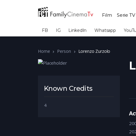
Film
Serie TV
FB
IG
LinkedIn
Whatsapp
YouT
Home
Person
Lorenzo Zurzolo
L
Known Credits
4
Ac
20
20