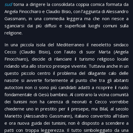
sud
torna a dirigere la consolidata coppia comica formata da
Angela Finocchiaro e Claudio Bisio, con l’aggiunta di Alessandro
Gassmann, in una commedia leggera ma che non riesce a
sganciarsi dai più diffusi e superficiali luoghi comuni sulla
religione.
In una piccola isola del Mediterraneo il neoeletto sindaco
Cecco (Claudio Bisio), con l’aiuto di suor Marta (Angela
Finocchiaro), decide di rilanciare il turismo religioso locale
ridando vita allo storico presepe vivente. Tuttavia anche in un
questo piccolo centro il problema del dilagante calo delle
nascite si avverte fortemente al punto che tra gli abitanti
autoctoni non ci sono più candidati adatti a ricoprire il ruolo
fondamentale di Gesù bambino. Al contrario la vicina comunità
dei tunisini non ha carenza di neonati e Cecco vorrebbe
chiederne uno in prestito per il presepe, ma Bilal, al secolo
Marietto (Alessandro Gassmann), italiano convertito all'Islam
e ora nuova guida dei tunisini, non è disposto a scendere a
patti con troppa leggerezza. Il tutto simboleggiato da una