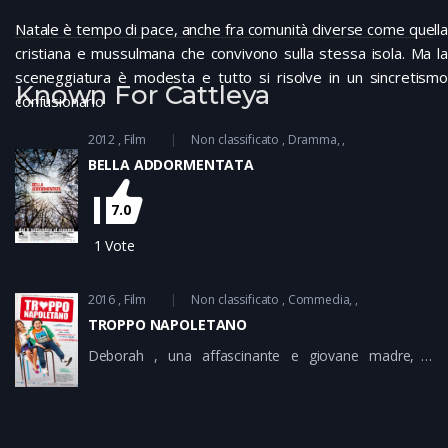
Natale è tempo di pace, anche fra comunità diverse come quella
cristiana e mussulmana che convivono sulla stessa isola. Ma la
sceneggiatura è modesta e tutto si risolve in un sincretismo
Known For Cattleya
confusionario
2012
Film
Non classificato
Dramma
BELLA ADDORMENTATA
7.0
1
Vote
2016
Film
Non classificato
Commedia
TROPPO NAPOLETANO
Deborah , una affascinante e giovane madre, e’
preoccupata, anzi disperata, per suo figlio Ciro. Il
bambino, dopo la morte del padre, un popolare
cantante che ha perso la vita lanciandosi dal palco per
fare stage diving, appare turbato, a scuola si