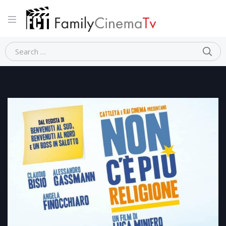
Home
Commedia
NON C’E’ PIU’ RELIGIONE