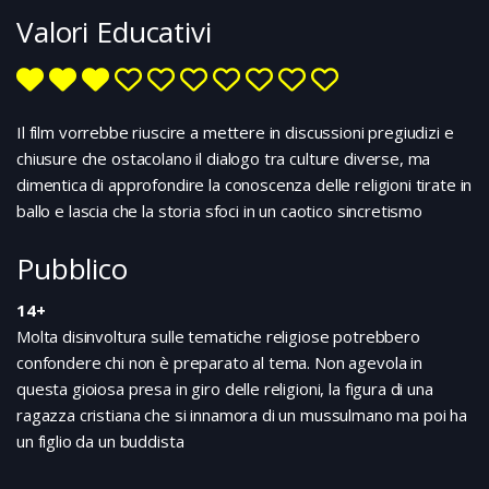
comporta in modo strano e non mangia più, neanche
Valori Educativi
il tipico ragù domenicale. La donna allora, consigliata
dagli insegnanti, decide di portarlo da Tommaso, un
giovane e timido psicologo esperto in disturbi
dell’infanzia. In seguito ad alcune sedute , lo specialista
capisce che a tormentare il piccolo Ciro, non e’ solo la
Il film vorrebbe riuscire a mettere in discussioni pregiudizi e
scomparsa del papà, ma anche il malessere per le
chiusure che ostacolano il dialogo tra culture diverse, ma
prime inquietudini amorose. I due giungono così ad un
dimentica di approfondire la conoscenza delle religioni tirate in
accordo: Tommaso aiuterà il bambino a conquistare il
ballo e lascia che la storia sfoci in un caotico sincretismo
cuore della bella compagna di classe Ludovica
Mancini, mentre lui gli darà una mano per farlo
Pubblico
fidanzare con sua madre.
14+
Molta disinvoltura sulle tematiche religiose potrebbero
confondere chi non è preparato al tema. Non agevola in
questa gioiosa presa in giro delle religioni, la figura di una
ragazza cristiana che si innamora di un mussulmano ma poi ha
un figlio da un buddista