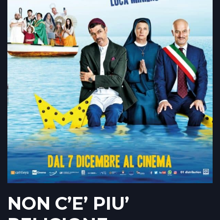
NON C’E’ PIU’