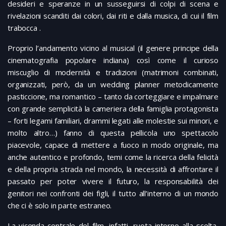
desideri e speranze in un susseguirsi di colpi di scena e
rivelazioni scanditi dai colori, dai riti e dalla musica, di cui il film
trabocca .
Proprio l’andamento vicino al musical (il genere principe della
cinematografia popolare indiana) così come il curioso
miscuglio di modernità e tradizioni (matrimoni combinati,
organizzati, però, da un wedding planner metodicamente
pasticcione, ma romantico – tanto da corteggiare e impalmare
con grande semplicità la cameriera della famiglia protagonista
– forti legami familiari, drammi legati alle molestie sui minori, e
molto altro…) fanno di questa pellicola uno spettacolo
piacevole, capace di mettere a fuoco in modo originale, ma
anche autentico e profondo, temi come la ricerca della felicità
e della propria strada nel mondo, la necessità di affrontare il
passato per poter vivere il futuro, la responsabilità dei
genitori nei confronti dei figli, il tutto all’interno di un mondo
che ci è solo in parte estraneo.
La vicenda centrale del film, infatti, ruota intorno alla scelta,