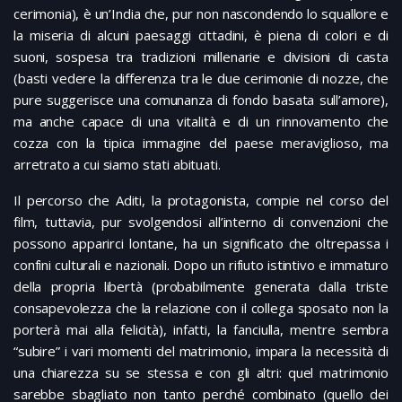
cerimonia), è un’India che, pur non nascondendo lo squallore e
la miseria di alcuni paesaggi cittadini, è piena di colori e di
suoni, sospesa tra tradizioni millenarie e divisioni di casta
(basti vedere la differenza tra le due cerimonie di nozze, che
pure suggerisce una comunanza di fondo basata sull’amore),
ma anche capace di una vitalità e di un rinnovamento che
cozza con la tipica immagine del paese meraviglioso, ma
arretrato a cui siamo stati abituati.
Il percorso che Aditi, la protagonista, compie nel corso del
film, tuttavia, pur svolgendosi all’interno di convenzioni che
possono apparirci lontane, ha un significato che oltrepassa i
confini culturali e nazionali. Dopo un rifiuto istintivo e immaturo
della propria libertà (probabilmente generata dalla triste
consapevolezza che la relazione con il collega sposato non la
porterà mai alla felicità), infatti, la fanciulla, mentre sembra
“subire” i vari momenti del matrimonio, impara la necessità di
una chiarezza su se stessa e con gli altri: quel matrimonio
sarebbe sbagliato non tanto perché combinato (quello dei