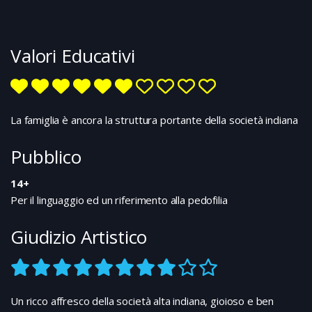
mentre Ashoke è impegnato tutto il giorno,
Ascima soffre di nostalgia e di solitudine. La
nascita del primo figlio rinsalda la coppia: è stato
Valori Educativi
chiamato Gogol perché Ashoke stava leggendo "Il
capotto" dello scrittore russo proprio quando era
riuscito a scampare all'incidente....
La famiglia è ancora la struttura portante della società indiana
Pubblico
14+
Per il linguaggio ed un riferimento alla pedofilia
Giudizio Artistico
Un ricco affresco della società alta indiana, gioioso e ben