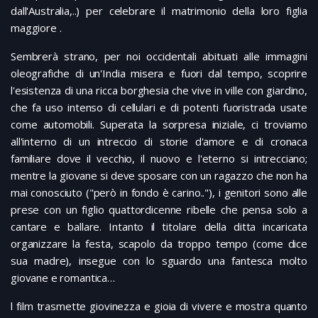
dall'Australia,..) per celebrare il matrimonio della loro figlia
maggiore .
Sembrerà strano, per noi occidentali abituati alle immagini
oleografiche di un'India misera e fuori dal tempo, scoprire
l'esistenza di una ricca borghesia che vive in ville con giardino,
che fa uso intenso di cellulari e di potenti fuoristrada usate
come automobili. Superata la sorpresa iniziale, ci troviamo
all'interno di un intreccio di storie d'amore e di cronaca
familiare dove il vecchio, il nuovo e l'eterno si intrecciano;
mentre la giovane si deve sposare con un ragazzo che non ha
mai conosciuto ("però in fondo è carino.."), i genitori sono alle
prese con un figlio quattordicenne ribelle che pensa solo a
cantare e ballare. Intanto il titolare della ditta incaricata
organizzare la festa, scapolo da troppo tempo (come dice
sua madre), insegue con lo sguardo una fantesca molto
giovane e romantica…
l film trasmette giovinezza e gioia di vivere e mostra quanto