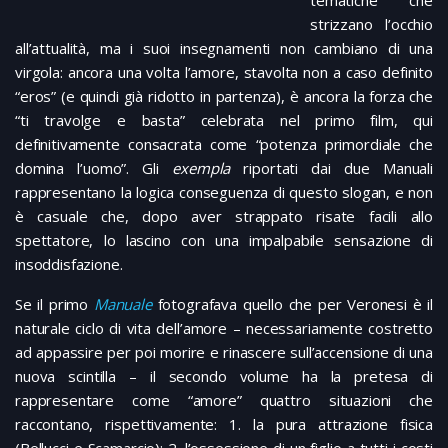
strizzano l’occhio
all’attualità, ma i suoi insegnamenti non cambiano di una
virgola: ancora una volta l’amore, stavolta non a caso definito
“eros” (e quindi già ridotto in partenza), è ancora la forza che
“ti travolge e basta” celebrata nel primo film, qui
definitivamente consacrata come “potenza primordiale che
domina l’uomo”. Gli
exempla
riportati dai due Manuali
rappresentano la logica conseguenza di questo slogan, e non
è casuale che, dopo aver strappato risate facili allo
spettatore, lo lascino con una impalpabile sensazione di
insoddisfazione.
Se il primo
Manuale
fotografava quello che per Veronesi è il
naturale ciclo di vita dell’amore – necessariamente costretto
ad appassire per poi morire e rinascere sull’accensione di una
nuova scintilla – il secondo volume ha la pretesa di
rappresentare come “amore” quattro situazioni che
raccontano, rispettivamente: 1. la pura attrazione fisica
(Bellucci e Scamarcio); 2. l’ossessione di un figlio a tutti i costi