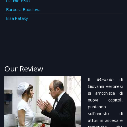
Claudio Bisio
Barbora Bobulova
Elsa Pataky
Our Review
I
l
Manuale
di
Giovanni Veronesi
si arricchisce di
nuovi capitoli,
puntando
sull’innesto di
attori in ascesa e
tematiche che