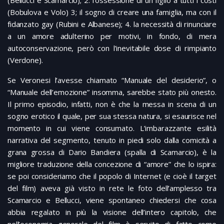
(Bobulova e Volo) 3; il sogno di creare una famiglia, ma con il
fidanzato gay (Rubini e Albanese); 4. la necessità di rinunciare
a un amore adulterino per motivi, in fondo, di mera
autoconservazione, però con l’inevitabile dose di rimpianto
(Verdone).
Se Veronesi l’avesse chiamato “Manuale del desiderio”, o
“Manuale dell’emozione” insomma, sarebbe stato più onesto.
Il primo episodio, infatti, non è che la messa in scena di un
sogno erotico il quale, per sua stessa natura, si esaurisce nel
momento in cui viene consumato. L’imbarazzante esilità
narrativa del segmento, tenuto in piedi solo dalla comicità a
grana grossa di Dario Bandiera (spalla di Scamarcio), è la
migliore traduzione della concezione di “amore” che lo ispira:
se poi consideriamo che il popolo di Internet (e cioè il target
del film) aveva già visto in rete le foto dell’amplesso tra
Scamarcio e Bellucci, viene spontaneo chiedersi che cosa
abbia regalato in più la visione dell’intero capitolo, che
nell’economia generale del film è servito di fatto come