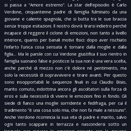
si passa a “Amore estremo”. La star dell’episodio è Carlo
Verdone, cinquantenne padre di famiglia fulminato da una
giovane e caliente spagnola, che si butta tra le sue braccia
senza troppe esitazioni. Il nostro dovrà tirarsi indietro perché
incapace di reggere il ciclone di emozioni, non tanto a livello
interiore, quanto per banali motivi fisici: dopo aver rischiato
l’infarto l’unica cosa sensata è tornare dalla moglie e dalla
figlia… Ma le parole con cui Verdone giustifica il suo rientro in
famiglia suonano false e posticce: la sua non è una vera scelta,
anche perché di mezzo non c’è dolore né pentimento, ma
solo la necessità di sopravvivere e tirare avanti. Per questo
sono insopportabili le sequenze finali in cui Claudio Bisio,
marito cornuto, indottrina ancora gli ascoltatori sulla forza di
eros e sulla necessità di vivere le emozioni fino in fondo. Gli
siede di fianco una moglie sorridente e fedifraga, per cui il
tradimento “è una cosa solo mia, che non fa male a nessuno”.
Anche Verdone ricomincia la sua vita di padre e marito, salvo
ogni tanto scappare in terrazza e nascondersi sotto un
lenzuolo per rivivere le emozioni provate con la giovane