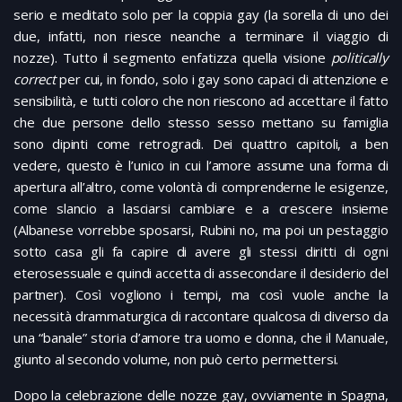
serio e meditato solo per la coppia gay (la sorella di uno dei
due, infatti, non riesce neanche a terminare il viaggio di
nozze). Tutto il segmento enfatizza quella visione
politically
correct
per cui, in fondo, solo i gay sono capaci di attenzione e
sensibilità, e tutti coloro che non riescono ad accettare il fatto
che due persone dello stesso sesso mettano su famiglia
sono dipinti come retrogradi. Dei quattro capitoli, a ben
vedere, questo è l’unico in cui l’amore assume una forma di
apertura all’altro, come volontà di comprenderne le esigenze,
come slancio a lasciarsi cambiare e a crescere insieme
(Albanese vorrebbe sposarsi, Rubini no, ma poi un pestaggio
sotto casa gli fa capire di avere gli stessi diritti di ogni
eterosessuale e quindi accetta di assecondare il desiderio del
partner). Così vogliono i tempi, ma così vuole anche la
necessità drammaturgica di raccontare qualcosa di diverso da
una “banale” storia d’amore tra uomo e donna, che il Manuale,
giunto al secondo volume, non può certo permettersi.
Dopo la celebrazione delle nozze gay, ovviamente in Spagna,