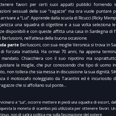
ottenere favori per certi suoi appalti pubblici fornendo 
azioni sessuali delle sue “ragazze” ma ora vuole puntare pi
 arrivare a “Lui”. Apprende dalla scuola di Ricucci (Ricky Mem
ganizza una squadra di olgettine e a sua volta seleziona le
ze disponibili e con queste affitta una casa in Sardegna di f
di Berlusconi, nell’attesa della buona occasione.
nda parte
Berlusconi, con sua moglie Veronica si trova in S
 di forzata inattività. Ha ormai 70 anni, ha appena termin
 mandato. Chiacchiera con il suo nipotino ma soprattutto
quistare la moglie, che pur conoscendo che tipo di uomo i
to, non tollera che sia messa in discussione la sua dignità. Sil
nza il motoscafo noleggiato da Tarantini ed è incuriosito d
 ragazze che si affollano sul ponte…
vicinarsi a “Lui”, occorre mettere in piedi una squadra di escort, 
questa la moneta di scambio più utilizzata per ottenere favori. Un
tinuo, non di satira politica ma sulla fascinazione del potere