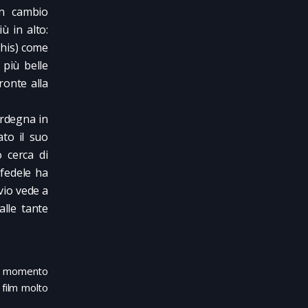
in cambio
ù in alto:
phis) come
 più belle
ronte alla
ardegna in
ato il suo
 cerca di
nfedele ha
vio vede a
alle tante
dal momento
 film molto