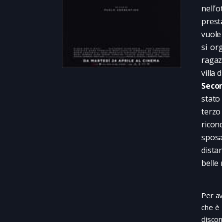
nell’
prest
vuole
si or
ragaz
villa 
Seco
stato
terzo
ricon
sposa
dista
belle
Per av
che è 
discon