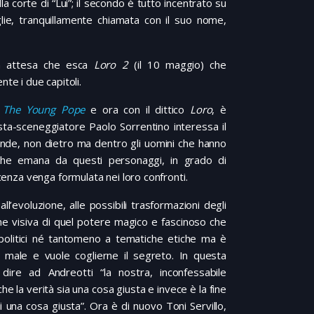
la corte di “Lui”; il secondo è tutto incentrato su
lie, tranquillamente chiamata con il suo nome,
in attesa che esca
Loro 2
(il 10 maggio) che
te i due capitoli.
o
The Young Pope
e ora con il dittico
Loro
, è
sta-sceneggiatore Paolo Sorrentino interessa il
nde, non dietro ma dentro gli uomini che hanno
 che emana da questi personaggi, in grado di
icenza venga formulata nei loro confronti.
’evoluzione, alle possibili trasformazioni degli
ne visiva di quel potere magico e fascinoso che
 politici né tantomeno a tematiche etiche ma è
 male e vuole coglierne il segreto. In questa
re ad Andreotti “la nostra, inconfessabile
he la verità sia una cosa giusta e invece è la fine
una cosa giusta”. Ora è di nuovo Toni Servillo,