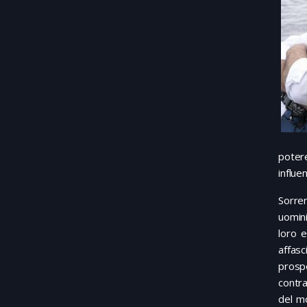
poter
influe
Sorren
uomini
loro 
affas
prosp
contra
del mo