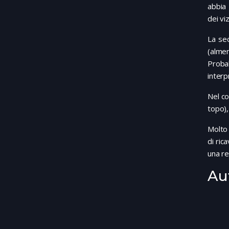
abbia 
dei vi
La se
(almen
Proba
interp
Nel co
topo)
Molto 
di ri
una r
Au