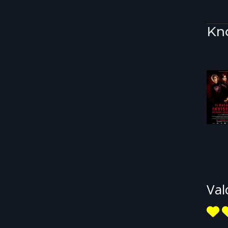
Kn
Val