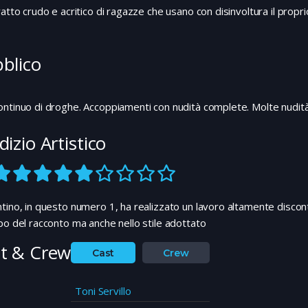
coinvolto in una misteriosa missione…
ratto crudo e acritico di ragazze che usano con disinvoltura il prop
blico
ntinuo di droghe. Accoppiamenti con nudità complete. Molte nudità 
dizio Artistico
tino, in questo numero 1, ha realizzato un lavoro altamente discontin
po del racconto ma anche nello stile adottato
t & Crew
Cast
Crew
Toni Servillo