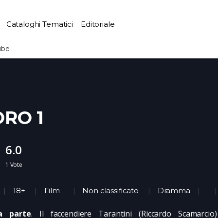
Cataloghi Tematici
Editoriale
ube
ORO 1
6.0
1
Vote
18+
Film
Non classificato
Dramma
a parte
. Il faccendiere Tarantini (Riccardo Scamarcio