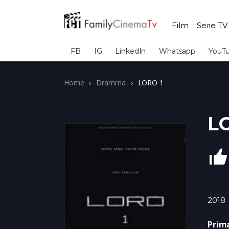
Film
Serie TV
FB
IG
LinkedIn
Whatsapp
YouT
Home
Dramma
LORO 1
L
2018
Prim