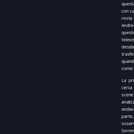
questa
con cu
resta 
Andreo
questo
televi
deside
trasfe
quand
come l
La pr
cerca
scene 
analiz
andav
parte
osserv
Sorre