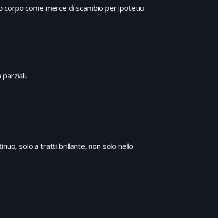
rio corpo come merce di scambio per ipotetici
Patrizio, per monitorare i traumi che ha subito
a causa della separazione. Durante le sedute,
Fortunata fa amicizia con Patrizio, che sembra
comprendere la sua situazione…
parziali.
uo, solo a tratti brillante, non solo nello