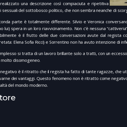
realizzato una descrizione così compiaciuta e ripetitiva
zi sessuali del sottobosco politico, che non sembra neanche di scorge
conda parte è totalmente differente. Silvio e Veronica conversan
o lui) spera in un loro riavvicinamento. Non c’è nessuna “cattiver
bilmente è il frutto delle due conversazioni avute dal regista c
retata: Elena Sofia Ricci) e Sorrentino non ha avuto intenzione di infi
mplesso si tratta di un lavoro brillante solo a tratti, con un eccesso 
, molto disomogeneo.
negativo è il ritratto che il regista ha fatto di tante ragazze, che ut
cavarne dei vantaggi. Questo fenomeno non è ritratto come negati
ealtà del mondo moderno.
tore