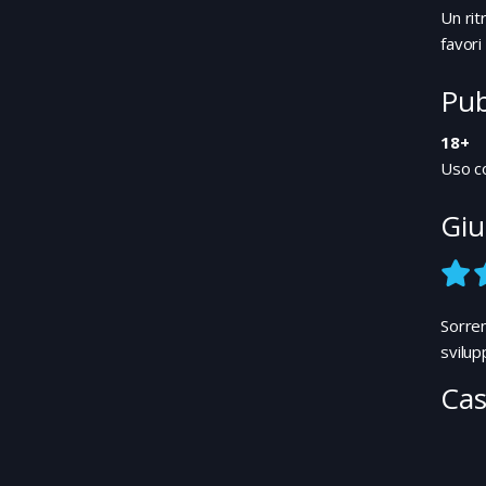
Un rit
favori
Pub
18+
Uso co
Giu
Sorren
svilup
Cas