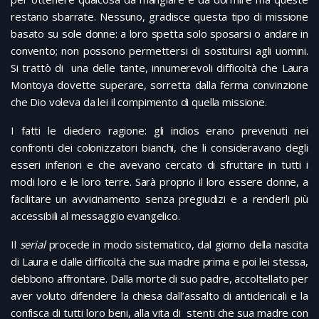
restano sbarrate. Nessuno, gradisce questa tipo di missione
basato su sole donne: a loro spetta solo sposarsi o andare in
convento; non possono permettersi di sostituirsi agli uomini.
Si trattò di una delle tante, innumerevoli difficoltà che Laura
Montoya dovette superare, sorretta dalla ferma convinzione
che Dio voleva da lei il compimento di quella missione.
I fatti le diedero ragione: gli indios erano prevenuti nei
confronti dei colonizzatori bianchi, che li consideravano degli
esseri inferiori e che avevano cercato di sfruttare in tutti i
modi loro e le loro terre. Sarà proprio il loro essere donne, a
facilitare un avvicinamento senza pregiudizi e a renderli più
accessibili al messaggio evangelico.
Il
serial
procede in modo sistematico, dal giorno della nascita
di Laura e dalle difficoltà che sua madre prima e poi lei stessa,
debbono affrontare. Dalla morte di suo padre, accoltellato per
aver voluto difendere la chiesa dall’assalto di anticlericali e la
confisca di tutti loro beni, alla vita di stenti che sua madre con