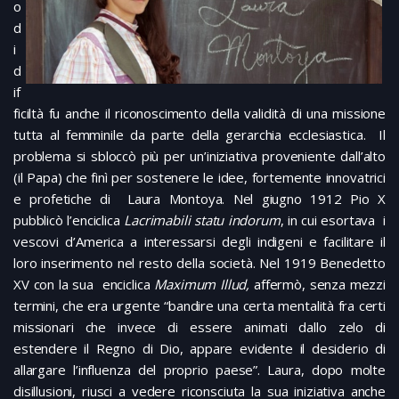
o
d
i
d
if
ficiltà fu anche il riconoscimento della validità di una missione
tutta al femminile da parte della gerarchia ecclesiastica. Il
problema si sbloccò più per un’iniziativa proveniente dall’alto
(il Papa) che finì per sostenere le idee, fortemente innovatrici
e profetiche di Laura Montoya. Nel giugno 1912 Pio X
pubblicò l’enciclica
Lacrimabili statu indorum
, in cui esortava i
vescovi d’America a interessarsi degli indigeni e facilitare il
loro inserimento nel resto della società. Nel 1919 Benedetto
XV con la sua enciclica
Maximum Illud,
affermò, senza mezzi
termini, che era urgente “bandire una certa mentalità fra certi
missionari che invece di essere animati dallo zelo di
estendere il Regno di Dio, appare evidente il desiderio di
allargare l’influenza del proprio paese”. Laura, dopo molte
disillusioni, riusci a vedere riconsciuta la sua iniziativa anche