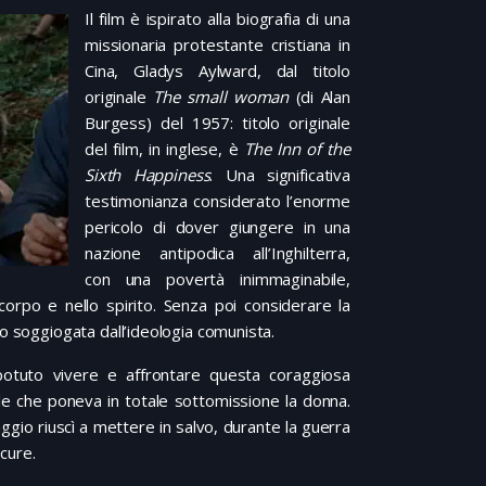
Il film è ispirato alla biografia di una
missionaria protestante cristiana in
Cina, Gladys Aylward, dal titolo
originale
The small woman
(di Alan
Burgess) del 1957: titolo originale
del film, in inglese, è
The Inn of the
Sixth Happiness
. Una significativa
testimonianza considerato l’enorme
pericolo di dover giungere in una
nazione antipodica all’Inghilterra,
con una povertà inimmaginabile,
corpo e nello spirito. Senza poi considerare la
to soggiogata dall’ideologia comunista.
 potuto vivere e affrontare questa coraggiosa
rale che poneva in totale sottomissione la donna.
ggio riuscì a mettere in salvo, durante la guerra
 cure.