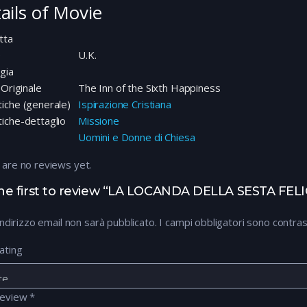
ails of Movie
tta
e
U.K.
gia
 Originale
The Inn of the Sixth Happiness
iche (generale)
Ispirazione Cristiana
iche-dettaglio
Missione
Uomini e Donne di Chiesa
 are no reviews yet.
he first to review “LA LOCANDA DELLA SESTA FELI
 indirizzo email non sarà pubblicato.
I campi obbligatori sono contra
ating
review
*