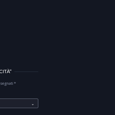
CITÀ”
ssegnati
*