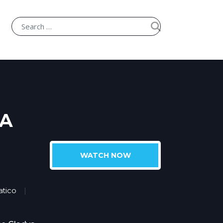
TA
WATCH NOW
tico