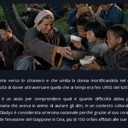
ente verso lo straniero e che umilia la donna mortificandola nel 
ità di dover attraversare quella che ai tempi era l’ex URSS del tut
lm è un aiuto per comprendere quali e quante difficoltà abbia
naria che aveva in animo di aiutare gli altri, in un contesto cultu
Gladys è considerata un’eroina nazionale perché grazie al suo cora
de l’invasione del Giappone in Cina, più di 100 orfani affidati alle sue