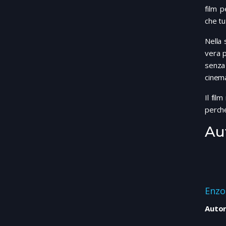
film p
che tu
Nella 
vera p
senza
cinema
Il fil
perché
Au
Enzo
Autor