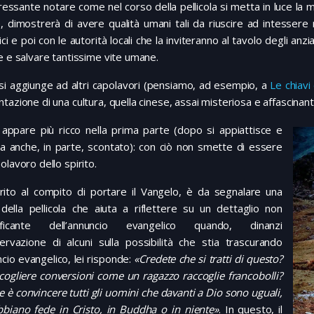
ressante notare come nel corso della pellicola si metta in luce la 
, dimostrerà di avere qualità umani tali da riuscire ad intessere
ci e poi con le autorità locali che la inviteranno al tavolo degli anzi
e e salvare tantissime vite umane.
m si aggiunge ad altri capolavori (pensiamo, ad esempio, a
Le chiavi
tazione di una cultura, quella cinese, assai misteriosa e affascinant
m appare più ricco nella prima parte (dopo si appiattisce e
a anche, in parte, scontato): con ciò non smette di essere
olavoro dello spirito.
rito al compito di portare il Vangelo, è da segnalare una
della pellicola che aiuta a riflettere su un dettaglio non
nificante dell’annuncio evangelico quando, dinanzi
servazione di alcuni sulla possibilità che stia trascurando
ncio evangelico, lei risponde:
«Credete che si tratti di questo?
cogliere conversioni come un ragazzo raccoglie francobolli?
 è convincere tutti gli uomini che davanti a Dio sono uguali,
bbiano fede in Cristo, in Buddha o in niente»
. In questo, il