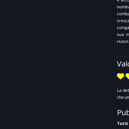
nomin
comba
cresc
conqui
sua m
riusci
Val
La det
che un
Pub
Tutti