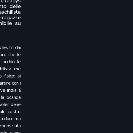
ese Gladys
nto delle
schilista
le ragazze
nibile su
he, fin dai
loro che le
 occhio le
hilista che
fisico: si
artire con i
ve inizia a
 la locanda
i voler bene
le; costui,
i fa duro ma
i conosciuta
fede. Viene