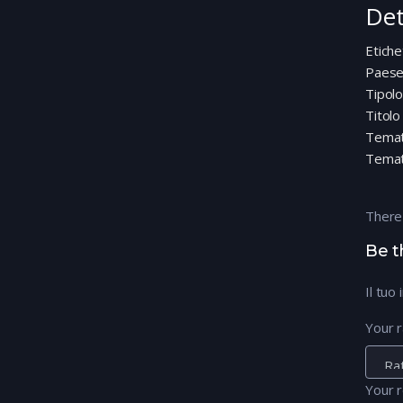
Det
Etiche
Paes
Tipolo
Titolo
Temat
Temat
There
Be t
Il tuo
Your r
Your 