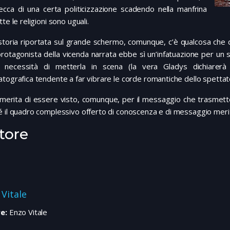
ecca di una certa politicizzazione scadendo nella manfrina
tte le religioni sono uguali.
storia riportata sul grande schermo, comunque, c’è qualcosa che disc
rotagonista della vicenda narrata ebbe sì un’infatuazione per un 
 necessità di metterla in scena (la vera Gladys dichiarerà 
tografica tendente a far vibrare le corde romantiche dello spettat
m merita di essere visto, comunque, per il messaggio che trasmette
 il quadro complessivo offerto di conoscenza e di messaggio merit
tore
 Vitale
e:
Enzo Vitale