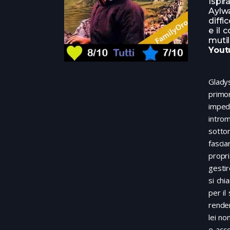
Ispir
Aylwa
diffi
e il 
muti
Yout
Gladys
primor
imped
introm
sotto
fascia
propri
gestir
si chi
per il
renden
lei no
e acco