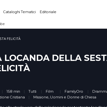
Cataloghi Tematici
Editoriale
ube
STA FELICITÀ
A LOCANDA DELLA SES
LICITÀ
158 min
Tutti
Film
FamilyOro
Dramma
zione Cristiana
Missione, Uomini e Donne di Chiesa