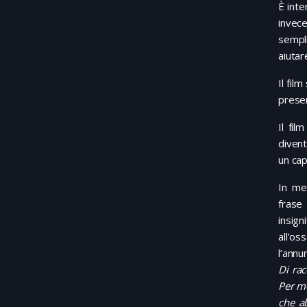
È inte
invece
sempli
aiutar
Il fil
presen
Il fil
divent
un cap
In me
frase 
insig
all’os
l’annu
Di rac
Per me
che a