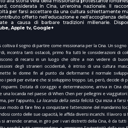
ato alla storia vera della missionaria protestante londin
rd, considerata in Cina, un’eroina nazionale. Il racco
coltà per farsi accettare da una cultura schiettamente ma
contributo offerto nell’educazione e nell’accoglienza del
late a causa di barbare tradizioni millenarie. Dispo
ube, Apple tv, Google+
 coltiva il sogno di partire come missionaria per la Cina. Un sogno c
di, incontra tanti ostacoli, primo fra tutti le considerazioni di co
iscono di recarsi in un luogo che oltre a non vedere di buon
issioni degli stranieri occidentali, è intriso di una cultura masc
mette le donne fin al punto da deformarne il normale sviluppo 
no i piedi per evitare che si sviluppino troppo. Lei, però, decide di p
 risparmi. Dotata di coraggio e determinazione, arriva in Cina do
e una locanda nel paese di When Chen per pellegrini e viaggiatori:
ama, per l’appunto,
La locanda della sesta felicità
. Qui inizia a fars
 suo modo di fare fino a conquistare l’attenzione del mandarino loca
dosi conto delle sue capacità, le affida diversi incarichi. Il lavoro s
n si arrende: oramai, in giro per i vari distretti della Cina, è da tutt
lta perché tutti comprendono e ammirano l’autenticità della sua 