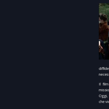
diffid
necess
Il fi
missio
Oggi, 
che vi