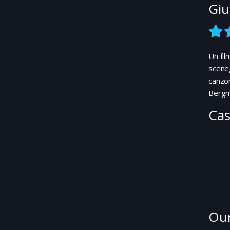
Giu
Un fil
sceneg
canzon
Bergma
Cas
Our