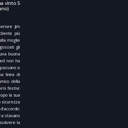
ha vinto 5
iano)
eriore Jim
liente più
alla moglie
osciati gli
i una buona
Ted non ha
i passano e
a linea di
amico della
ni festivi:
dopo la sua
a sicurezza
 d’accordo:
ora stavano
isolvere la