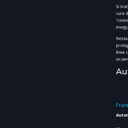
Si tra
cura d
“conve
insegu
Resta 
protag
linea 
un per
Au
Fran
Autor