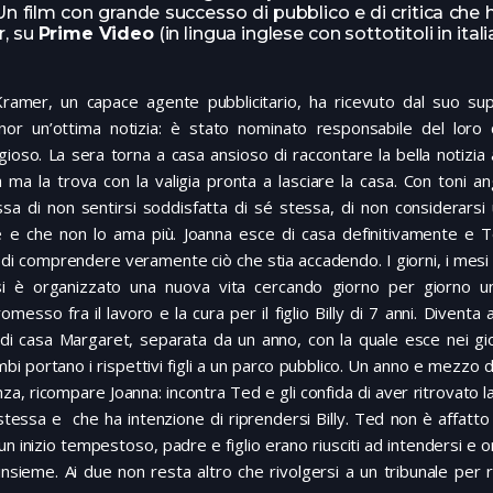
. Un film con grande successo di pubblico e di critica che 
r, su
Prime Video
(in lingua inglese con sottotitoli in ital
ramer, un capace agente pubblicitario, ha ricevuto dal suo sup
nor un’ottima notizia: è stato nominato responsabile del loro c
gioso. La sera torna a casa ansioso di raccontare la bella notizia 
 ma la trova con la valigia pronta a lasciare la casa. Con toni ang
ssa di non sentirsi soddisfatta di sé stessa, di non considerars
 e che non lo ama più. Joanna esce di casa definitivamente e 
di comprendere veramente ciò che stia accadendo. I giorni, i mes
i è organizzato una nuova vita cercando giorno per giorno un
messo fra il lavoro e la cura per il figlio Billy di 7 anni. Diventa 
 di casa Margaret, separata da un anno, con la quale esce nei gior
bi portano i rispettivi figli a un parco pubblico. Un anno e mezzo 
za, ricompare Joanna: incontra Ted e gli confida di aver ritrovato l
stessa e che ha intenzione di riprendersi Billy. Ted non è affatto
n inizio tempestoso, padre e figlio erano riusciti ad intendersi e 
nsieme. Ai due non resta altro che rivolgersi a un tribunale per r