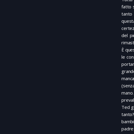
fatto 
tanto
quest
certe
del pi
rimast
È ques
le con
porta
grand
manca
(senza
mano. 
preval
Ted gl
tanto?
bambin
padre 