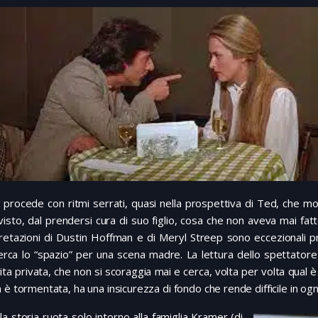
 procede con ritmi serrati, quasi nella prospettiva di Ted, che mo
isto, dal prendersi cura di suo figlio, cosa che non aveva mai fat
retazioni di Dustin Hoffman e di Meryl Streep sono eccezionali pr
rca lo “spazio” per una scena madre. La lettura dello spettatore 
vita privata, che non si scoraggia mai e cerca, volta per volta qual 
 è tormentata, ha una insicurezza di fondo che rende difficile in ogn
la storia ruota solo intorno alla famiglia Kramer (di