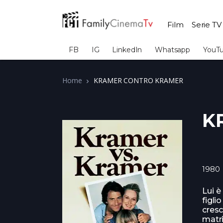
Film
Serie TV
FB
IG
LinkedIn
Whatsapp
YouT
Home
KRAMER CONTRO KRAMER
K
1980
Lui è
figli
cresc
matri