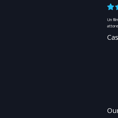
Un fil
attore
Cas
Our