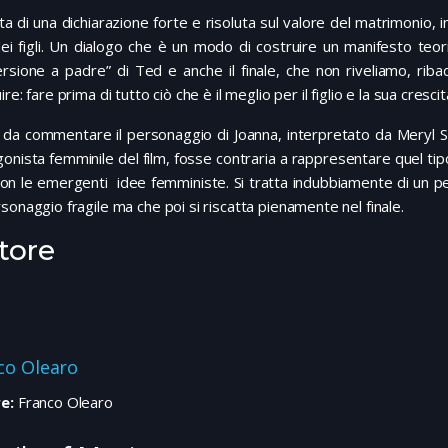
tta di una dichiarazione forte e risoluta sul valore del matrimonio, 
ei figli. Un dialogo che è un modo di costruire un manifesto teor
rsione a padre” di Ted e anche il finale, che non riveliamo, riba
ire: fare prima di tutto ciò che è il meglio per il figlio e la sua crescit
da commentare il personaggio di Joanna, interpretato da Meryl Str
onista femminile del film, fosse contraria a rappresentare quel ti
con le emergenti idee femministe. Si tratta indubbiamente di un p
sonaggio fragile ma che poi si riscatta pienamente nel finale.
tore
co Olearo
e:
Franco Olearo