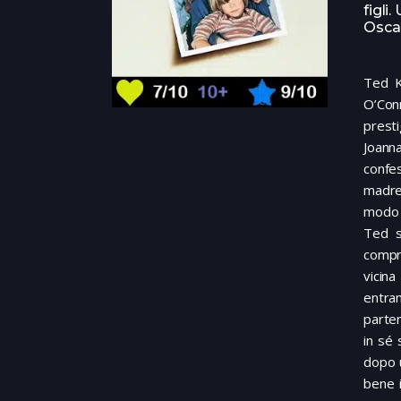
figli
Osca
Ted K
O’Con
presti
Joanna
confe
madre
modo 
Ted s
compro
vicina
entram
parten
in sé 
dopo u
bene i