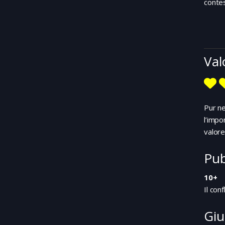
conte
Val
Pur ne
l’impo
valore
Pub
10+
Il con
Giu