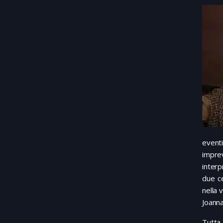
eventi
imprev
interp
due ce
nella 
Joanna
Tutta 