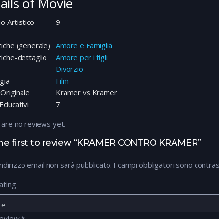
ails of Movie
io Artistico
9
e
iche (generale)
Amore e Famiglia
iche-dettaglio
Amore per i figli
Divorzio
gia
Film
 Originale
Kramer vs Kramer
 Educativi
7
 are no reviews yet.
he first to review “KRAMER CONTRO KRAMER”
 indirizzo email non sarà pubblicato.
I campi obbligatori sono contra
ating
review
*