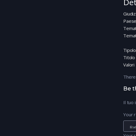
Det
Giudiz
Paes
Temat
Temat
Tipolo
Titolo
Valori
There
Be t
Il tuo
Your r
Your 