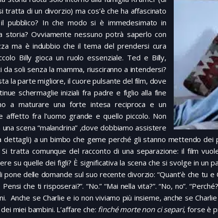
si tratta di un divorzio) ma cos’è che ha affascinato
 il pubblico? In che modo si è immedesimato in
a storia? Ovviamente nessuno potrà saperlo con
zza ma è indubbio che il tema del prendersi cura
ccolo Billy gioca un ruolo essenziale. Ted e Billy,
i da soli senza la mamma, riusciranno a intendersi?
ta la parte migliore, il cuore pulsante del film, dove
tinue schermaglie iniziali fra padre e figlio alla fine
no a maturare una forte intesa reciproca e un
e affetto fra l’uomo grande e quello piccolo. Non
 una scena “malandrina” ,dove dobbiamo assistere
 dettagli) a un bimbo che geme perché gli stanno mettendo dei pu
Si tratta comunque del racconto di una separazione: il film vuol
ere su quelle dei figli? È significativa la scena che si svolge in un
i pone delle domande sul suo recente divorzio: “Quant’è che tu e 
 Pensi che ti risposerai?”. “No.” “Mai nella vita?”. “No, no”. “Perc
i. Anche se Charlie e io non viviamo più insieme, anche se Charlie
dei miei bambini. L’affare che:
finché morte non ci separi
, forse è p