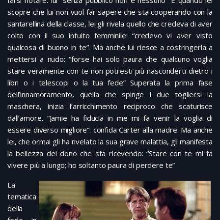
scopre che lui non vuol far sapere che sta cooperando con la
santarellina della classe, lei gli rivela quello che credeva di aver
colto con il suo intuito femminile: “credevo vi aver visto
qualcosa di buono in te”. Ma anche lui riesce a costringerla a
mettersi a nudo: “forse hai solo paura che qualcuno voglia
stare veramente con te non potresti più nasconderti dietro i
libri o i telescopi o la tua fede” Superata la prima fase
dell’innamoramento, quella che spinge i due togliersi la
maschera, inizia l’arricchimento reciproco che scaturisce
dall’amore. “Jamie ha fiducia in me mi fa venir la voglia di
essere diverso migliore”: confida Carter alla madre. Ma anche
lei, che ormai gli ha rivelato la sua grave malattia, gli manifesta
la bellezza del dono che sta ricevendo: “Stare con te mi fa
vivere più a lungo; ho soltanto paura di perdere te”
La
tematica
della
fede in