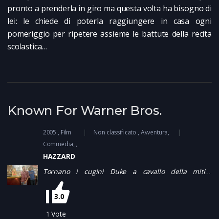
pronto a prenderla in giro ma questa volta ha bisogno di
lei: le chiede di poterla raggiungere in casa ogni
pomeriggio per ripetere assieme le battute della recita
scolastica…
Known For Warner Bros.
2005
Film
Non classificato
Avventura
,
Commedia
HAZZARD
Tornano i cugini Duke a cavallo della mitica
“Generale Lee”, e con loro rivive il variopinto mondo
della contea di Hazzard: le barzellette di zio Jesse, i
3.0
sexy pants della cugina Daisy, e naturalmente i
piani malvagi di Boss Hogg da sventare…
1
Vote