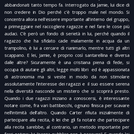
abbandonati tanto tempo fa. Interrogato da Jamie, lui dice di
non credere in Dio perché c’è troppo male nel mondo. Si
concentra allora nell’essere importante all’interno del gruppo,
a primeggiare nel raccogliere ragazze e nel fare le cose più
audaci. C’è però un fondo di serietà in lui, perché quando il
ragazzo che ha sfidato cade malamente in acqua da un
trampolino, è lui a cercare di rianimarlo, mentre tutti gli altri
scappano. E lei, Jamie, è proprio così santarellina e diversa
dalle altre? Sicuramente è una cristiana piena di fede, si
occupa di aiutare gli altri, legge molti libri ed è appassionata
di astronomia ma si veste in modo da non stimolare
assolutamente l’interesse dei ragazzi e il suo essere serena
nella diversità nasconde un mistero che si scoprirà presto.
Quando i due ragazzi iniziano a conoscersi, è interessante
notare come, fra vari battibecchi, ognuno finisca per scavare
nell’intimità dell’altro. Quando Carter rifiuta inizialmente di
partecipare alla recita, è lei che gli fa notare che partecipare
alla recita sarebbe, al contrario, un metodo importante per
farsi notare: lui “senza pubblico non è nessuno” E quando lei