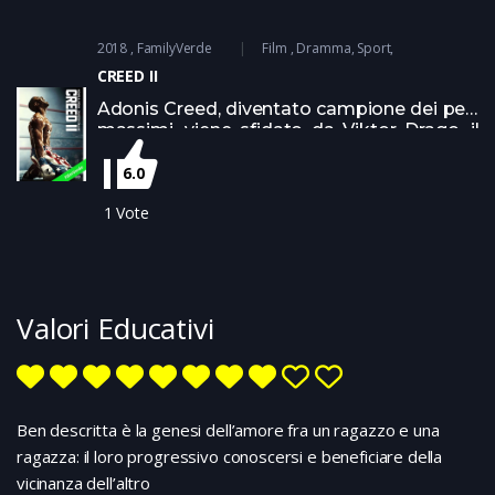
2018
FamilyVerde
Film
Dramma
Sport
CREED II
Adonis Creed, diventato campione dei pesi
massimi, viene sfidato da Viktor Drago, il
figlio dell’uomo che uccise suo padre.
Ancora una storia di riscatto, di sacrificio e
6.0
di solidarietà fra amici e familiari Su
Netflix
1
Vote
e
Amazon Prime
Valori Educativi
Ben descritta è la genesi dell’amore fra un ragazzo e una
ragazza: il loro progressivo conoscersi e beneficiare della
vicinanza dell’altro