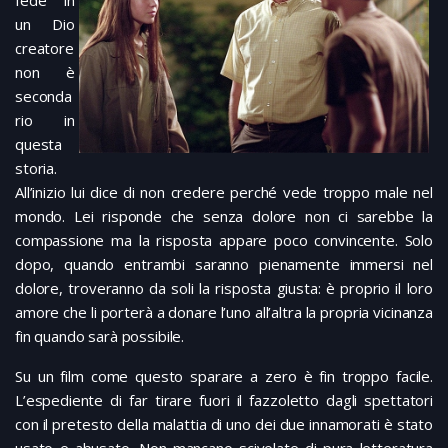
un Dio
creatore
non è
seconda
rio in
questa
storia.
All’inizio lui dice di non credere perché vede troppo male nel
mondo. Lei risponde che senza dolore non ci sarebbe la
compassione ma la risposta appare poco convincente. Solo
dopo, quando entrambi saranno pienamente immersi nel
dolore, troveranno da soli la risposta giusta: è proprio il loro
amore che li porterà a donare l’uno all’altra la propria vicinanza
fin quando sarà possibile.
Su un film come questo sparare a zero è fin troppo facile.
L’espediente di far tirare fuori il fazzoletto dagli spettatori
con il pretesto della malattia di uno dei due innamorati è stato
usato e abusato. Non mancano scivolate di pura letteratura