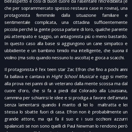
bell’aspetto e così di buon cuore da rasentare l’incredibilità (e
che per soprammercato spesso restaura case in rovina), una
protagonista femminile dalla situazione familiare e
sentimentale complicata, una cittadina sufficientemente
piccola perché la gente possa parlare di loro, qualche parente
più attempato e saggio, un antagonista più o meno bastardo.
In questo caso alla base si aggiungono un cane simpatico e
ubbidiente e un bambino timido ma intelligente, che suona il
violino (ma solo quando nessuno lo ascolta) e gioca a scacchi.
Il protagonista è l’ex teen star Zac Efron che fino a pochi anni
fa ballava e cantava in
Hight School Musical
e oggi si mette
alla prova nei panni di un veterano dalla mente scossa ma dal
cuore d’oro, che si fa a piedi dal Colorado alla Louisiana,
cammina per schiarirsi le idee e si prodiga a favore dell’amata
senza lamentarsi quando il marito di lei lo maltratta e lei
stessa lo sbatte fuori di casa. Efron non è probabilmente un
grande attore, ma qui fa il suo e i suoi occhioni azzurri
spalancati se non sono quelli di Paul Newman lo rendono però