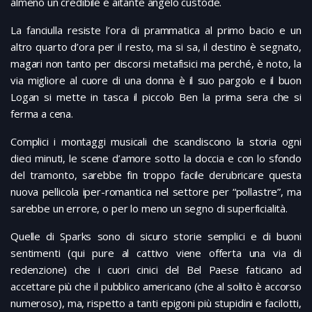
almeno un credibile e aitante angelo custode.
La fanciulla resiste l’ora di prammatica al primo bacio e un
altro quarto d’ora per il resto, ma si sa, il destino è segnato,
magari non tanto per discorsi metafisici ma perché, è noto, la
via migliore al cuore di una donna è il suo pargolo e il buon
Logan si mette in tasca il piccolo Ben la prima sera che si
ferma a cena.
Complici i montaggi musicali che scandiscono la storia ogni
dieci minuti, le scene d’amore sotto la doccia e con lo sfondo
del tramonto, sarebbe fin troppo facile derubricare questa
nuova pellicola iper-romantica nel settore per “pollastre”, ma
sarebbe un errore, o per lo meno un segno di superficialità.
Quelle di Sparks sono di sicuro storie semplici e di buoni
sentimenti (qui pure al cattivo viene offerta una via di
redenzione) che i cuori cinici del Bel Paese faticano ad
accettare più che il pubblico americano (che al solito è accorso
numeroso), ma, rispetto a tanti epigoni più stupidini e facilotti,