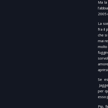
Ma la
l’abbi
2005 d
La sce
fra il
che si
mai re
molto 
fuggir
sorvol
amore
aprirs
Se es
Jagger
per qu
esso p
Pip, f