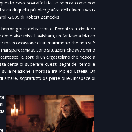
in questo caso sovraffollata e sporca come non
stica di quella più oleografica dell’Oliver Twist-
Carol”-2009 di Robert Zemeckis .
orror-gotici del racconto: l'incontro al cimitero
atele dove vive miss Havisham, un fantasma bianco
 prima in occasione di un matrimonio che non si è
 mai sparecchiata. Sono situazioni che avvicinano
ocentesco: le sorti di un ergastolano che riesce a
gista cerca di superare questi segni dei tempi e
o sulla relazione amorosa fra Pip ed Estella. Un
amare, sopratutto da parte di lei, incapace di
nte
rni
sia
re;