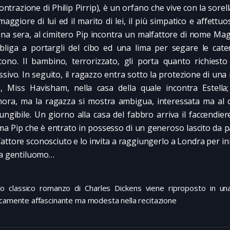
ontrazione di Philip Pirrip), è un orfano che vive con la sorell
maggiore di lui ed il marito di lei, il più simpatico e affettu
Una sera, al cimitero Pip incontra un malfattore di nome Ma
bliga a portargli del cibo ed una lima per segare le cate
cono. Il bambino, terrorizzato, gli porta quanto richiesto
ssivo. In seguito, il ragazzo entra sotto la protezione di una 
, Miss Havisham, nella casa della quale incontra Estella;
ora, ma la ragazza si mostra ambigua, interessata ma al
iungibile. Un giorno alla casa del fabbro arriva il faccendier
ma Pip che è entrato in possesso di un generoso lascito da p
attore sconosciuto e lo invita a raggiungerlo a Londra per in
da gentiluomo…
o classico romanzo di Charles Dickens viene riproposto in un
icamente affascinante ma modesta nella recitazione