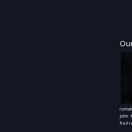
Our
roman
John M
fra il