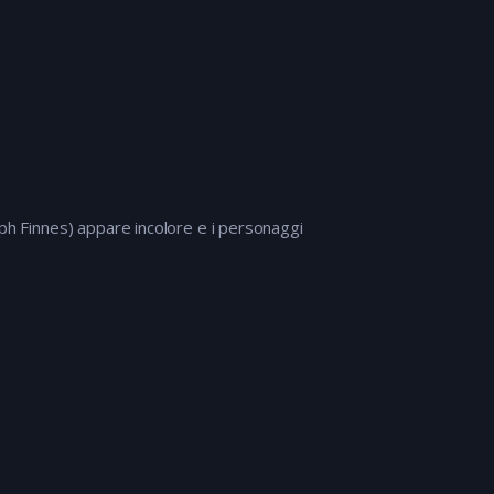
quando la donna più giovane scopre dal suo
diario l’ossessione di Barbara per lei la
situazione precipita. Sheba torna infine dalla
sua famiglia mentre Barbara si prepara a
trovare un altro oggetto d’amore.
lph Finnes) appare incolore e i personaggi