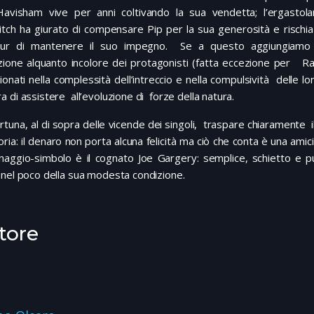
Havisham vive per anni coltivando la sua vendetta; l’ergastol
tch ha giurato di compensare Pip per la sua generosità e rischia
pur di mantenere il suo impegno. Se a questo aggiungiamo 
zione alquanto incolore dei protagonisti (fatta eccezione per Ra
ionati nella complessità dell’intreccio e nella compulsività delle 
 di assistere all’evoluzione di forze della natura.
rtuna, al di sopra delle vicende dei singoli, traspare chiaramente
toria: il denaro non porta alcuna felicità ma ciò che conta è una amici
naggio-simbolo è il cognato Joe Gargery: semplice, schietto e p
nel poco della sua modesta condizione.
tore