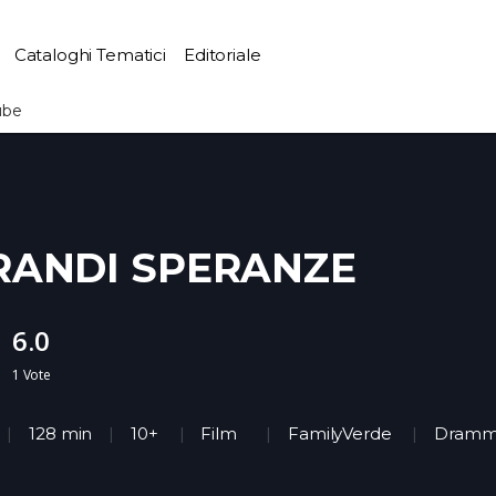
Cataloghi Tematici
Editoriale
ube
RANDI SPERANZE
6.0
1
Vote
128 min
10+
Film
FamilyVerde
Dram