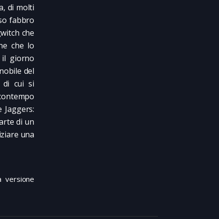
a, di molti
oso fabbro
gwitch che
ne che lo
 il giorno
nobile del
 di cui si
 contempo
e Jaggers:
arte di un
iziare una
a versione