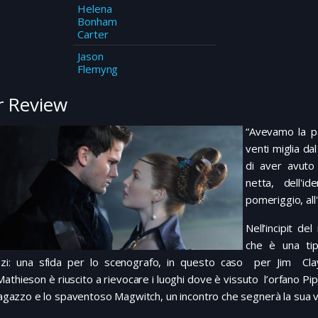
Helena
Bonham
Carter
Jason
Flemyng
 Review
“Avevamo la pa
venti miglia da
di aver avuto
netta, dell'i
pomeriggio, all
Nell’incipit d
che è una tip
zi: una sfida per lo scenografo, in questo caso per Jim Clay,
athieson è riuscito a rievocare i luoghi dove è vissuto l’orfano Pip,
 ragazzo e lo spaventoso Magwitch, un incontro che segnerà la sua v