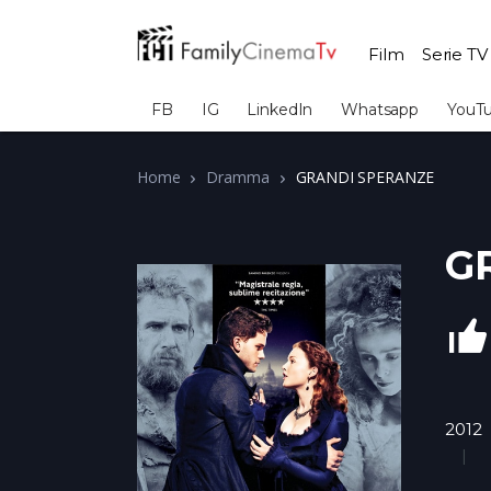
Film
Serie TV
FB
IG
LinkedIn
Whatsapp
YouT
Home
Dramma
GRANDI SPERANZE
G
2012