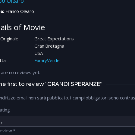
ppo Olearo
e:
Franco Olearo
ails of Movie
 Originale
Great Expectations
e
Gran Bretagna
USA
tta
FamilyVerde
 are no reviews yet.
he first to review “GRANDI SPERANZE”
 indirizzo email non sarà pubblicato.
I campi obbligatori sono contra
ating
review
*