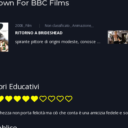
own For BBC Films
2008
Film
Non classificato
Animazione
RITORNO A BRIDESHEAD
spirante pittore di origini modeste, conosce ad
Oxford, dove è andato a studiare, Sebastian
Flyte, fragile e originale rampollo della nobile
famiglia cattolica dei Marchmain, che affoga
nel bere i suoi conflitti interiori. Sebastian, che
prova per Charles un attaccamento molto più
che affettuoso, lo porta nella dimora di famiglia
di Brideshead, dove Charles conosce il resto
ori Educativi
della famiglia: la religiosa Lady Marchmain, che
ha un controllo assoluto sulle vite dei figli, e
soprattutto Julia, la sorella di Sebastian, di cui
Charles si innamora ricambiato. Ma il peso della
chezza non porta felicità ma ciò che conta è una amicizia fedele e so
loro educazione religiosa e l’influenza materna
faranno sì che la felicità continui a sfuggire sia
blico
ai giovani Flyte che a Charles…