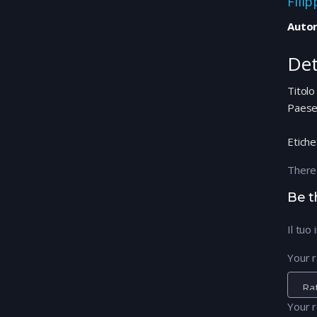
Fili
Autor
Det
Titolo
Paes
Etiche
There
Be t
Il tuo
Your r
Your 