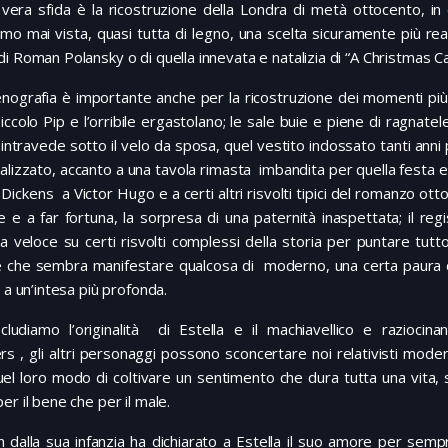
 vera sfida è la ricostruzione della Londra di metà ottocento, 
amo mai vista, quasi tutta di legno, una scelta sicuramente più reali
i Roman Polansky o di quella innevata e natalizia di “A Christmas 
nografia è importante anche per la ricostruzione dei momenti più h
 piccolo Pip e l’orribile ergastolano; le sale buie e piene di ragn
 intravede sotto il velo da sposa, quel vestito indossato tanti anni
alizzato, accanto a una tavola rimasta imbandita per quella festa e
Dickens a Victor Hugo e a certi altri risvolti tipici del romanzo ott
e e a far fortuna, la sorpresa di una paternità inaspettata; il re
a veloce su certi risvolti complessi della storia per puntare tutt
 che sembra manifestare qualcosa di moderno, una certa paura di 
i a un’intesa più profonda.
cludiamo l’originalità di Estella e il machiavellico e raziocina
s , gli altri personaggi possono sconcertare noi relativisti mode
el loro modo di coltivare un sentimento che dura tutta una vita, 
er il bene che per il male.
in dalla sua infanzia ha dichiarato a Estella il suo amore per semp