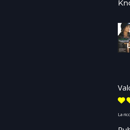
Kn
Val
La ric
Pub