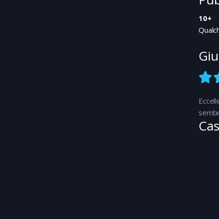
10+
Qualc
Giu
Eccell
sembra
Cas