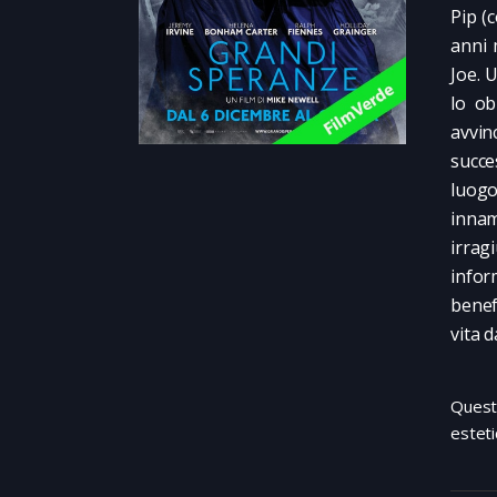
Pip (c
anni 
Joe. 
lo ob
avvin
succe
luogo
innam
irrag
infor
benef
vita 
Quest
estet