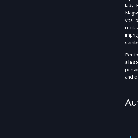
lady 
Magwi
vita 
recita
imprig
sembra
Per fo
alla s
perso
anche 
Au