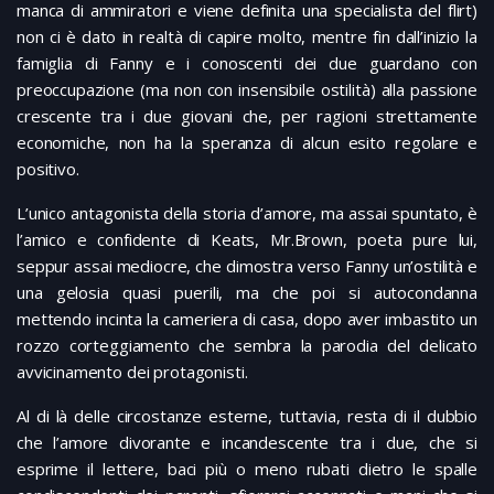
manca di ammiratori e viene definita una specialista del flirt)
non ci è dato in realtà di capire molto, mentre fin dall’inizio la
famiglia di Fanny e i conoscenti dei due guardano con
preoccupazione (ma non con insensibile ostilità) alla passione
crescente tra i due giovani che, per ragioni strettamente
economiche, non ha la speranza di alcun esito regolare e
positivo.
L’unico antagonista della storia d’amore, ma assai spuntato, è
l’amico e confidente di Keats, Mr.Brown, poeta pure lui,
seppur assai mediocre, che dimostra verso Fanny un’ostilità e
una gelosia quasi puerili, ma che poi si autocondanna
mettendo incinta la cameriera di casa, dopo aver imbastito un
rozzo corteggiamento che sembra la parodia del delicato
avvicinamento dei protagonisti.
Al di là delle circostanze esterne, tuttavia, resta di il dubbio
che l’amore divorante e incandescente tra i due, che si
esprime il lettere, baci più o meno rubati dietro le spalle