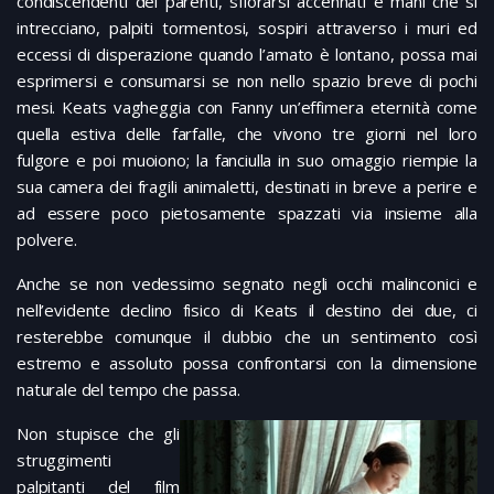
condiscendenti dei parenti, sfiorarsi accennati e mani che si
intrecciano, palpiti tormentosi, sospiri attraverso i muri ed
eccessi di disperazione quando l’amato è lontano, possa mai
esprimersi e consumarsi se non nello spazio breve di pochi
mesi. Keats vagheggia con Fanny un’effimera eternità come
quella estiva delle farfalle, che vivono tre giorni nel loro
fulgore e poi muoiono; la fanciulla in suo omaggio riempie la
sua camera dei fragili animaletti, destinati in breve a perire e
ad essere poco pietosamente spazzati via insieme alla
polvere.
Anche se non vedessimo segnato negli occhi malinconici e
nell’evidente declino fisico di Keats il destino dei due, ci
resterebbe comunque il dubbio che un sentimento così
estremo e assoluto possa confrontarsi con la dimensione
naturale del tempo che passa.
Non stupisce che gli
struggimenti
palpitanti del film