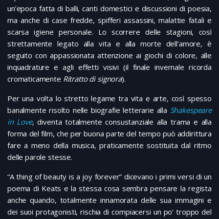
un’epoca fatta di balli, canti domestici e discussioni di poesia,
ma anche di case fredde, spifferi assassini, malattie fatali e
scarsa igiene personale. Lo scorrere delle stagioni, così
strettamente legato alla vita e alla morte dell’amore, è
seguito con appassionata attenzione ai giochi di colore, alle
inquadrature e agli effetti visivi (il finale invernale ricorda
cromaticamente
Ritratto di signora
).
Per una volta lo stretto legame tra vita e arte, così spesso
banalmente risolto nelle biografie letterarie alla
Shakespeare
in Love
, diventa totalmente consustanziale alla trama e alla
forma del film, che per buona parte del tempo può addirittura
fare a meno della musica, praticamente sostituita dal ritmo
delle parole stesse.
“A thing of beauty is a joy forever” dicevano i primi versi di un
poema di Keats e la stessa cosa sembra pensare la regista
anche quando, totalmente innamorata delle sua immagini e
dei suoi protagonisti, rischia di compiacersi un po’ troppo del