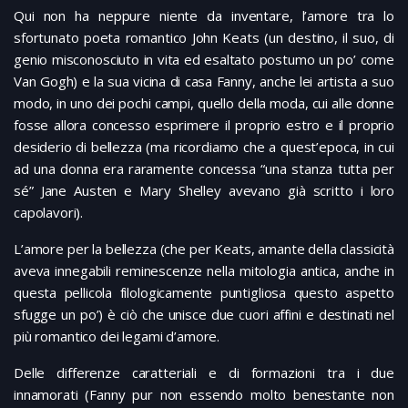
Qui non ha neppure niente da inventare, l’amore tra lo
sfortunato poeta romantico John Keats (un destino, il suo, di
genio misconosciuto in vita ed esaltato postumo un po’ come
Van Gogh) e la sua vicina di casa Fanny, anche lei artista a suo
modo, in uno dei pochi campi, quello della moda, cui alle donne
fosse allora concesso esprimere il proprio estro e il proprio
desiderio di bellezza (ma ricordiamo che a quest’epoca, in cui
ad una donna era raramente concessa “una stanza tutta per
sé” Jane Austen e Mary Shelley avevano già scritto i loro
capolavori).
L’amore per la bellezza (che per Keats, amante della classicità
aveva innegabili reminescenze nella mitologia antica, anche in
questa pellicola filologicamente puntigliosa questo aspetto
sfugge un po’) è ciò che unisce due cuori affini e destinati nel
più romantico dei legami d’amore.
Delle differenze caratteriali e di formazioni tra i due
innamorati (Fanny pur non essendo molto benestante non