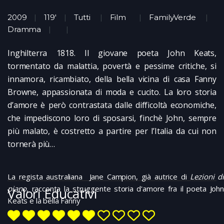
2009
119'
Tutti
Film
FamilyVerde
Dramma
Inghilterra 1818. Il giovane poeta John Keats,
tormentato da malattia, povertà e pessime critiche, si
innamora, ricambiato, della bella vicina di casa Fanny
Browne, appassionata di moda e cucito. La loro storia
d’amore è però contrastata dalle difficoltà economiche,
che impediscono loro di sposarsi, finchè John, sempre
più malato, è costretto a partire per l’Italia da cui non
tornerà più…
La regista australiana Jane Campion, già autrice di
Lezioni di
piano,
racconta la struggente storia d'amore fra il poeta John
Valori Educativi
Keats e la bella Fanny