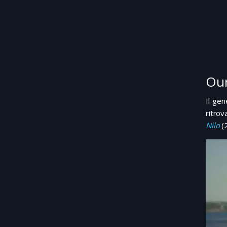
Our
Il gen
ritrov
Nilo
(