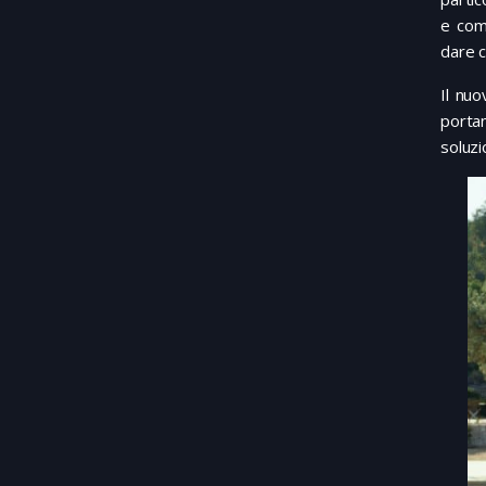
e com
dare c
Il nuo
portan
soluzi