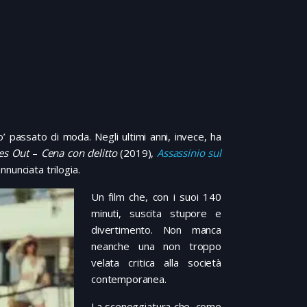
o’ passato di moda. Negli ultimi anni, invece, ha
es Out
–
Cena con delitto
(2019),
Assassinio sul
nunciata trilogia.
Un film che, con i suoi 140
minuti, suscita stupore e
divertimento. Non manca
neanche una non troppo
velata critica alla società
contemporanea.
La sceneggiatura che, come