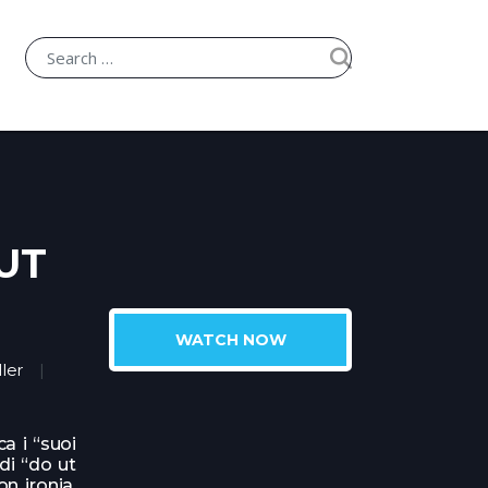
Search for:
UT
WATCH NOW
ller
a i “suoi
di “do ut
on ironia.