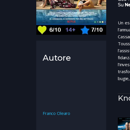
Su
Ne
Un esa
l’annu
Cassan
Touss
l’assi
Autore
fidanz
l’inve
trasfo
bugie,
Kn
Franco Olearo