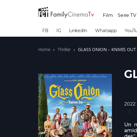
Film
Serie TV
FB
IG
LinkedIn
Whatsapp
YouT
Home
Thriller
GLASS ONION – KNIVES OUT
G
2022
Un mi
amici
des”.