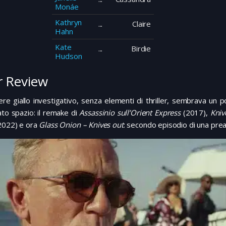
Monáe
Kathryn
Claire
Hahn
Kate
Birdie
Hudson
 Review
ere giallo investigativo, senza elementi di thriller, sembrava un p
ato spazio: il remake di
Assassinio sull’Orient Express
(2017),
Kniv
2022) e ora
Glass Onion – Knives out
: secondo episodio di una prean