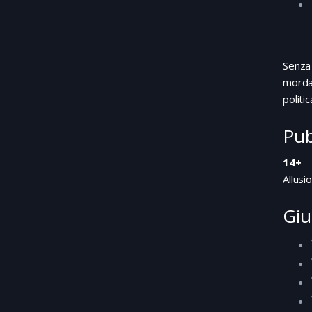
Senza 
mordac
politic
Pub
14+
Allusi
Giu