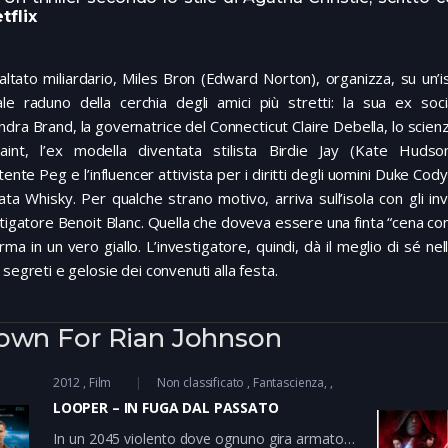
tflix
ltato miliardario, Miles Bron (Edward Norton), organizza, su un’i
ale raduno della cerchia degli amici più stretti: la sua ex soci
dra Brand, la governatrice del Connecticut Claire Debella, lo scienz
aint, l’ex modella diventata stilista Birdie Jay (Kate Hudso
stente Peg e l’influencer attivista per i diritti degli uomini Duke Cod
ata Whisky. Per qualche strano motivo, arriva sull’isola con gli inv
stigatore Benoit Blanc. Quella che doveva essere una finta “cena con 
rma in un vero giallo. L’investigatore, quindi, dà il meglio di sé nel
 segreti e gelosie dei convenuti alla festa.
own For Rian Johnson
2012
Film
Non classificato
Fantascienza
LOOPER – IN FUGA DAL PASSATO
In un 2045 violento dove ognuno gira armato e