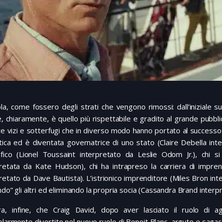
sola, come fossero degli strati che vengono rimossi: dall’iniziale supe
le, chiaramente, è quello più rispettabile e gradito al grande pub
uce vizi e sotterfugi che in diverso modo hanno portato al successo 
itica ed è diventata governatrice di uno stato (Claire Debella int
tifico (Lionel Toussaint interpretato da Leslie Odom Jr.), chi 
pretata da Kate Hudson), chi ha intrapreso la carriera di impren
retato da Dave Bautista). L’istrionico imprenditore (Miles Bron in
ndo” gli altri ed eliminando la propria socia (Cassandra Brand interp
a, infine, che Craig David, dopo aver lasciato il ruolo di a
olarmente divertito nel nuovo ruolo di Benoit Blanc, arguto e saga