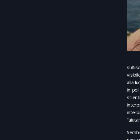
sull’i
visibi
alla l
in pol
scien
inter
interp
“aiuta
Sembr
partic