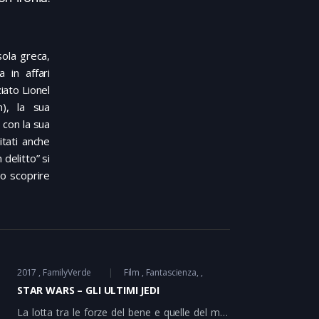
sola greca,
a in affari
iato Lionel
n), la sua
y con la sua
itati anche
delitto” si
lo scoprire
2017
FamilyVerde
Film
Fantascienza
STAR WARS – GLI ULTIMI JEDI
La lotta tra le forze del bene e quelle del male