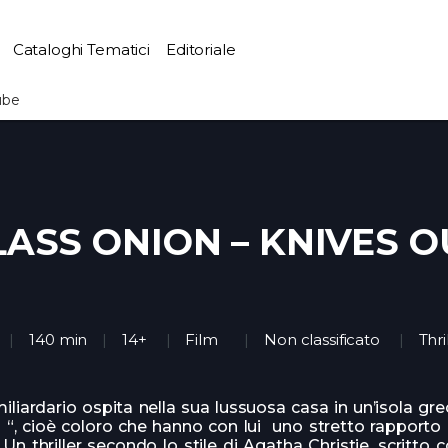
Cataloghi Tematici
Editoriale
ube
LASS ONION – KNIVES O
140 min
14+
Film
Non classificato
Thri
liardario ospita nella sua lussuosa casa in un’isola grec
 “, cioè coloro che hanno con lui uno stretto rapporto 
 Un thriller secondo lo stile di Agatha Christie, scritto c