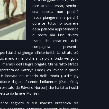
dice titolo stesso, sembra
una cipolla: non perché
faccia piangere, ma perché
durante tutto lo scorrere
della pellicola approfondisce
e porta alla luce diversi
tratti dei caratteri della
compagnia presente
rficialità si giunge all’interiorità. Lo strato più
blico, mano a mano che si va più a fondo vengono
i membri dell’allegra brigata. Chi ha fatto strada
erpretata da Kathryn Hahn), chi invece in quello
si è lanciata nel mondo della moda (Birdie Jay
ditore digitale facendo l’influencer (Duke Cody
terpretato da Edward Norton) che ha fatto i soldi
retata da Janelle Monáe).
gente segreto di sua maestà britannica, sia
ce investigatore. Numerosi momenti di fine ironia