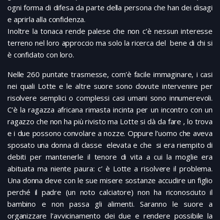
ogni forma di difesa da parte della persona che han dei disagi
e aprirla alla confidenza.
Inoltre la tonaca rende palese che non c’è nessun interesse
terreno nel loro approccio ma solo la ricerca del bene di chi si
è confidato con loro.
Nelle 260 puntate trasmesse, com’è facile immaginare, i casi
nei quali Lotte e le altre suore sono dovute intervenire per
risolvere semplici o complessi casi umani sono innumerevoli.
C’è la ragazza africana rimasta incinta per un incontro con un
ragazzo che non ha più rivisto ma Lotte si dà da fare , lo trova
e i due possono convolare a nozze. Oppure l’uomo che aveva
sposato una donna di classe elevata e che si era riempito di
debiti per mantenerle il tenore di vita a cui la moglie era
abituata ma niente paura: c’ è Lotte a risolvere il problema.
Una donna deve con le sue misere sostanze accudire un figlio
perché il padre (un noto calciatore) non ha riconosciuto il
bambino e non passa gli alimenti. Saranno le suore a
organizzare l’avvicinamento dei due e rendere possibile la