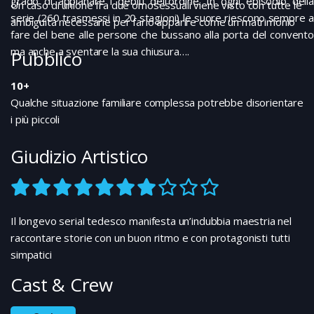
grado di appianare i debiti dell’ordine. In ogni episodio della
Un caso di unione fra due omosessuali viene visto con tutte le
serie (260 trasmessi in 20 stagioni) le suore riescono sempre a
ambiguità necessarie per farlo apparire come un matrimonio
fare del bene alle persone che bussano alla porta del convento
ma anche a sventare la sua chiusura….
Pubblico
10+
Qualche situazione familiare complessa potrebbe disorientare
i più piccoli
Giudizio Artistico
Il longevo serial tedesco manifesta un’indubbia maestria nel
raccontare storie con un buon ritmo e con protagonisti tutti
simpatici
Cast & Crew