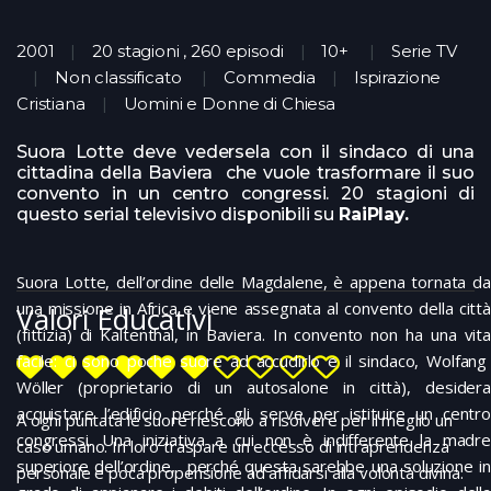
2001
20 stagioni , 260 episodi
10+
Serie TV
Non classificato
Commedia
Ispirazione
Cristiana
Uomini e Donne di Chiesa
Suora Lotte deve vedersela con il sindaco di una
cittadina della Baviera che vuole trasformare il suo
convento in un centro congressi. 20 stagioni di
questo serial televisivo disponibili su
RaiPlay.
Suora Lotte, dell’ordine delle Magdalene, è appena tornata da
una missione in Africa e viene assegnata al convento della città
Valori Educativi
(fittizia) di Kaltenthal, in Baviera. In convento non ha una vita
facile: ci sono poche suore ad accudirlo e il sindaco, Wolfang
Wöller (proprietario di un autosalone in città), desidera
acquistare l’edificio perché gli serve per istituire un centro
A ogni puntata le suore riescono a risolvere per il meglio un
congressi. Una iniziativa a cui non è indifferente la madre
caso umano. In loro traspare un eccesso di intraprendenza
superiore dell’ordine, perché questa sarebbe una soluzione in
personale e poca propensione ad affidarsi alla volontà divina.