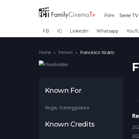
Film
Serie TV
FB
IG
LinkedIn
Whatsapp
YouT
Home
Person
Francesco Vicario
F
Known For
Regia, Sceneggiatura
Re
Known Credits
20
20