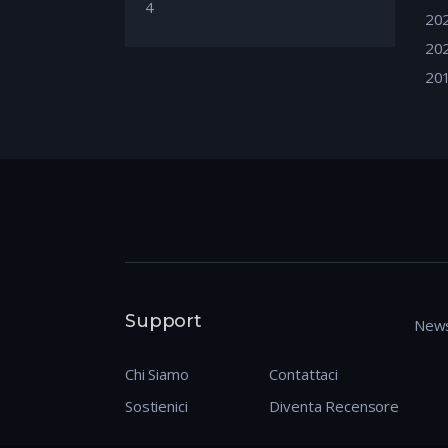
4
20
20
20
Support
News
Chi Siamo
Contattaci
Sostienici
Diventa Recensore