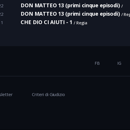
DON MATTEO 13 (primi cinque episodi)
22
DON MATTEO 13 (primi cinque episodi)
22
Reg
CHE DIO CI AIUTI - 1
11
Regia
FB
IG
letter
Criteri di Giudizio