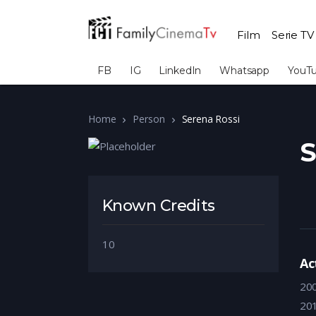
Film
Serie TV
FB
IG
LinkedIn
Whatsapp
YouT
Home
Person
Serena Rossi
S
Known Credits
10
Ac
20
20