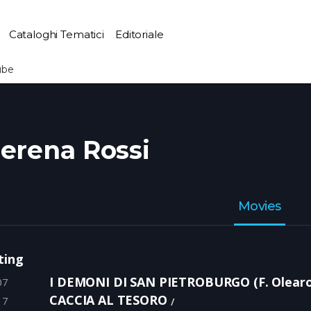
Cataloghi Tematici
Editoriale
ube
erena Rossi
Movies
ting
I DEMONI DI SAN PIETROBURGO (F. Olearo
07
CACCIA AL TESORO
17