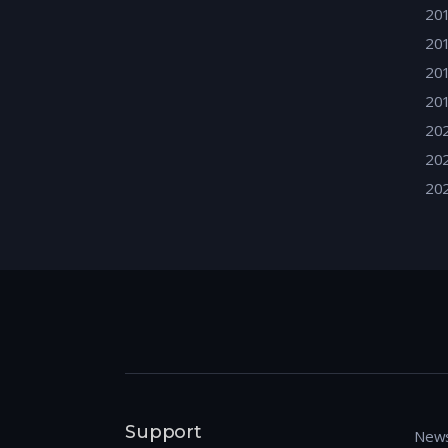
20
20
20
20
20
20
20
Support
News