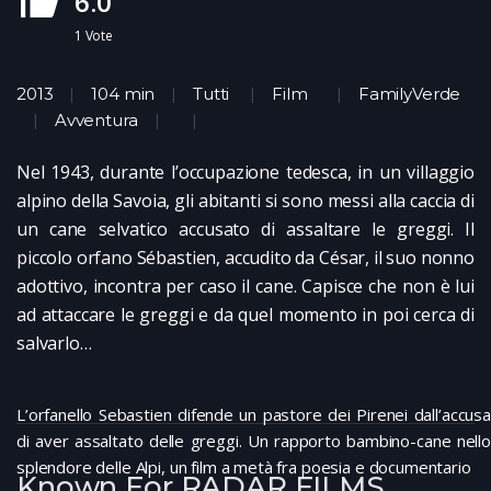
6.0
1
Vote
2013
104 min
Tutti
Film
FamilyVerde
Avventura
Nel 1943, durante l’occupazione tedesca, in un villaggio
alpino della Savoia, gli abitanti si sono messi alla caccia di
un cane selvatico accusato di assaltare le greggi. Il
piccolo orfano Sébastien, accudito da César, il suo nonno
adottivo, incontra per caso il cane. Capisce che non è lui
ad attaccare le greggi e da quel momento in poi cerca di
salvarlo…
L’orfanello Sebastien difende un pastore dei Pirenei dall’accusa
di aver assaltato delle greggi. Un rapporto bambino-cane nello
splendore delle Alpi, un film a metà fra poesia e documentario
Known For RADAR FILMS