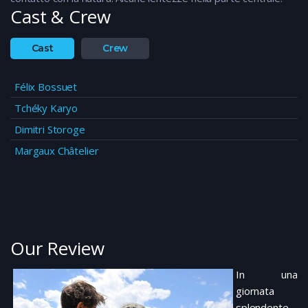
Cast & Crew
Cast
Crew
Félix Bossuet
Tchéky Karyo
Dimitri Storoge
Margaux Châtelier
Our Review
In una
giornata
splendente,