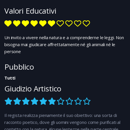
trasferirsi in Canada. Il ragazzino non vorrebbe però
Valori Educativi
separarsi dal nonno. E mentre i neosposi sono via per
la luna di miele, un uomo di nome Joseph si presenta
in paese: è proprietario di Belle e vuole avere indietro il
cane e i suoi cuccioli. Sébastien e suo nonno si
oppongono e il ragazzino cerca in tutti i modi di
Un invito a vivere nella natura e a comprenderne le leggi. Non
proteggere i suoi cani. E quando Joseph sembrerà
bisogna mai giudicare affrettatamente né gli animali né le
avere la meglio, l’aiuto inatteso di nuovi personaggi
persone
permetterà a Sébastien di salvare Belle e i cuccioli
Pubblico
Tutti
Giudizio Artistico
Il regista realizza pienamente il suo obiettivo: una sorta di
racconto poetico, dove gli uomini vengono come purificati al
contatto con la natura. Alcune lentezze nella parte centrale.