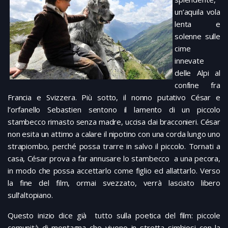
un’aquila vola
lenta e
solenne sulle
cime
innevate
delle Alpi al
confine fra
Francia e Svizzera. Più sotto, il nonno putativo César e
l’orfanello Sebastien sentono il lamento di un piccolo
stambecco rimasto senza madre, uccisa dai bracconieri. César
non esita un attimo a calare il nipotino con una corda lungo uno
strapiombo, perché possa trarre in salvo il piccolo. Tornati a
casa, César prova a far annusare lo stambecco a una pecora,
in modo che possa accettarlo come figlio ed allattarlo. Verso
la fine del film, ormai svezzato, verrà lasciato libero
sull’altopiano.
Questo inizio dice già tutto sulla poetica del film: piccole
comunità di montagna che vivono in stretta simbiosi con la