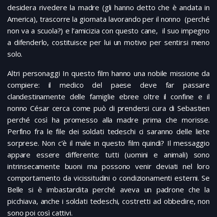
desidera rivedere la madre (gli hanno detto che è andata in
America), trascorre la giornata lavorando per il nonno (perché
non va a scuola?) e l’amicizia con questo cane, il suo impegno
a difenderlo, costituisce per lui un motivo per sentirsi meno
solo.
Altri personaggi In questo film hanno una nobile missione da
compiere: il medico del paese deve far passare
clandestinamente delle famiglie ebree oltre il confine e il
nonno César cerca come può di prendersi cura di Sebastien
perché così ha promesso alla madre prima che morisse.
Perfino fra le file dei soldati tedeschi ci saranno delle liete
sorprese. Non c’è il male in questo film quindi? Il messaggio
appare essere differente: tutti (uomini e animali) sono
intrinsecamente buoni ma possono venir deviati nel loro
comportamento da vicissitudini o condizionamenti esterni. Se
Belle si è imbastardita perché aveva un padrone che la
picchiava, anche i soldati tedeschi, costretti ad obbedire, non
sono poi così cattivi.