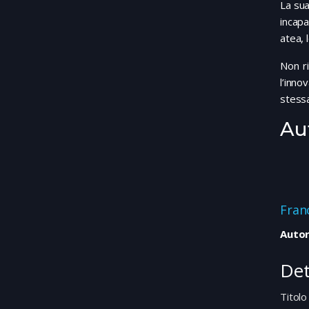
La sua
incapa
atea, 
Non ri
l’inno
stessa
Au
Fran
Autor
Det
Titolo