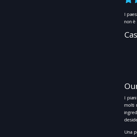
I paes
non è 
Cas
Our
I pian
molti 
ingred
deside
Una p