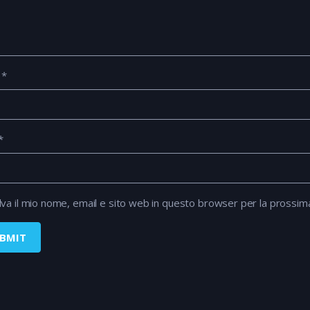
e
*
*
lva il mio nome, email e sito web in questo browser per la prossi