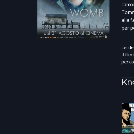
l’amo
Tommy
alla 
per p
Lei de
Il fil
perico
Kn