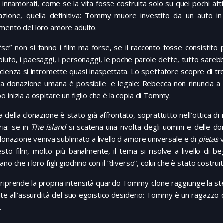
 innamorati, come se la vita fosse costruita solo su quei pochi a
azione, quella definitiva: Tommy muore investito da un auto in
mento del loro amore adulto.
“se” non si fanno i film ma forse, se il racconto fosse consistit
iuto, i paesaggi, i personaggi, le poche parole dette, tutto sareb
cienza si intromette quasi inaspettata. Lo spettatore scopre di t
a clonazione umana è possibile e legale: Rebecca non rinuncia a c
 inizia a ospitare un figlio che è la copia di Tommy.
a della clonazione è stato già affrontato, soprattutto nell’ottica di r
ria: se in
The island
si scatena una rivolta degli uomini e delle d
clonazione veniva sublimato a livello d amore universale e di
pietas
v
sto film, molto più banalmente, il tema si risolve a livello di 
ano che i loro figli giochino con il “diverso”, colui che è stato costr
m riprende la propria intensità quando Tommy-clone raggiunge la s
nte all’assurdità del suo egoistico desiderio: Tommy è un ragazzo 
.