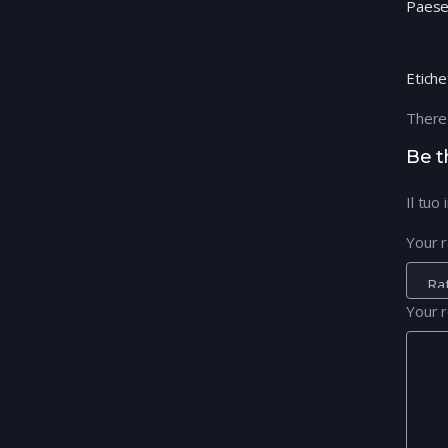
Paes
Etiche
There
Be t
Il tuo
Your r
Your 