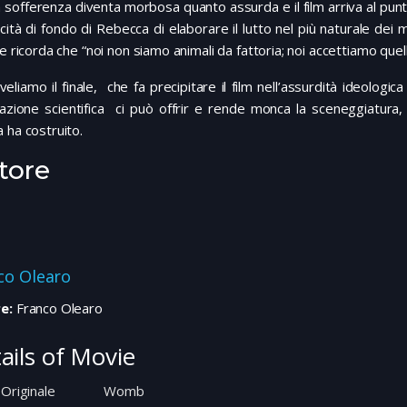
 sofferenza diventa morbosa quanto assurda e il film arriva al punto
cità di fondo di Rebecca di elaborare il lutto nel più naturale de
le ricorda che “noi non siamo animali da fattoria; noi accettiamo quell
veliamo il finale, che fa precipitare il film nell’assurdità ideologic
vazione scientifica ci può offrir e rende monca la sceneggiatura,
 ha costruito.
tore
co Olearo
e:
Franco Olearo
ails of Movie
 Originale
Womb