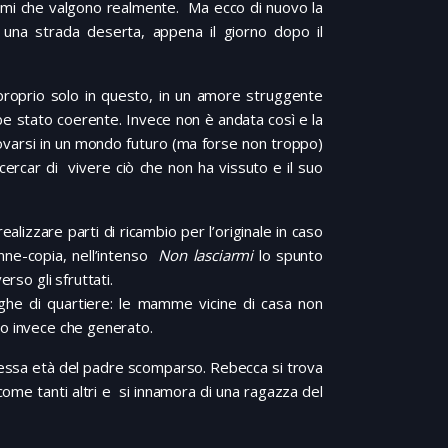
ttimi che valgono realmente. Ma ecco di nuovo la
 una strada deserta, appena il giorno dopo il
o proprio solo in questo, in un amore struggente
be stato coerente. Invece non è andata così e la
rovarsi in un mondo futuro (ma forse non troppo)
ercar di vivere ciò che non ha vissuto e il suo
ealizzare parti di ricambio per l’originale in caso
onne-copia, nell’intenso
Non lasciarmi
lo spunto
erso gli sfruttati.
beghe di quartiere: le mamme vicine di casa non
uito invece che generato.
tessa età del padre scomparso. Rebecca si trova
come tanti altri e si innamora di una ragazza del