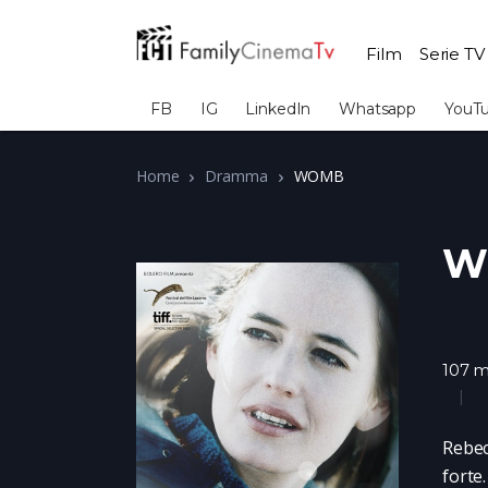
Film
Serie TV
FB
IG
LinkedIn
Whatsapp
YouT
Home
Dramma
WOMB
W
107 m
Rebec
forte