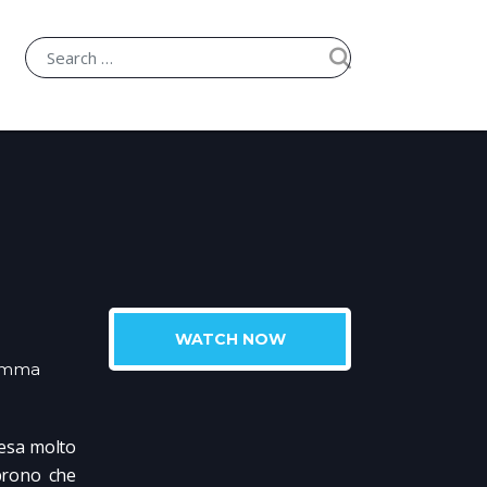
WATCH NOW
amma
tesa molto
oprono che