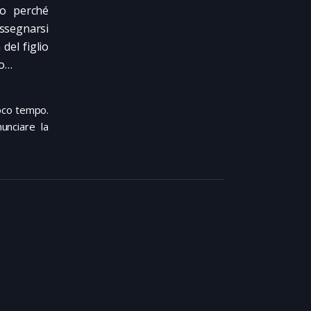
no perché
ssegnarsi
del figlio
bo…
poco tempo.
nunciare la