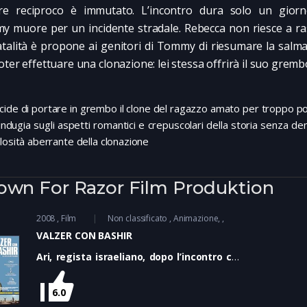
re reciproco è immutato. L’incontro dura solo un gior
 muore per un incidente stradale. Rebecca non riesce a ra
fatalità è propone ai genitori di Tommy di riesumare la salma 
oter effettuare una clonazione: lei stessa offrirà il suo grem
cide di portare in grembo il clone del ragazzo amato per troppo 
m indugia sugli aspetti romantici e crepuscolari della storia senza de
losità aberrante della clonazione
own For Razor Film Produktion
2008
Film
Non classificato
Animazione
VALZER CON BASHIR
Ari, regista israeliano, dopo l’incontro con
un amico ossessionato da sogni ricorrenti
durante le quali si ritrova inseguito da una
6.0
muta di 26 cani che gli ricordano i mesi di