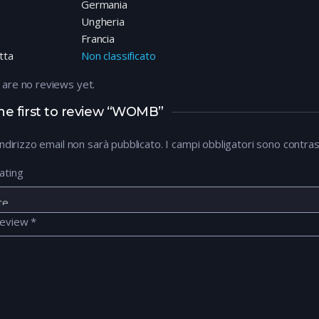
e
Germania
Ungheria
Francia
tta
Non classificato
 are no reviews yet.
he first to review “WOMB”
 indirizzo email non sarà pubblicato.
I campi obbligatori sono contra
ating
review
*