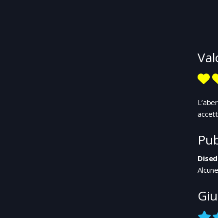
Val
L’aber
accett
Pub
Dised
Alcune
Giu