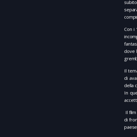
subito
separ
compi
Con i 
incomp
fantas
dove l
grembo
Il tem
di ava
della 
In que
accett
Il fil
di fro
paese