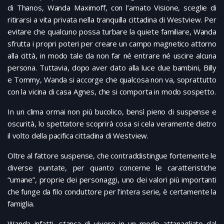
di Thanos, Wanda Maximoff, con l’amato Visione, sceglie di
ritirarsi a vita privata nella tranquilla cittadina di Westview. Per
evitare che qualcuno possa turbare la quiete familiare, Wanda
sfrutta i propri poteri per creare un campo magnetico attorno
alla città, in modo tale da non far né entrare né uscire alcuna
persona. Tuttavia, dopo aver dato alla luce due bambini, Billy
e Tommy, Wanda si accorge che qualcosa non va, soprattutto
con la vicina di casa Agnes, che si comporta in modo sospetto.
In un clima ormai non più bucolico, bensì pieno di suspense e
oscurità, lo spettatore scoprirà cosa si cela veramente dietro
il volto della pacifica cittadina di Westview.
Oltre al fattore suspense, che contraddistingue fortemente le
diverse puntate, per quanto concerne le caratteristiche
“umane”, proprie dei personaggi, uno dei valori più importanti
che funge da filo conduttore per l’intera serie, è certamente la
famiglia.
Wanda infatti, stanca di vivere in un modo attanagliato dal