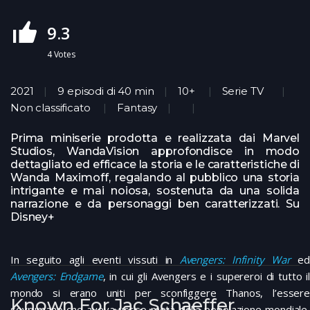
9.3
4
Votes
2021
9 episodi di 40 min
10+
Serie TV
Non classificato
Fantasy
Prima miniserie prodotta e realizzata dai Marvel
Studios, WandaVision approfondisce in modo
dettagliato ed efficace la storia e le caratteristiche di
Wanda Maximoff, regalando al pubblico una storia
intrigante e mai noiosa, sostenuta da una solida
narrazione e da personaggi ben caratterizzati. Su
Disney+
In seguito agli eventi vissuti in
Avengers: Infinity War
ed
Avengers: Endgame
, in cui gli Avengers e i supereroi di tutto i
mondo si erano uniti per sconfiggere Thanos, l’essere
Known For Jac Schaeffer
sovrumano che aveva ucciso metà della popolazione mondiale,