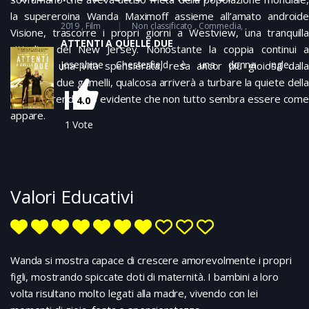
la supereroina Wanda Maximoff assieme all’amato androide
2019
Film
Non classificato
Commedia
Visione, trascorre i propri giorni a Westview, una tranquilla
ATTENTI A QUELLE DUE
cittadina del New Jersey. Nonostante la coppia continui a
Josephine Chesterfield è una donna inglese
condurre una vita spensierata, resa ancor più gioiosa dalla
affascinante e seducente, proprietaria di una lussuosa
nascita di due gemelli, qualcosa arriverà a turbare la quiete della
villa a Beaumont-sur-Mer e con un debole per le truffe
cittadina rendendo evidente che non tutto sembra essere com
4.0
compiute ai danni di uomini ricchi e ingenui. Un giorno,
appare.
nella sua vita irrompe Penny Rust, una truffatrice
1
Vote
australiana goffa e pasticciona. Le due donne si
scontrano per il controllo di Beaumont-sur-Mer,
mettendo a confronto i loro metodi e i loro trucchi,
fino a decidere di sfidarsi per stabilire chi tra loro sia la
Valori Educativi
più brava…
Wanda si mostra capace di crescere amorevolmente i propri
figli, mostrando spiccate doti di maternità. I bambini a loro
volta risultano molto legati alla madre, vivendo con lei