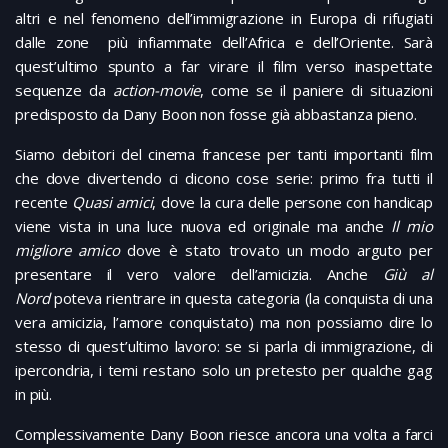
altri e nel fenomeno dell’immigrazione in Europa di rifugiati
dalle zone più infiammate dell’Africa e dell’Oriente. Sarà
quest’ultimo spunto a far virare il film verso inaspettate
sequenze da
action-movie
, come se il paniere di situazioni
predisposto da Dany Boon non fosse già abbastanza pieno.
Siamo debitori del cinema francese per tanti importanti film
che dove divertendo ci dicono cose serie: primo fra tutti il
recente
Quasi amici
, dove la cura delle persone con handicap
viene vista in una luce nuova ed originale ma anche
Il mio
migliore amico
dove è stato trovato un modo arguto per
presentare il vero valore dell’amicizia. Anche
Giù al
Nord
poteva rientrare in questa categoria (la conquista di una
vera amicizia, l’amore conquistato) ma non possiamo dire lo
stesso di quest’ultimo lavoro: se si parla di immigrazione, di
ipercondria, i temi restano solo un pretesto per qualche gag
in più.
Complessivamente Dany Boon riesce ancora una volta a farci