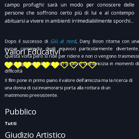
campo profughi: sarà un modo per conoscere delle
persone che soffrono certo più di lui e al contempo
abituarsi a vivere in ambienti irrimediabilmente sporchi…
Dopo il successo di
Giù al nord
, Dany Boon ritorna con un
nuova commedia degli equivoci particolarmente divertente.
Valori Educativi
Questa volta però si ride per ridere e non ci vengono trasmessi
messaggi particolari se non il valore dell’amicizia in momenti di
difficoltà
Il film pone in primo piano il valore dell’amicizia ma la ricerca di
una donna di cui innamorarsi porta alla rottura di un
matrimonio preesistente.
Pubblico
Tutti
Giudizio Artistico