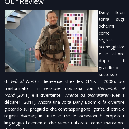
Our Review
Dany Boon
torna sugli
schermi
come
regista,
sceneggiator
e e attore
dopo il
grandioso
successo
di
Giù al Nord
( Bienvenue chez les Ch'tis – 2008), poi
trasformato in versione nostrana con
Benvenuti al
Nord
(2011) e il divertente
Niente da dichiarare?
(Rien à
déclarer -2011). Ancora una volta Dany Boom ci fa divertire
giocando sui pregiudizi che contrappongono gente di etnie e
regioni diverse; in tutte e tre le occasioni è proprio il
linguaggio l’elemento che viene utilizzato come marcatore