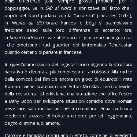
delle differenze (con sempre grossi problemi per il
doppiaggio). Se in
Giù al Nord
si ironizzava sul fatto che i
popoli del Nord parlano con la “polpetta” (chez les Ch'tis),
in
Niente da dichiarare
francesi e belgi si scambiavano
frecciate salaci sulle loro differenze di accento; ora,
in
Supercondriaco
si va sull’esotico: si gioca sui suoni gutturali
che emettono i rudi guerrieri del fantomatico Tcherkistan
quando cercano di parlare in francese.
In quest’ultimo lavoro del regista franco-algerino la struttura
narrativa è diventata più complessa e ambiziosa. Alla radice
della comicità del film c’è ancora un gioco di equivoci: il mite
Romain viene scambiato per Anton Miroslav, l’eroico leader
della resistenza tcherkistana; una situazione che offre l’estro
a Dany Boon per sviluppare situazioni comiche dove Romain
deve fare salti mortali perché la romantica Anna continui a
credere di trovarsi di fronte a un eroe per lei leggendario,
degno di stima e..di amore.
L’amore e l’amicizia continuano in effetti, come nei precedenti