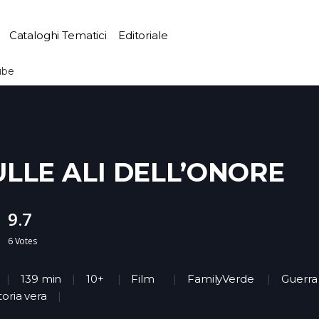
Cataloghi Tematici
Editoriale
ube
ULLE ALI DELL’ONORE
9.7
6
Votes
139 min
10+
Film
FamilyVerde
Guerra
toria vera