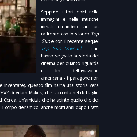
Seppure i toni epici nelle
immagini e nelle musiche
iniziali rimandino ad un
raffronto con lo storico
Top
Gun
e con il recente sequel
Top Gun Maverick
– che
hanno segnato la storia del
cinema per quanto riguarda
i film dell’aviazione
americana – il paragone non
 inventate), questo film narra una storia vera
icio”
di Adam Makos, che racconta nel dettaglio
i Corea. Un’amicizia che ha spinto quello che dei
 il corpo dell’amico, anche molti anni dopo i fatti