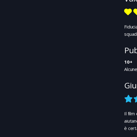
Fiduci
squad
Pub
10+
Alcune
Giu
Il fil
aiutan
è cert