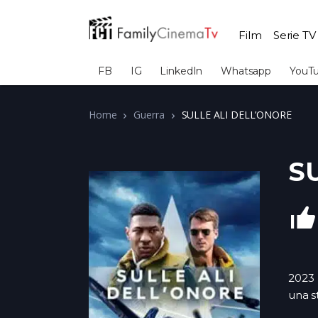
Film
Serie TV
FB
IG
LinkedIn
Whatsapp
YouT
Home
Guerra
SULLE ALI DELL’ONORE
S
2023
una s