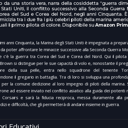
o da una storia vera, narra della cosiddetta “guerra dim
 Stati Uniti, il conflitto successivo alla Seconda Guerra
orea del Sud e Corea del Nord, negli anni Cinquanta. È 
amicizia tra i due fra i più celebri piloti della marina amer
uali il primo pilota di colore. Disponibile su
Amazon Prim
imi anni Cinquanta, la Marina degli Stati Uniti è impegnata a preparar
da poter affrontare le minacce successive alla Seconda Guerra Mo
e c’è la guerra tra Corea del Sud e Corea del Nord. Qui il pilot
Brown si distingue per le sue capacità di volo e, nonostante il preg
lore della sua pelle, entra nello squadrone del tenente T
ndone il gregario in battaglia. Tra di loro si sviluppa una profond
a per la comune dedizione al loro impegno di piloti della marina. S
one ad essere inviato nel conflitto asiatico alla guida dei potenti
 Corsairs e sarà la fiducia reciproca, messa duramente alla p
dizi e difficoltà, che gli permetterà di andare insieme in guerra.
ori Educativi