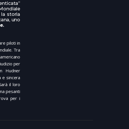
enticata”
 Mondiale
la storia
icana, uno
e.
e piloti in
ndiale. Tra
a americano
iudizio per
om Hudner
a e sincera
arà il loro
 ma pesanti
rova per i