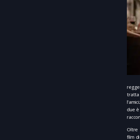
regge
tratta
l’amic
due è 
raccon
Oltre 
film d