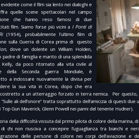
a evidente come il film sia lento nei dialoghi e
ffra quelle scene spettacolari nel campo
’azione che hanno reso famosi di due
itati film. Siamo forse più vicini a
I Ponti di
Ri
(1954), probabilmente l’ultimo film di
ione sulla Guerra di Corea prima di questo
ion
, dove un dolente un William Holden,
 padre di famiglia e marito di una splendida
Kelly, da poco ritornato alla vita civile al
ne della Seconda guerra Mondiale, è
etto a indossare nuovamente la divisa per
udere la sua vita in Corea, dopo che era
costretto a un atterraggio forzato in terra nemica. Per questo, n
, “Sulle ali dell’onore” tratta soprattutto dell’amicizia di questi due
i Top Gun Maverick, Glenn Powell nei panni del tenente Hudner).
toria della difficoltà vissuta dal primo pilota di colore della marina,
di chi non riusciva a concepire l’uguaglianza tra bianchi e neri.
tegrazione delle persone di colore nei corpi dell’aviazione e dell