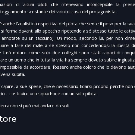
nazioni di alcuni piloti che ritenevano inconcepibile la p
atteggiamento scostante dei vicini di casa del protagonista.
m è anche l’analisi introspettiva del pilota che sente il peso per la s
 si ferma davanti allo specchio ripetendo a sé stesso tutte le catt
 annotate su un taccuino). Un modo, secondo lui, per non dime
uare a fare del male a sé stesso non concedendosi la libertà di a
 farà notare come solo due colleghi sono stati capaci di conquist
are un uomo che in tutta la vita ha sempre dovuto subire ingiustizie
impossibile da accordare, fossero anche coloro che lo devono aiuta
iveria subita.
capire, a sue spese, che è necessario fidarsi proprio perché non s
io – costituire uno squadrone con un solo pilota.
uerra non si può mai andare da soli.
tore