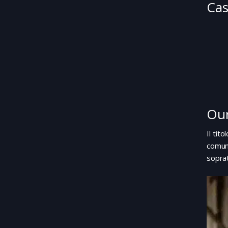
Cas
Our
Il tit
comuni
soprat