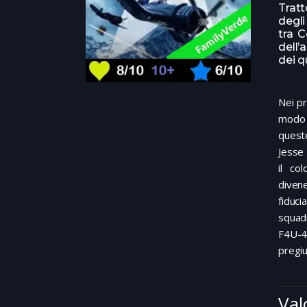
Tratt
degli
tra C
dell’
dei q
Nei pr
modo 
quest
Jesse 
il co
divene
fiduci
squadr
F4U-4
pregiu
Val