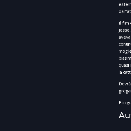
ester
dall’’
Il fil
Jesse,
aveva
contin
moglie
biasim
quasi 
la catt
Dovrà 
gregar
E in g
Au