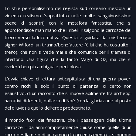
Lo stile personalissimo del regista sud coreano mescola un
violento realismo (soprattutto nelle molte sanguinosissime
scene di scontri) con la metafora fantastica, che si
approfondisce man mano che i ribelli risalgono le carrozze del
treno verso la locomotiva. Questa è guidata dal misterioso
signor Wilford, un tiranno/benefattore (è lui che ha costruito il
treno), che non si vede mai e che comunica per il tramite di
interfono. Una figura che fa tanto Mago di Oz, ma che si
rivelerà ben più ambigua e pericolosa.
L’ovvia chiave di lettura anticapitalista di una guerra poveri
contro ricchi è solo il punto di partenza, di certo non
esaustivo, di un racconto che si muove abilmente tra archetipi
narrativi differenti, dall’arca di Noè (con la glaciazione al posto
del diluvio) a quello dell’eroe predestinato.
Il mondo fuori dai finestrini, che i passeggeri delle ultime
carrozze – da anni completamente chiuse come quelle di un
carro bestiame o di un campo di concentramento – scoprono