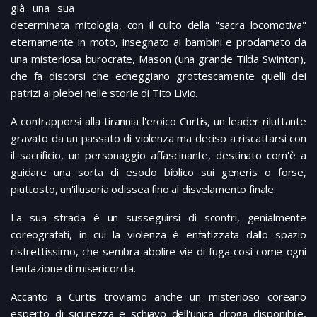
già una sua
determinata mitologia, con il culto della "sacra locomotiva"
eternamente in moto, insegnato ai bambini e proclamato da
una misteriosa burocrate, Mason (una grande Tilda Swinton),
che fa discorsi che echeggiano grottescamente quelli dei
patrizi ai plebei nelle storie di Tito Livio.
A contrapporsi alla tirannia l'eroico Curtis, un leader riluttante
gravato da un passato di violenza ma deciso a riscattarsi con
il sacrificio, un personaggio affascinante, destinato com'è a
guidare una sorta di esodo biblico sui generis o forse,
piuttosto, un'illusoria odissea fino al disvelamento finale.
La sua strada è un susseguirsi di scontri, genialmente
coreografati, in cui la violenza è enfatizzata dallo spazio
ristrettissimo, che sembra abolire vie di fuga così come ogni
tentazione di misericordia.
Accanto a Curtis troviamo anche un misterioso coreano
esperto di sicurezza e schiavo dell'unica droga disponibile,