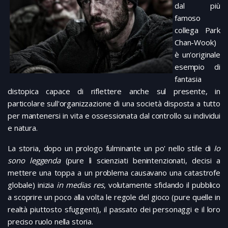
dal più
famoso
collega Park
Chan-Wook)
è un'originale
esempio di
fantasia
distopica capace di riflettere anche sul presente, in
particolare sull'organizzazione di una società disposta a tutto
per mantenersi in vita e ossessionata dal controllo su individui
e natura.
La storia, dopo un prologo fulminante un po' nello stile di
Io
sono leggenda
(pure lì scienziati benintenzionati, decisi a
mettere una toppa a un problema causavano una catastrofe
globale) inizia
in medias res
, volutamente sfidando il pubblico
a scoprire un poco alla volta le regole del gioco (pure quelle in
realtà piuttosto sfuggenti), il passato dei personaggi e il loro
preciso ruolo nella storia.