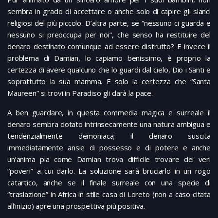
sembra in grado di accettare o anche solo di capire gli slanci
religiosi del più piccolo. D’altra parte, se “nessuno ci guarda e
nessuno si preoccupa per noi”, che senso ha restituire del
denaro destinato comunque ad essere distrutto? E invece il
problema di Damian, lo capiamo benissimo, è proprio la
certezza di avere qualcuno che lo guardi dal cielo, Dio i Santi e
soprattutto la sua mamma. E solo la certezza che “Santa
Maureen” si trovi in Paradiso gli darà la pace.
A ben guardare, in questa commedia magica e surreale il
denaro sembra dotato intrinsecamente una natura ambigua e
tendenzialmente demoniaca; il denaro suscita
immediatamente ansie di possesso e di potere e anche
un’anima pia come Damian trova difficile trovare dei veri
“poveri” a cui darlo. La soluzione sarà bruciarlo in un rogo
catartico, anche se il finale surreale con una specie di
“traslazione” in Africa in stile casa di Loreto (non a caso citata
all’inizio) apre una prospettiva più positiva.