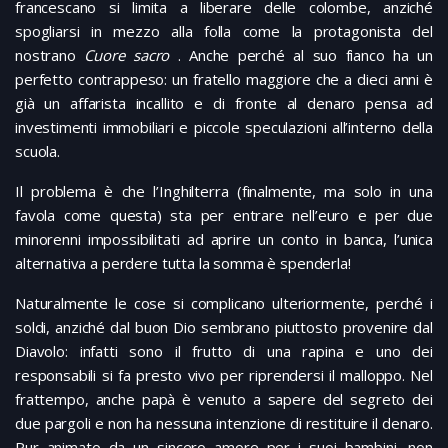
francescano si limita a liberare delle colombe, anziché
spogliarsi in mezzo alla folla come la protagonista del
nostrano
Cuore sacro
. Anche perché al suo fianco ha un
perfetto contrappeso: un fratello maggiore che a dieci anni è
già un affarista incallito e di fronte al denaro pensa ad
investimenti immobiliari e piccole speculazioni all’interno della
scuola.
Il problema è che l’Inghilterra (finalmente, ma solo in una
favola come questa) sta per entrare nell’euro e per due
minorenni impossibilitati ad aprire un conto in banca, l’unica
alternativa a perdere tutta la somma è spenderla!
Naturalmente le cose si complicano ulteriormente, perché i
soldi, anziché dal buon Dio sembrano piuttosto provenire dal
Diavolo: infatti sono il frutto di una rapina e uno dei
responsabili si fa presto vivo per riprendersi il malloppo. Nel
frattempo, anche papà è venuto a sapere del segreto dei
due pargoli e non ha nessuna intenzione di restituire il denaro.
Pur animato da un sincero amore per i suoi bambini, non