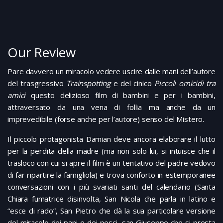
Our Review
Pare davvero un miracolo vedere uscire dalle mani dell’autore
del trasgressivo
Trainspotting
e del cinico
Piccoli omicidi tra
amici
questo delizioso film di bambini e per i bambini,
attraversato da una vena di follia ma anche da un
imprevedibile (forse anche per l’autore) senso del Mistero.
Il piccolo protagonista Damian deve ancora elaborare il lutto
per la perdita della madre (ma non solo lui, si intuisce che il
trasloco con cui si apre il film è un tentativo del padre vedovo
di far ripartire la famigliola) e trova conforto in estemporanee
conversazioni con i più svariati santi del calendario (Santa
Chiara fumatrice disinvolta, San Nicola che parla in latino e
“esce di rado”, San Pietro che dà la sua particolare versione
del miracolo dei pani e dei pesci, san Giuseppe che si presta