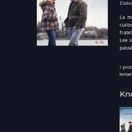
Elabo
La mo
custo
frate
Lee s
pass
I prot
lentam
Kn