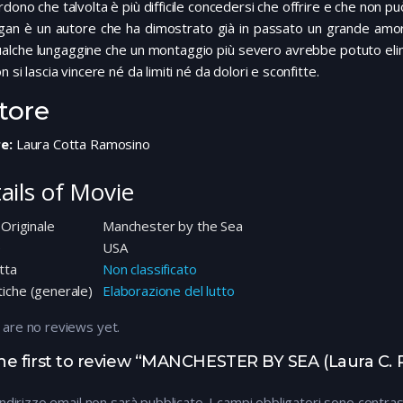
dono che talvolta è più difficile concedersi che offrire e che non pu
gan è un autore che ha dimostrato già in passato un grande amore
ualche lungaggine che un montaggio più severo avrebbe potuto eli
n si lascia vincere né da limiti né da dolori e sconfitte.
tore
e:
Laura Cotta Ramosino
ails of Movie
 Originale
Manchester by the Sea
e
USA
tta
Non classificato
iche (generale)
Elaborazione del lutto
 are no reviews yet.
he first to review “MANCHESTER BY SEA (Laura C.
 indirizzo email non sarà pubblicato.
I campi obbligatori sono contra