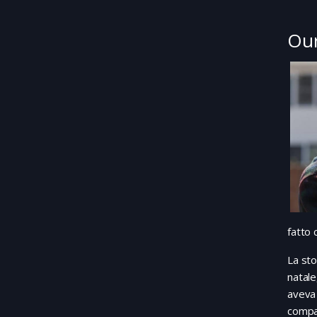
Our
fatto 
La sto
natale
aveva 
compag