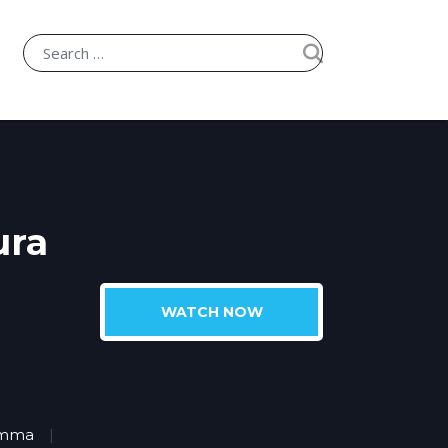
ura
WATCH NOW
amma