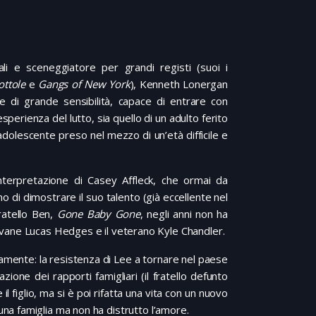
li e sceneggiatore per grandi registi (suoi i
lottole
e
Gangs of New York
), Kenneth Lonergan
e di grande sensibilità, capace di entrare con
esperienza del lutto, sia quello di un adulto ferito
 adolescente preso nel mezzo di un’età difficile e
’interpretazione di Casey Affleck, che ormai da
 di dimostrare il suo talento (già eccellente nel
ratello Ben,
Gone Baby Gone
, negli anni non ha
giovane Lucas Hedges e il veterano Kyle Chandler.
amente: la resistenza di Lee a tornare nel paese
zione dei rapporti famigliari (il fratello defunto
l figlio, ma si è poi rifatta una vita con un nuovo
a famiglia ma non ha distrutto l’amore.