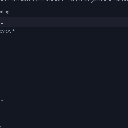
ating
review
*
e
*
*