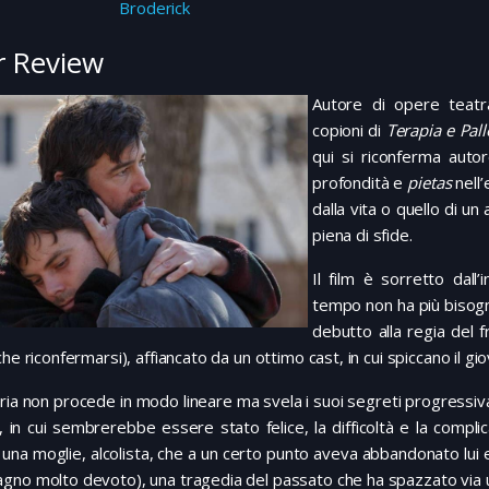
Broderick
 Review
Autore di opere teatra
copioni di
Terapia e Pal
qui si riconferma autor
profondità e
pietas
nell’
dalla vita o quello di un
piena di sfide.
Il film è sorretto dall
tempo non ha più bisogno
debutto alla regia del f
che riconfermarsi), affiancato da un ottimo cast, in cui spiccano il 
ria non procede in modo lineare ma svela i suoi segreti progressiv
, in cui sembrerebbe essere stato felice, la difficoltà e la complica
una moglie, alcolista, che a un certo punto aveva abbandonato lui e i
no molto devoto), una tragedia del passato che ha spazzato via un