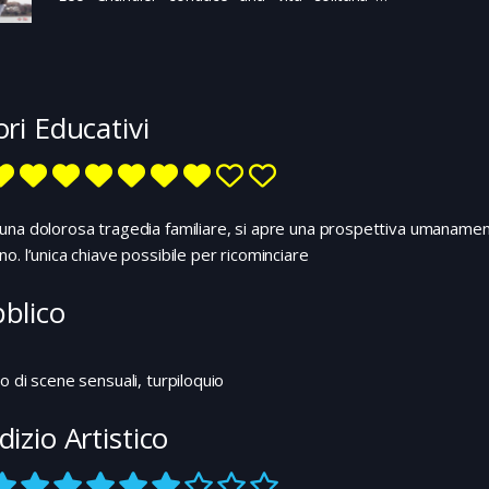
Boston. Esercita con scrupolo il suo lavoro,
che è quello di fare lavori di manutenzione in
quattro grossi condomini ma i suoi modi sono
bruschi e scostanti. Un giorno riceve una
telefonata: deve recarsi subito a Manchester,
ori Educativi
un paesino del Massachussetts sull’oceano,
dove è nato e vissuto fino a pochi anni prima. E’
morto suo fratello Joe, ammalato di cuore da
tempo. Lui è l’unico in grado di occuparsi
dell’organizzazione dei funerali: la moglie di Joe
na dolorosa tragedia familiare, si apre una prospettiva umanamente
ha lasciato la casa da tempo e suo figlio
o. l’unica chiave possibile per ricominciare
Patrick, di sedici anni, è rimasto solo. Il ritorno
a Manchester costituisce una sofferenza per
blico
Lee: è ancora vivo in lui il ricordo della terribile
tragedia familiare che aveva causato la
separazione da sua moglie Randi. Grande
o di scene sensuali, turpiloquio
quindi è la sua sorpresa quando scopre che il
fratello, nel suo testamento, lo ha nominato
dizio Artistico
tutore del nipote fino alla maggiore età…