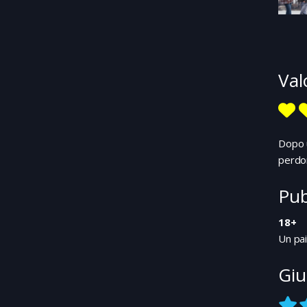
Val
Dopo u
perdon
Pub
18+
Un pai
Giu