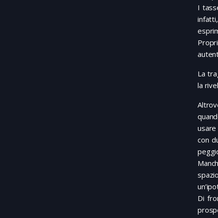
I tass
infatt
espri
Propr
autent
La tra
la riv
Altrov
quand
usare
con du
peggi
Manche
spazio
un’ipo
Di fro
prospe