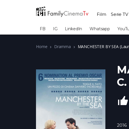
Film
Serie TV
FB
IG
LinkedIn
Whatsapp
YouT
Home
Dramma
MANCHESTER BY SEA (Laur
M
C.
2016