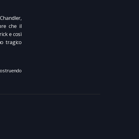
Chandler,
pre che il
ick e così
uo tragico
icostruendo