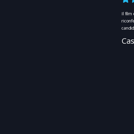
Il fil
riconf
candid
Cas