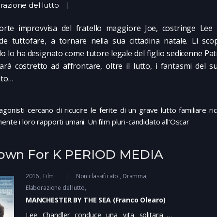
razione del lutto
rte improvvisa del fratello maggiore Joe, costringe Lee 
de tuttofare, a tornare nella sua cittadina natale. Lì sco
llo lo ha designato come tutore legale del figlio sedicenne Patr
arà costretto ad affrontare, oltre il lutto, i fantasmi del s
ato…
agonisti cercano di ricucire le ferite di un grave lutto familiare r
ente i loro rapporti umani. Un film pluri-candidato all’Oscar
own For K PERIOD MEDIA
2016
Film
Non classificato
Dramma
Elaborazione del lutto
MANCHESTER BY THE SEA (Franco Olearo)
Lee Chandler conduce una vita solitaria a