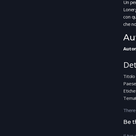
Un per
Loner
con q
che no
Au
Autor
Det
Titolo
Paes
Etiche
Temat
There
Be t
Il tuo