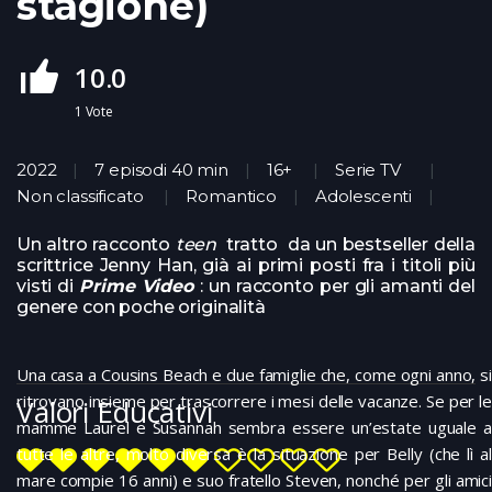
stagione)
10.0
1
Vote
2022
7 episodi 40 min
16+
Serie TV
Non classificato
Romantico
Adolescenti
Un altro racconto
teen
tratto da un bestseller della
scrittrice Jenny Han, già ai primi posti fra i titoli più
visti di
Prime Video
: un racconto per gli amanti del
genere con poche originalità
Una casa a Cousins Beach e due famiglie che, come ogni anno, si
ritrovano insieme per trascorrere i mesi delle vacanze. Se per le
Valori Educativi
mamme Laurel e Susannah sembra essere un’estate uguale a
tutte le altre, molto diversa è la situazione per Belly (che lì al
mare compie 16 anni) e suo fratello Steven, nonché per gli amici