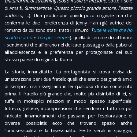
piattaforme di streaming (Sotto il sole di Riccione
, Sotto il sole
di Amalfi,
Summertime
,
Questo piccolo grande amore, l’estate
addosso
, …). Una produzione quindi poco originale ma che
conferma le due preferenza di Jenny Han (già autrice dei
romanzi da cui sono stati tratti i FilmOro:
T
utte le volte che ho
scritto ti amo
e
Tua per sempre
): quella di cercare di catturare
i sentimenti che affiorano nel delicato passaggio dalla pubertà
all’adolescenza e la preferenza per protagoniste del suo
stesso paese di origine: la Korea
La storia, innanzitutto. La protagonista si trova divisa da
un’attrazione per i due fratelli: quelli che erano dei grandi amici
di sempre, ora risvegliano in lei qualcosa di mai conosciuto
prima. Il fratello più grande che, molto più disinibito di lei, si
tuffa in molteplici relazioni in modo spesso superficiale.
Intrecci, gelosie, incomprensioni che rendono il tutto un po’
intricato, innamoramenti che passano per l’esplorazione di
diverse possibilità: ecco che trovano spazio anche
l’omosessualità e la bisessualità. Feste serali in spiaggia,