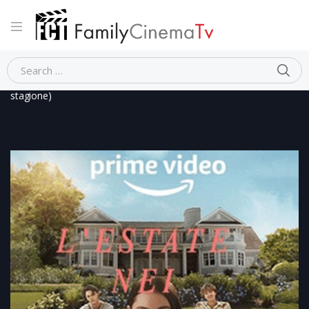
Home
Romantico
L’ESTATE NEI TUOI OCCHI (prima
stagione)