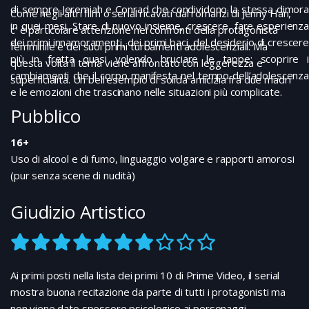
di sempre Jeremiah e Conrad che condividono la stessa dimora
Come negli altri film o serial ricavati dai romanzi di Jenny Han,
in quei mesi. Stare di nuovo insieme, crescere, fare esperienza
c’ è particolare attenzione nei confronti della protagonista
dei primi innamoramenti, dei primi baci, del desiderio di crescere
femminile e dei suoi primi turbamenti adolescenziali. Ma
più in fretta quasi volendo bruciare le tappe: scoprire i
questa volta il tema viene affrontato con leggerezza e
cambiamenti che il corpo manifesta nel tempo dell’adolescenza
superficialità. Un bell’esempio di solida amicizia fra due madri
e le emozioni che trascinano nelle situazioni più complicate.
Pubblico
16+
Uso di alcool e di fumo, linguaggio volgare e rapporti amorosi
(pur senza scene di nudità)
Giudizio Artistico
Ai primi posti nella lista dei primi 10 di Prime Video, il serial
mostra buona recitazione da parte di tutti i protagonisti ma
non viene dato spessore psicologico ai personaggi