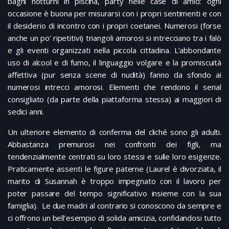
bagni notturni in piscina, party nelle case di amici: ogni
occasione è buona per misurarsi con i propri sentimenti e con
il desiderio di incontro con i propri coetanei. Numerosi (forse
anche un po’ ripetitivi) triangoli amorosi si intrecciano tra i falò
e gli eventi organizzati nella piccola cittadina. L’abbondante
uso di alcool e di fumo, il linguaggio volgare e la promiscuità
affettiva (pur senza scene di nudità) fanno da sfondo ai
numerosi intrecci amorosi. Elementi che rendono il serial
consigliato (da parte della piattaforma stessa) ai maggiori di
sedici anni.
Un ulteriore elemento di conferma del cliché sono gli adulti.
Abbastanza premurosi nei confronti dei figli, ma
tendenzialmente centrati su loro stessi e sulle loro esigenze.
Praticamente assenti le figure paterne (Laurel è divorziata, il
marito di Susannah è troppo impegnato con il lavoro per
poter passare del tempo significativo insieme con la sua
famiglia). Le due madri al contrario si conoscono da sempre e
ci offrono un bell’esempio di solida amicizia, confidandosi tutto