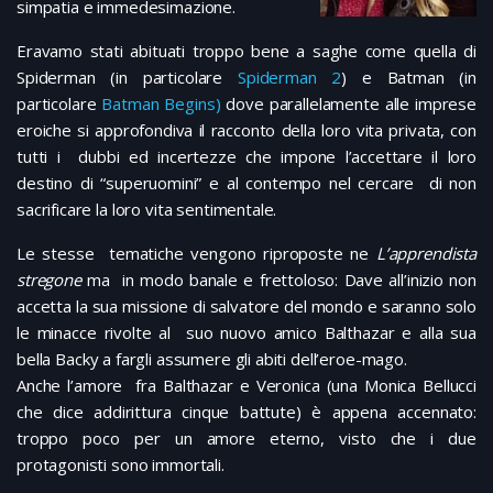
simpatia e immedesimazione.
Eravamo stati abituati troppo bene a saghe come quella di
Spiderman (in particolare
Spiderman 2
) e Batman (in
particolare
Batman Begins)
dove parallelamente alle imprese
eroiche si approfondiva il racconto della loro vita privata, con
tutti i dubbi ed incertezze che impone l’accettare il loro
destino di “superuomini” e al contempo nel cercare di non
sacrificare la loro vita sentimentale.
Le stesse tematiche vengono riproposte ne
L’apprendista
stregone
ma in modo banale e frettoloso: Dave all’inizio non
accetta la sua missione di salvatore del mondo e saranno solo
le minacce rivolte al suo nuovo amico Balthazar e alla sua
bella Backy a fargli assumere gli abiti dell’eroe-mago.
Anche l’amore fra Balthazar e Veronica (una Monica Bellucci
che dice addirittura cinque battute) è appena accennato:
troppo poco per un amore eterno, visto che i due
protagonisti sono immortali.