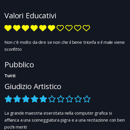
piace stare soprattutto con il padre, con il quale
condivide una passione: i racconti di fate, elfi, goblin di
Valori Educativi
cui è ricco il folklore irlandese. Ma il padre si assenta
spesso verso destini misteriosi, lasciandolo in custodia
alla sua fidata guardia del corpo, Domovoi Leale. Un
giorno Artemis riceve la telefonata di un essere
misterioso: lo avvisa che suo padre è stato rapito e
Non c’è molto da dire se non che il bene trionfa e il male viene
verrà liberato solo se in cambio lui riuscirà a
sconfitto
consegnare Aculos. Data la situazione eccezionale che
si è creata, Domovoi apre lo studio del padre perché il
Pubblico
ragazzo possa cercare ciò che è stato richiesto.
Artemis scopre così che fate ed elfi esistono
Tutti
realmente, e vivono nel cuore della Terra in una città
Giudizio Artistico
tecnologicamente evoluta chiamata Cantuccio,
capitale del Regno Fatato. E’ da qui che è stato rubato
Aculos, un artefatto di grande potere per chi riuscirà a
impossessarsene. Anche Tubero, il comandante degli
elfi, lo sta cercando così come la fata Spinella Tappo,
La grande maestria esercitata nella computer grafica si
che ha perso il padre proprio nella ricerca di Aculos…
affianca a una sceneggiatura pigra e a una recitazione con ben
pochi meriti