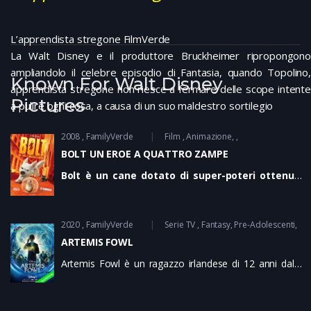
L’apprendista stregone FilmVerde
La Walt Disney e il produttore Bruckheimer ripropongono
ampliandolo il celebre episodio di Fantasia, quando Topolino,
Known For Walt Disney
apprendista stregone non riesce a fermare delle scope intente
Pictures
a pulire ogni cosa, a causa di un suo maldestro sortilegio
2008
FamilyVerde
Film
Animazione
BOLT UN EROE A QUATTRO ZAMPE
Bolt è un cane dotato di super-poteri ottenuti
grazie a una mutazione genetica eseguita da
uno scienziato padre di Penny, la sua
padroncina. In questo modo riesce a prendersi
2020
FamilyVerde
Serie TV
Fantasy
Pre-Adolescenti
cura di lei e a salvarla dai ripetuti tentativi di
ARTEMIS FOWL
catturarla da parte di una banda di criminali che
ne hanno sequestrato il padre. Grande quindi è
Artemis Fowl è un ragazzo irlandese di 12 anni dalle
la delusione di Bolt quando scopre che i suoi
doti eccezionali, sempre il primo della classe, figlio di
superpoteri vivono solo all'interno della fiction
un agiato commerciante d’arte. Questa sua superiorità
televisiva di cui è protagonista...
intellettuale lo ha portato a non avere amici ma a lui