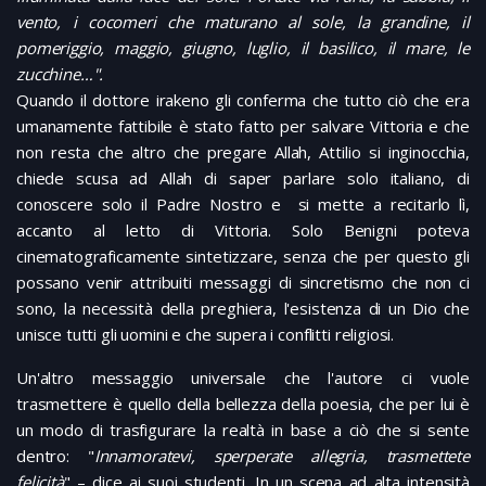
vento, i cocomeri che maturano al sole, la grandine, il
pomeriggio, maggio, giugno, luglio, il basilico, il mare, le
zucchine…".
Quando il dottore irakeno gli conferma che tutto ciò che era
umanamente fattibile è stato fatto per salvare Vittoria e che
non resta che altro che pregare Allah, Attilio si inginocchia,
chiede scusa ad Allah di saper parlare solo italiano, di
conoscere solo il Padre Nostro e si mette a recitarlo lì,
accanto al letto di Vittoria. Solo Benigni poteva
cinematograficamente sintetizzare, senza che per questo gli
possano venir attribuiti messaggi di sincretismo che non ci
sono, la necessità della preghiera, l'esistenza di un Dio che
unisce tutti gli uomini e che supera i conflitti religiosi.
Un'altro messaggio universale che l'autore ci vuole
trasmettere è quello della bellezza della poesia, che per lui è
un modo di trasfigurare la realtà in base a ciò che si sente
dentro: "
Innamoratevi, sperperate allegria, trasmettete
felicità
" – dice ai suoi studenti. In un scena ad alta intensità