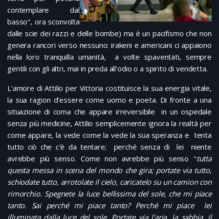
contemplare dal
basso", ora sconvolta
dalle scie dei razzi e delle bombe) ma è un pacifismo che non
genera rancori verso nessuno: irakeni e americani ci appaiono
nella loro tranquilla umanità, a volte spaventati, sempre
gentili con gli altri, mai in preda all'odio o a spirito di vendetta.
L'amore di Attilio per Vittoria costituisce la sua energia vitale,
la sua ragion d'essere come uomo e poeta. Di fronte a una
situazione di coma che appare irreversibile in un ospedale
senza più medicine, Attilio semplicemente ignora la realtà per
come appare, la vede come la vede la sua speranza e tenta
tutto ciò che c'è da tentare; perché senza di lei niente
avrebbe più senso. Come non avrebbe più senso "
tutta
questa messa in scena del mondo che gira; portate via tutto,
schiodate tutto, arrotolate il cielo, caricatelo su un camion con
rimorchio. Spegnete la luce bellissima del sole, che mi piace
tanto. Sai perché mi piace tanto? Perché mi piace lei
illuminata dalla luce del sole. Portate via l'aria, la sabbia, il