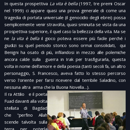
In questa prospettiva
La vita è bella
(1997, tre premi Oscar
nel 1999) ci appare quasi una prova generale di come una
tragedia di portata universale (il genocidio degli ebrei) possa
semplicemente venir stravolta, quasi sminuita se vista da una
prospettiva superiore, il quel caso la bellezza della vita. Ma se
ne
la vita è bella
il gioco poteva essere più facile perché i
giudizi su quel periodo storico sono ormai consolidati, qui
Benigni ha osato di più, infilandosi in mezzo alle polemiche
ancora calde sulla guerra in Irak per trasfigurarla, questa
volta in nome dell'amore e della poesia (tanti secoli fa, un altro
personaggio, S. Francesco, aveva fatto lo stesso percorso
verso l'oriente per farsi ricevere dal terribile Saladino, con
nessuna altra arma che la Buona Novella…).
Il
ra Attilio e il poeta
Fuad davanti alla volta
stellata di Bagdad
che "perfino Allah
scende talvolta sulla
terra per poterla