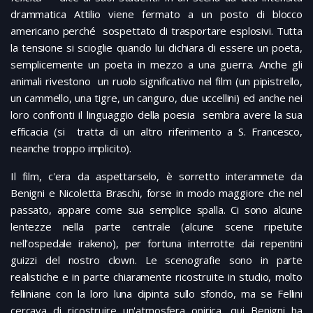
drammatica Attilio viene fermato a un posto di blocco
americano perché sospettato di trasportare esplosivi. Tutta
la tensione si scioglie quando lui dichiara di essere un poeta,
semplicemente un poeta in mezzo a una guerra. Anche gli
animali rivestono un ruolo significativo nel film (un pipistrello,
un cammello, una tigre, un canguro, due uccellini) ed anche nei
loro confronti il linguaggio della poesia sembra avere la sua
efficacia (si tratta di un altro riferimento a S. Francesco,
neanche troppo implicito).
Il film, c'era da aspettarselo, è sorretto interamnete da
Benigni e Nicoletta Braschi, forse in modo maggiore che nel
passato, appare come sua semplice spalla. Ci sono alcune
lentezze nella parte centrale (alcune scene ripetute
nell'ospedale irakeno), per fortuna interrotte dai repentini
guizzi del nostro clown. Le scenografie sono in parte
realistiche e in parte chiaramente ricostruite in studio, molto
felliniane con la loro luna dipinta sullo sfondo, ma se Fellini
cercava di ricostruire un'atmosfera onirica, qui Benigni ha