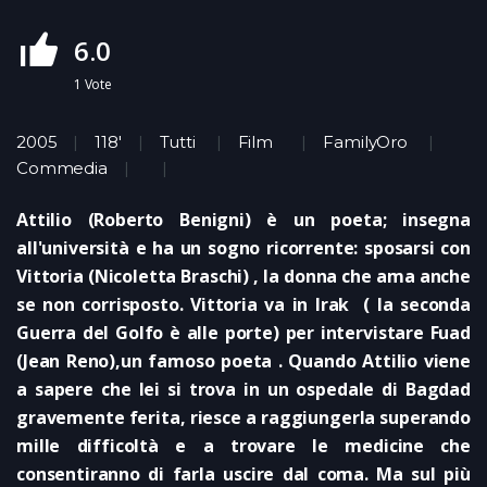
6.0
1
Vote
2005
118'
Tutti
Film
FamilyOro
Commedia
Attilio (Roberto Benigni) è un poeta; insegna
all'università e ha un sogno ricorrente: sposarsi con
Vittoria (Nicoletta Braschi) , la donna che ama anche
se non corrisposto. Vittoria va in Irak ( la seconda
Guerra del Golfo è alle porte) per intervistare Fuad
(Jean Reno),un famoso poeta . Quando Attilio viene
a sapere che lei si trova in un ospedale di Bagdad
gravemente ferita, riesce a raggiungerla superando
mille difficoltà e a trovare le medicine che
consentiranno di farla uscire dal coma. Ma sul più