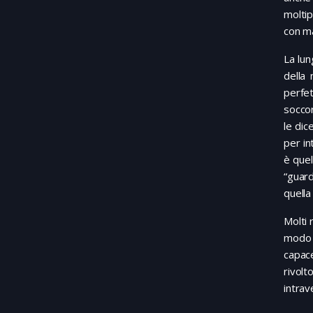
moltip
con ma
La lun
della
perfe
soccor
le dic
per in
è quel
“guar
quella
Molti 
modo m
capace
rivol
intrav