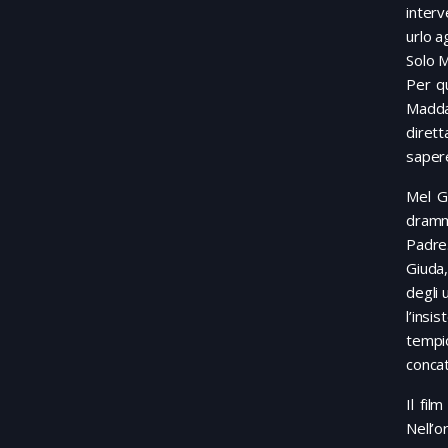
interv
urlo a
Solo 
Per qu
Madda
dirett
saper
Mel Gi
dramma
Padre.
Giuda,
degli 
l’insi
tempio
concat
Il fil
Nell’o