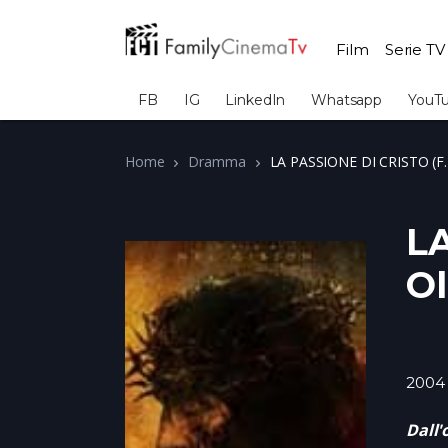
Film
Serie TV
FB
IG
LinkedIn
Whatsapp
YouT
Home
Dramma
LA PASSIONE DI CRISTO (F.
LA
Ol
2004
Dall