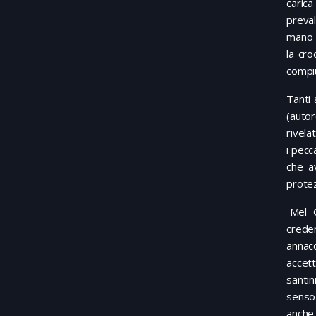
carica
preval
mano o
la cro
compiu
Tanti 
(auto
rivela
i pecc
che a
protez
Mel Gi
creden
annac
accett
santin
senso
anche