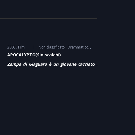
2006
Film
Non classificato
Drammatico
APOCALYPTO(Siniscalchi)
Zampa di Giaguaro è un giovane cacciatore
Maya, figlio del capo del suo villaggio. La sua
vita viene sconvolta dall’arrivo di guerrieri
della città vicina, che uccidono molte
persone e rapiscono le rimanenti per
venderle o offrirle in sacrifici ai loro dei.
Zampa di Giaguaro riesce inaspettatamente
a fuggire: si scatena una caccia all’uomo
senza esclusione di colpi. Ma Zampa di
Giaguaro ha una spinta in più: la moglie –
incinta in stato avanzato- si è nascosta con il
primo loro bambino in una specie di