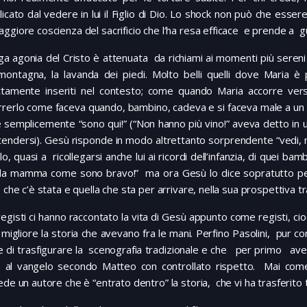
licato dal vedere in lui il Figlio di Dio. Lo shock non può che esser
ggiore coscienza del sacrificio che l’ha resa efficace e prende a gu
ga agonia del Cristo è attenuata da richiami ai momenti più sereni d
 montagna, la lavanda dei piedi. Molto belli quelli dove Maria 
ttamente inseriti nel contesto; come quando Maria accorre ver
rerlo come faceva quando, bambino, cadeva e si faceva male a un g
e semplicemente “sono qui!” (“Non hanno più vino!” aveva detto in 
tendersi). Gesù risponde in modo altrettanto sorprendente “vedi, m
lo, quasi a ricollegarsi anche lui ai ricordi dell’infanzia, di quei ba
da mamma come sono bravo!” ma ora Gesù lo dice sopratutto per f
 che c’è stata e quella che sta per arrivare, nella sua prospettiva 
registi ci hanno raccontato la vita di Gesù appunto come registi, ci
igliore la storia che avevano fra le mani. Perfino Pasolini, pur con
 di trasfigurare la scenografia tradizionale e che per primo avev
to al vangelo secondo Matteo con controllato rispetto. Mai come
ede un autore che è “entrato dentro” la storia, che vi ha trasferito