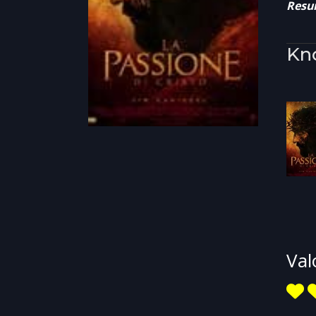
Resur
Kn
Val