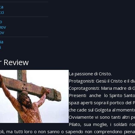
ca
cci
o
mov
ov
ia
i
 Review
L
a passione di Cristo.
Protagonisti: Gesù il Cristo e il di
Coprotagonisti: Maria madre di 
Presenti anche lo Spirito Santo 
spazi aperti sopra il portico del 
che cade sul Golgota al momento 
Ovviamente vi sono tanti altri p
Pilato, sua moglie, i soldati ro
oli, ma tutti loro o non sanno o sapendo non comprendono pien