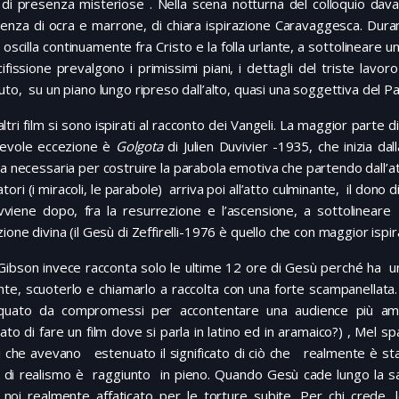
 di presenza misteriose . Nella scena notturna del colloquio davan
enza di ocra e marrone, di chiara ispirazione Caravaggesca. Duran
scilla continuamente fra Cristo e la folla urlante, a sottolineare
cifissione prevalgono i primissimi piani, i dettagli del triste lav
to, su un piano lungo ripreso dall’alto, quasi una soggettiva del P
altri film si sono ispirati al racconto dei Vangeli. La maggior parte 
revole eccezione è
Golgota
di Julien Duvivier -1935, che inizia da
ta necessaria per costruire la parabola emotiva che partendo dall’att
atori (i miracoli, le parabole) arriva poi all’atto culminante, il dono
vviene dopo, fra la resurrezione e l’ascensione, a sottolineare 
ione divina (il Gesù di Zeffirelli-1976 è quello che con maggior is
bson invece racconta solo le ultime 12 ore di Gesù perché ha un 
te, scuoterlo e chiamarlo a raccolta con una forte scampanellata. I
quato da compromessi per accontentare una audience più amp
ato di fare un film dove si parla in latino ed in aramaico?) , Mel s
i che avevano estenuato il significato di ciò che realmente è stata 
 di realismo è raggiunto in pieno. Quando Gesù cade lungo la sa
 noi realmente affaticato per le torture subite. Per chi crede, 