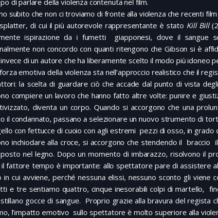
po di parlare della violenza contenuta nel film.
o subito che non ci troviamo di fronte alla violenza che recenti film 
 splatter, di cui il più autorevole rappresentante è stato
Kill Bill
(
amente ispirazione da i fumetti giapponesi, dove il sangue s
nalmente non concordo con quanti ritengono che Gibson si è affid
 invece di un autore che ha liberamente scelto il modo più idoneo 
 forza emotiva della violenza sta nell’approccio realistico che il reg
ttori: la scelta di guardare ciò che accade dal punto di vista degl
o compiere un lavoro che hanno fatto altre volte: punire e giusti
tivizzato, diventa un corpo. Quando si accorgono che una prolun
to il condannato, passano a selezionare un nuovo strumento di tort
gello con fettucce di cuoio con agli estremi pezzi di osso, in grado
o inchiodare alla croce, si accorgono che stendendo il braccio i
posto nel legno. Dopo un momento di imbarazzo, risolvono il probl
il fattore tempo è importante: allo spettatore pare di assistere all
in cui avviene, perché nessuna elissi, nessuno sconto gli viene c
tti e tre sentiamo quattro, cinque inesorabili colpi di martello, fi
stillano gocce di sangue. Proprio grazie alla bravura del regista 
mo, l’impatto emotivo sullo spettatore è molto superiore alla violenza 