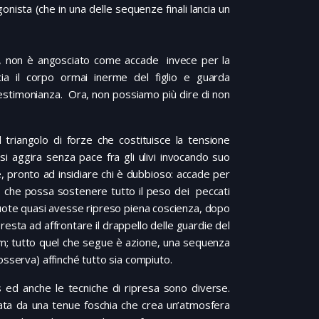
gonista (che in una delle sequenze finali lancia un
lio, non è angosciato come accade invece per la
cia il corpo ormai inerme del figlio e guarda
testimonianza. Ora, non possiamo più dire di non
il triangolo di forze che costituisce la tensione
si aggira senza pace fra gli ulivi invocando suo
e, pronto ad insidiare chi è dubbioso: accade per
uno che possa sostenere tutto il peso dei peccati
scuote quasi avesse ripreso piena coscienza, dopo
presta ad affrontare il drappello delle guardie del
ilm; tutto quel che segue è azione, una sequenza
osserva) affinché tutto sia compiuto.
s ed anche le tecniche di ripresa sono diverse.
imitata da una tenue foschia che crea un’atmosfera