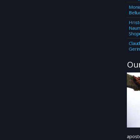
Moni
Bellu
Hrist
Nau
Shop
Claud
Gerin
Our
apost