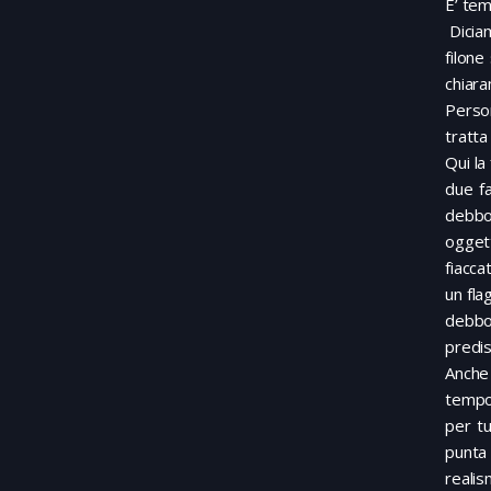
E’ tem
Diciam
filone
chiar
Perso
tratta
Qui la
due fa
debbon
ogget
fiacca
un fla
debbon
predis
Anche 
tempo 
per tu
punta 
realis