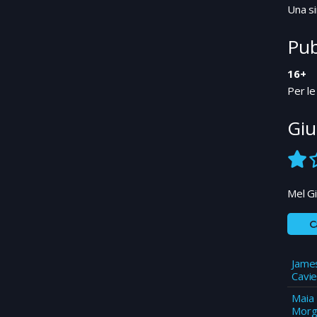
Una si
Pub
16+
Per le
Giu
Mel Gi
C
Jame
Cavie
Maia
Morg