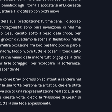
e benefico: egli torna a accostarsi all’Eucarestia
ardare il crocifisso con occhi nuovi.
ella sua predicazione: l’ultima cena, il discorso
è protagonista: sono pura invenzione di Mel ma
so Gesù caduto sotto il peso della croce, per
inocchio (vediamo la scena in flashback). Maria
un’altra occasione: fra loro bastano poche parole
adre, faccio nuove tutte le cose!”. Il tono usato
mbini che vanno dalla madre tutti orgogliosi a dire:
arle coraggio , per ricollocare la sofferenza,
trascendente.
oè come bravi professionisti intenti a rendere nel
 la sua forte personalità artistica, che era stata
a scelto una rappresentazione realistica, si era
 questa volta, dietro la “Passione di Gesù” si
 tutta la sua fede appassionata.