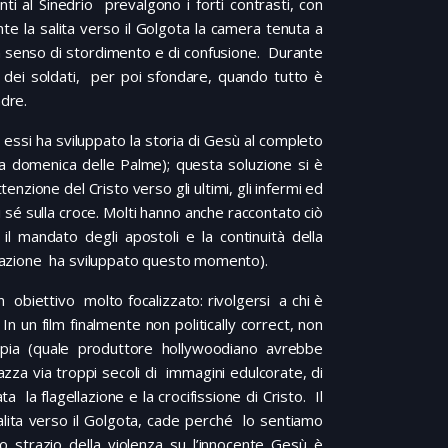
ti al Sinedrio prevalgono i forti contrasti, con
te la salita verso il Golgota la camera tenuta a
 un senso di stordimento e di confusione. Durante
oro dei soldati, per poi sfondare, quando tutto è
adre.
di essi ha sviluppato la storia di Gesù al completo
lla domenica delle Palme); questa soluzione si è
enzione del Cristo verso gli ultimi, gli infermi ed
 di sé sulla croce. Molti hanno anche raccontato ciò
il mandato degli apostoli e la continuità della
pirazione ha sviluppato questo momento).
obiettivo molto focalizzato: rivolgersi a chi è
n un film finalmente non politically correct, non
ia (quale produttore hollywoodiano avrebbe
pazza via troppi secoli di immagini edulcorate, di
la flagellazione e la crocifissione di Cristo. Il
lita verso il Golgota, cade perché lo sentiamo
lo strazio della violenza su l’innocente Gesù è