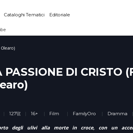
Cataloghi Tematici
Editoriale
ube
 Olearo)
 PASSIONE DI CRISTO (F
earo)
127\\\'
16+
Film
FamilyOro
Dramma
'orto degli ulivi alla morte in croce, con un acce