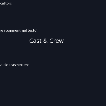
cattolici
profondo pozzo naturale, da cui ella non
potrà uscire se lui non la aiuta.
ione (commenti nel testo)
Cast & Crew
i vuole trasmettere