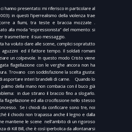
ci hanno presentato: mi riferisco in particolare al
2003): in questi l’iperrealismo della violenza trae
corre a fiumi, tra teste e braccia mozzate .
ato alla moda “espressionista” del momento: si
per trasmettere il suo messaggio.
ista ha voluto dare alle scene, complici sopratutto
i aguzzini ed il fattore tempo. Il soldati romani
ziare un colpevole. In questo modo Cristo viene
gata flagellazione con le verghe ancora non ha
ura. Trovano con soddisfazione la scelta giusta:
 di asportare interi brandelli di carne. Quando lo
l palmo della mano non combacia con il buco già
ema: in due stirano il braccio fino a slogarlo.
a flagellazione ed alla crocifissione nello stesso
oncesso. Se i chiodi da conficcare sono tre, noi
nché il chiodo non trapassa anche il legno e dalla
che mantiene le scene nell’ambito di un rigoroso
di Kill Bill, che è così iperbolica da allontanarsi