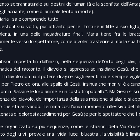
ento soprannaturale sui destini dell’umanità e la sconfitta dell’Anta
gghiacciante, come di animale ferito a morte).
Maria sa e comprende tutto.
esto il suo volto, pur affranto per le torture inflitte a suo fig
lena. In una delle inquadrature finali, Maria tiene fra le brac
amente verso lo spettatore, come a voler trasferire a noi la sua 
e.
bson imposta fin dall’inizio, nella sequenza dell’orto degli ulivi, 
tica del racconto. Il diavolo si appresta ad insidiare Gesù, che 
 Il diavolo non ha il potere di agire sugli eventi ma è sempre vigil
 per Pietro ed ora, alle spalle di Gesù, insinua che “non vi è alc
uomini. Salvare le loro anime è un costo troppo alto”. Ma Gesù si 
stenza del diavolo, dell’importanza della sua missione; si alza e si ap
 che sta arrivando. Termina così l’unico momento riflessivo del f
enata di dolorosi accadimenti per Gesù (e per lo spettatore che li 
m è organizzato su più sequenze, come le stazioni della Via Cruci
rto degli ulivi prevale una livida luce bluastra , la visibilità è l