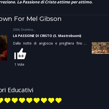
rezione. La Passione di Cristo attimo per attimo.
own For Mel Gibson
2004
Dramma
LA PASSIONE DI CRISTO (S. Mastrobuoni)
Dalla notte di angoscia e preghiera fino a
sudare sangue, alla crocifissione sul monte
Calvario, il film narra le ultime ore di sofferenza
0.0
di Gesù di Nazareth che condannato a morte
dal sinedrio di Gerusalemme viene giustiziato
1
Vote
per mano dei soldati romani che governavano
la giudea.
ori Educativi