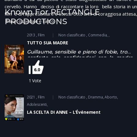
cervello. Hanno deciso di raccontare la loro bella storia in un
Known For RECTANGLE
film e di rappresentare s stessi: otto anni di coraggiosa attesa,
PRODUCTIONS
fra un ospedale e l'altro
2013
Film
Non classificato
Commedia
TUTTO SUA MADRE
Guillaume, sensibile e pieno di fobie, trova
conforto solo confidandosi con la madre
ma non riesce a convincersi di essere
realmente omosessuale come sua madre,
6.0
che ha sempre desiderato avere un figlia
1
Vote
femmina, gli lascia credere
2021
Film
Non classificato
Dramma
Aborto,
Adolescenti
LA SCELTA DI ANNE – L’Événement