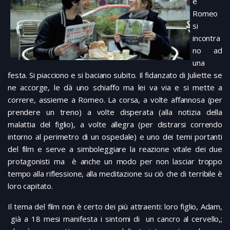
e
Romeo
si
incontra
no ad
una
festa. Si piacciono e si baciano subito. Il fidanzato di Juliette se
ne accorge, le dà uno schiaffo ma lei va via e si mette a
correre, assieme a Romeo. La corsa, a volte affannosa (per
prendere un treno) a volte disperata (alla notizia della
malattia del figlio), a volte allegra (per distrarsi correndo
intorno al perimetro di un ospedale) e uno dei temi portanti
del film e serve a simboleggiare la reazione vitale dei due
protagonisti ma è anche un modo per non lasciar troppo
tempo alla riflessione, alla meditazione su ciò che di terribile è
loro capitato.
Il tema del film non è certo dei più attraenti: loro figlio, Adam,
già a 18 mesi manifesta i sintomi di un cancro al cervello,;