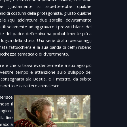
fiabe giustamente si aspetterebbe qualche
endidi costumi della protagonista, giusto qualche
Belle (qui addirittura due sorelle, dovutamente
 utili solamente ad aggravare i provati bilanci del
de del padre dell’eroina ha probabilmente più a
 logica della storia. Una serie di altri personaggi
amata fattucchiera e la sua banda di ceffi) rubano
i ricchezza tematica o di divertimento.
re e che si trova evidentemente a suo agio più
vestire tempo e attenzione sullo sviluppo del
i consegnarsi alla Bestia, e il mostro, da subito
o aspetto e carattere animalesco.
serisce
noso il
agioni,
la fine
arabola