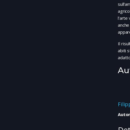
sull’a
agrico
l’arte
anche
appare
Il ris
abiti 
adatto
Au
Fili
Autor
Det