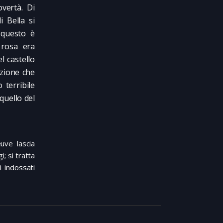
vertà. Di
i Bella si
 questo è
 rosa era
l castello
izione che
 terribile
quello del
uve lascia
; si tratta
i indossati