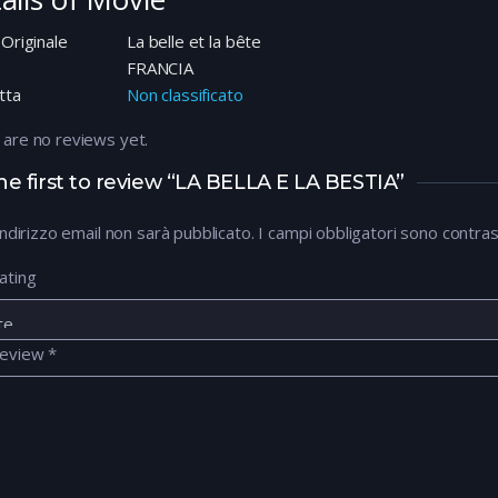
 Originale
La belle et la bête
e
FRANCIA
tta
Non classificato
 are no reviews yet.
he first to review “LA BELLA E LA BESTIA”
 indirizzo email non sarà pubblicato.
I campi obbligatori sono contra
ating
review
*