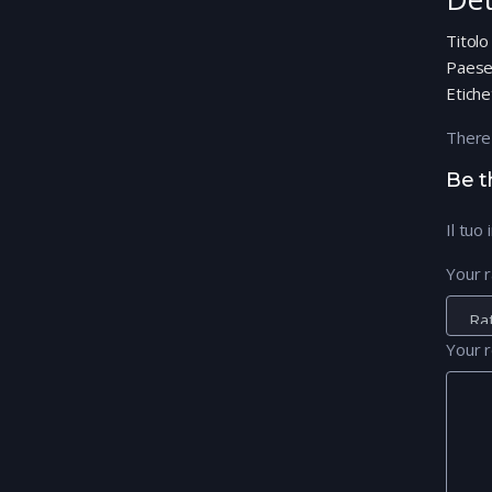
Titolo
Paes
Etiche
There
Be t
Il tuo
Your r
Your 