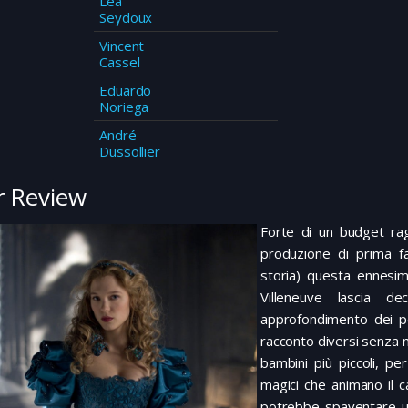
Léa
Seydoux
Vincent
Cassel
Eduardo
Noriega
André
Dussollier
 Review
Forte di un budget rag
produzione di prima fas
storia) questa ennesim
Villeneuve lascia d
approfondimento dei pe
racconto diversi senza m
bambini più piccoli, pe
magici che animano il 
potrebbe spaventare un