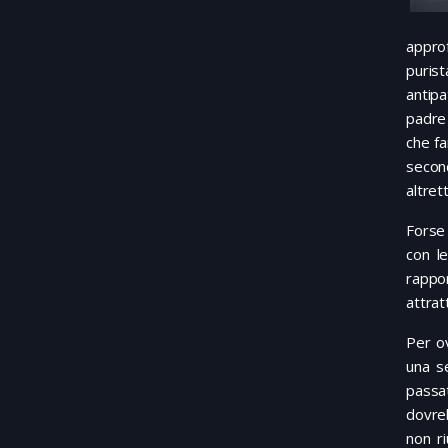
approf
puris
antipa
padre 
che fa
second
altret
Forse
con l
rappor
attrat
Per o
una se
passat
dovreb
non r