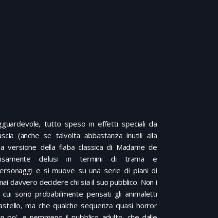
guardevole, tutto speso in effetti speciali da
cia (anche se talvolta abbastanza inutili alla
a versione della fiaba classica di Madame de
ecisamente delusi in termini di trama e
rsonaggi e si muove su una serie di piani di
ai davvero decidere chi sia il suo pubblico. Non i
r cui sono probabilmente pensati gli animaletti
castello, ma che qualche sequenza quasi horror
 po’, e nemmeno il pubblico adulto, che dalle