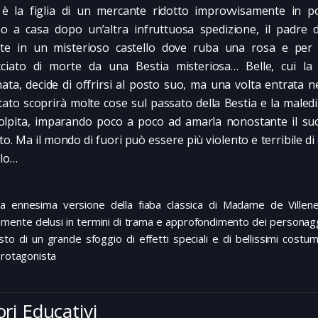
 è la figlia di un mercante ridotto improvvisamente in po
no a casa dopo un’altra infruttuosa spedizione, il padre d
te in un misterioso castello dove ruba una rosa e per
ciato di morte da una Bestia misteriosa… Belle, cui la
nata, decide di offrirsi al posto suo, ma una volta entrata ne
tato scoprirà molte cose sul passato della Bestia e la maled
colpita, imparando poco a poco ad amarla nonostante il suo
to. Ma il mondo di fuori può essere più violento e terribile di 
llo…
a ennesima versione della fiaba classica di Madame de Villene
mente delusi in termini di trama e approfondimento dei personaggi
sto di un grande sfoggio di effetti speciali e di bellissimi costum
protagonista
ori Educativi