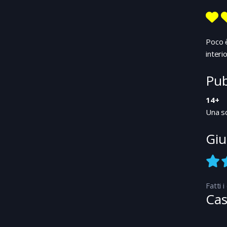
Poco è
interi
Pub
14+
Una sc
Giu
Fatti 
Cas