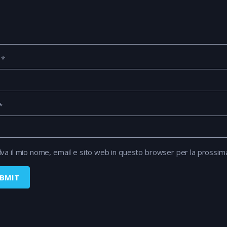
e
*
*
lva il mio nome, email e sito web in questo browser per la prossi