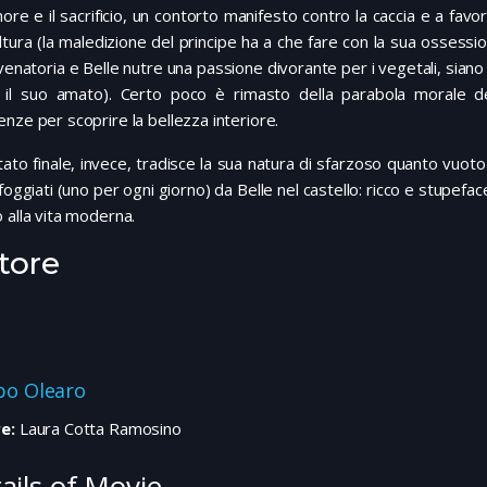
more e il sacrificio, un contorto manifesto contro la caccia e a favor
ltura (la maledizione del principe ha a che fare con la sua ossessi
 venatoria e Belle nutre una passione divorante per i vegetali, siano
 il suo amato). Certo poco è rimasto della parabola morale dell
nze per scoprire la bellezza interiore.
ultato finale, invece, tradisce la sua natura di sfarzoso quanto vuot
sfoggiati (uno per ogni giorno) da Belle nel castello: ricco e stupe
 alla vita moderna.
tore
ppo Olearo
e:
Laura Cotta Ramosino
ails of Movie