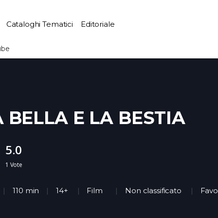
Cataloghi Tematici
Editoriale
ube
A BELLA E LA BESTIA
5.0
1
Vote
110 min
14+
Film
Non classificato
Favo