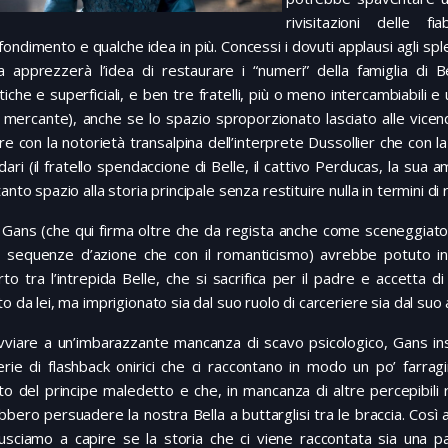
rivisitazioni delle 
ondimento e qualche idea in più. Concessi i dovuti applausi agli spl
ta apprezzerà l’idea di restaurare i “numeri” della famiglia di 
tiche e superficiali, e ben tre fratelli, più o meno intercambiabili e
mercante), anche se lo spazio sproporzionato lasciato alle vicen
re con la notorietà transalpina dell’interprete Dussollier che con la
ari (il fratello spendaccione di Belle, il cattivo Perducas, la sua 
tanto spazio alla storia principale senza restituire nulla in termini d
 Gans (che qui firma oltre che da regista anche come sceneggiato
e sequenze d’azione che con il romanticismo) avrebbe potuto in
to tra l’intrepida Belle, che si sacrifica per il padre e accetta d
to da lei, ma imprigionato sia dal suo ruolo di carceriere sia dal su
vviare a un’imbarazzante mancanza di scavo psicologico, Gans in
rie di flashback onirici che ci raccontano in modo un po’ farragi
o del principe maledetto e che, in mancanza di altre percepibili r
bero persuadere la nostra Bella a buttarglisi tra le braccia. Così al
iusciamo a capire se la storia che ci viene raccontata sia una p