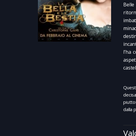
Belle
ritor
imbat
minac
desti
incan
l’ha 
aspet
caste
Quest
decisa
piutto
dalla 
Val