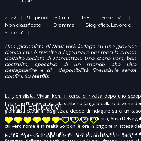
1
Vote
2022
9 episodi di 60 min
14+
Serie TV
Non classificato
Dramma
Biografico, Lavoro e
Societa'
Una giornalista di New York indaga su una giovane
donna che è riuscita a ingannare per mesi la crema
dell’alta società di Manhattan. Una storia vera, ben
costruita, specchio di un mondo che vive
dell’apparire e di disponibilità finanziarie senza
confini. Su
Netflix
La giornalista, Vivian Ken, in cerca di rivalsa dopo uno scoop
fallito che l’ha destinata alla scriberia (angolo della redazione dei
Valori Educativi
giornalisti caduti in disgrazia), decide di indagare su di un caso
clamoroso quanto incredibile. Una giovane donna, Anna Delvey, il
cui vero nome è in realtà Sorokin, è ora in prigione in attesa del
processo, accusata di truffa ad alberghi, ristoranti e organismi
Fra tante persone opportuniste che cercano denaro e fama,
finanziari dell’alta società di New York per almeno 200.000$.