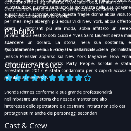
ce ne sono altre (la giornalista, l’avvocato Todd, l’amica Neff)
Puntata dopo puntata seguiamo la giornalista nella sua indagine
che si conservano oneste e che sanno essere solidali con
e riusciamo a scoprire come questa fragile donna abbia vissuto
coloro che considerano loro amici
per mesi negli alberghi più esclusivi di New York, abbia offerto
pranzi ai ristoranti più alla moda, abbia affittato un aereo
Pubblico
privato, abbia vestito solo Gucci e Yves Saint Laurent senza mai
spendere un dollaro. La storia, nella sua sostanza, è
14+
assolutamente vera. E ricavata dall’articolo della giornalista
Qualche amore per interesse, il mentire come arte
Jessica Pressler apparso sul New York Magazine: How Anna
Giudizio Artistico
Delvey Tricked New York’s Party People. Sorokin è stata
arrestata nel 2017; è stata condannata per 8 capi di accusa e
poi rilasciata nel 2021.
Shonda Rhimes conferma la sua grande professionalità
nell’imbastire una storia che riesce a mantenere alto
l’interesse dello spettatore e a costruire i ritratti non solo dei
protagonisti m anche dei personaggi secondari
Cast & Crew