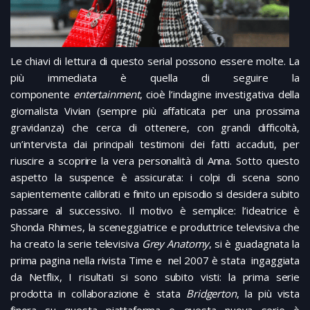
Le chiavi di lettura di questo serial possono essere molte. La
più immediata è quella di seguire la
componente
entertainment
, cioè l’indagine investigativa della
giornalista Vivian (sempre più affaticata per una prossima
gravidanza) che cerca di ottenere, con grandi difficoltà,
un’intervista dai principali testimoni dei fatti accaduti, per
riuscire a scoprire la vera personalità di Anna. Sotto questo
aspetto la suspence è assicurata: i colpi di scena sono
sapientemente calibrati e finito un episodio si desidera subito
passare al successivo. Il motivo è semplice: l’ideatrice è
Shonda Rhimes, la sceneggiatrice e produttrice televisiva che
ha creato la serie televisiva
Grey Anatomy
, si è guadagnata la
prima pagina nella rivista Time e nel 2007 è stata ingaggiata
da Netflix, I risultati si sono subito visti: la prima serie
prodotta in collaborazione è stata
Bridgerton
, la più vista
finora su questa piattaforma e questa nuova serie è