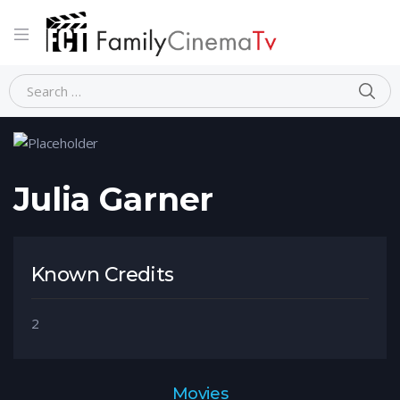
Home
Person
Julia Garner
Julia Garner
Known Credits
2
Movies