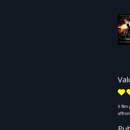
Val
Il fil
affron
Pub