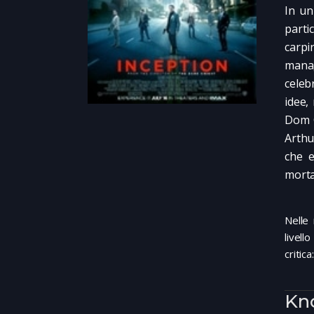
In un
parti
carpi
manag
celeb
idee,
Dom C
Arthu
che 
morta.
Nelle
livell
critic
Kn