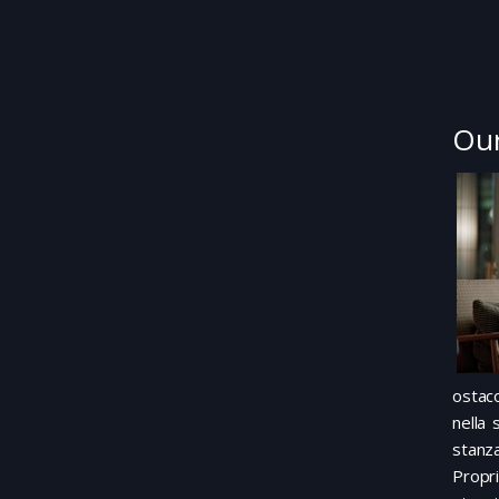
Our
ostaco
nella
stanz
Propri