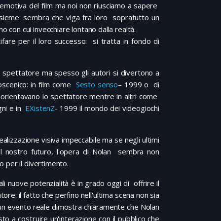
 emotiva del film ma noi non riusciamo a sapere
insieme: sembra che viga fra loro sopratutto un
o con cui invecchiare lontano dalla realtà.
ifare per il loro successo: si tratta in fondo di
lo spettatore ma spesso gli autori si divertono a
coscenico: in film come
Sesto senso
– 1999 o di
isorientavano lo spettatore mentre in altri come
gni e in
EXistenZ-
1999 il mondo dei videogiochi
realizzazione visiva impeccabile ma se negli ultimi
l nostro futuro, l'opera di Nolan sembra non
 per il divertimento.
 nuove potenzialità è in grado oggi di offrire il
re: il fatto che perfino nell'ultima scena non sia
d un evento reale dimostra chiaramente che Nolan
to a costruire un'interazione con il pubblico che