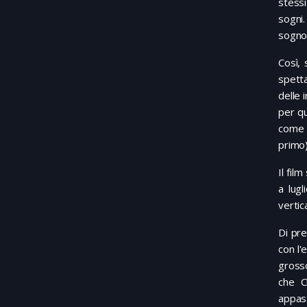
stessi
sogni.
sogno 
Così, 
spetta
delle 
per qu
come è
primo)
Il fil
a lugl
vertic
Di pre
con l'
grosso
che C
appass