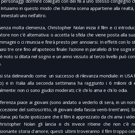
 personaggi dormire collegati con dei fili a uno stesso congegno che
 Intuiamo in questo modo che l'ultima scena appartiene alla realtà
innestati uno nell'altro.
senza molta clemenza, Christopher Nolan inizia il film e ci introd
tore non c'è alternativa: o accetta la sfida che viene posta alla su
immagini o ci rinuncia e finirà presto per annoiarsi. In effetti con lo s
asi tre ore fino all'apoteosi finale: l'azione in parallelo di tre sogni
 noto si dilata nel sogno e un anno vissuto al terzo livello può c
.
m si sta delineando come un successo di rilevanza mondiale: in USA h
io) e in Italia alla seconda settimana ha raggiunto i 6 milioni d
almente: non ci sono giudizi moderati; c'è chi lo ama e chi lo odia.
ferenza piace ai giovani (sono andato a vederlo di sera, in un nor
eccezione del sottoscritto, di giovani della fascia venti-trent'anni). S
lana: più facile ipotizzare che il film è apprezzato da chi ama i vid
hristopher Nolan gli lancia e chi invece ritiene che non c'è
ionante storia d'amore; questi ultimi troveranno il film troppo ce