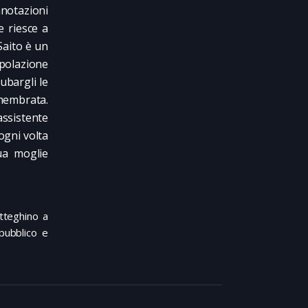
notazioni
e riesce a
Saito è un
polazione
ubargli le
smembrata.
assistente
ogni volta
ua moglie
tteghino a
 pubblico e