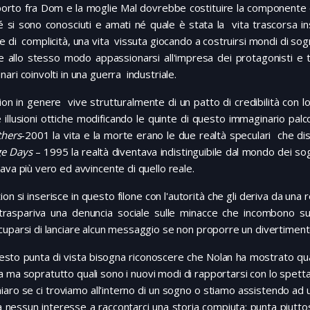
pporto fra Dom e la moglie Mal dovrebbe costituire la componente
é si sono conosciuti e amati né quale è stata la vita trascorsa 
 di complicità, una vita vissuta giocando a costruirsi mondi di sogn
ile allo stesso modo appassionarsi all'impresa dei protagonisti e t
ari coinvolti in una guerra industriale.
tion in genere vive strutturalmente di un patto di credibilità con 
 illusioni ottiche modificando le quinte di questo immaginario pal
thers
-2001 la vita e la morte erano le due realtà speculari che d
ge Days
– 1995 la realtà diventava indistinguibile dal mondo dei so
ava più vero ed avvincente di quello reale.
ion si inserisce in questo filone con l'autorità che gli deriva da una 
raspariva una denuncia sociale sulle minacce che incombono su
uparsi di lanciare alcun messaggio se non proporre un divertimento
sto punta di vista bisogna riconoscere che Nolan ha mostrato quali
 ma sopratutto quali sono i nuovi modi di rapportarsi con lo spettato
iaro se ci troviamo all'interno di un sogno o stiamo assistendo a
 nessun interesse a raccontarci una storia compiuta: punta piuttos