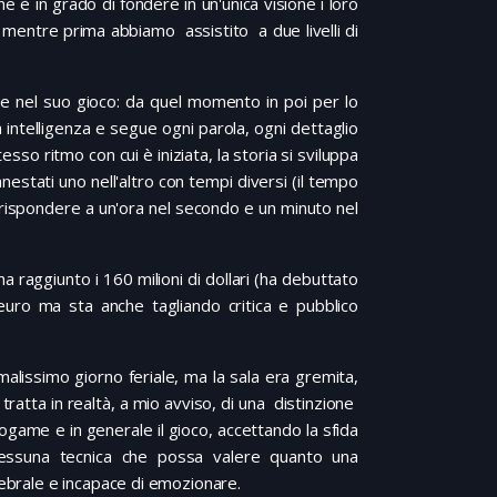
 è in grado di fondere in un'unica visione i loro
, mentre prima abbiamo assistito a due livelli di
uce nel suo gioco: da quel momento in poi per lo
a intelligenza e segue ogni parola, ogni dettaglio
tesso ritmo con cui è iniziata, la storia si sviluppa
 innestati uno nell'altro con tempi diversi (il tempo
orrispondere a un'ora nel secondo e un minuto nel
a raggiunto i 160 milioni di dollari (ha debuttato
i euro ma sta anche tagliando critica e pubblico
malissimo giorno feriale, ma la sala era gremita,
i tratta in realtà, a mio avviso, di una distinzione
eogame e in generale il gioco, accettando la sfida
 nessuna tecnica che possa valere quanto una
lebrale e incapace di emozionare.