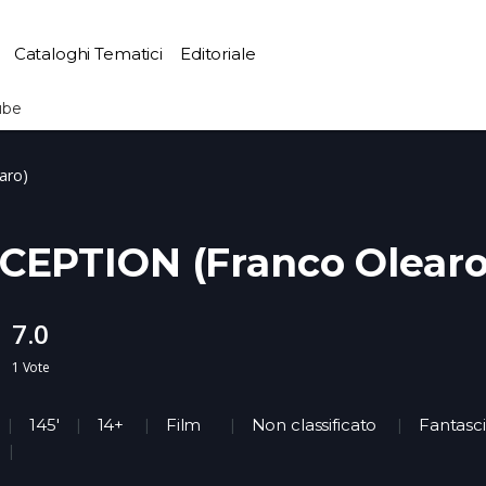
Cataloghi Tematici
Editoriale
ube
aro)
CEPTION (Franco Olearo
7.0
1
Vote
145'
14+
Film
Non classificato
Fantasc