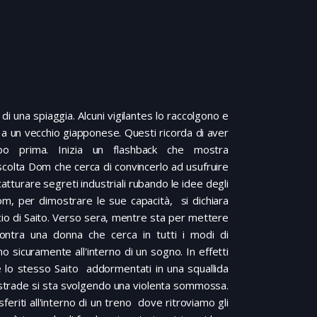
 una spiaggia. Alcuni vigilantes lo raccolgono e
 a un vecchio giapponese. Questi ricorda di aver
o prima. Inizia un flashback che mostra
scolta Dom che cerca di convincerlo ad usufruire
catturare segreti industriali rubando le idee degli
, per dimostrare le sue capacità, si dichiara
io di Saito. Verso sera, mentre sta per mettere
contra una donna che cerca in tutti i modi di
o sicuramente all'interno di un sogno. In effetti
 lo stesso Saito addormentati in una squallida
 strade si sta svolgendo una violenta sommossa.
feriti all'interno di un treno dove ritroviamo gli