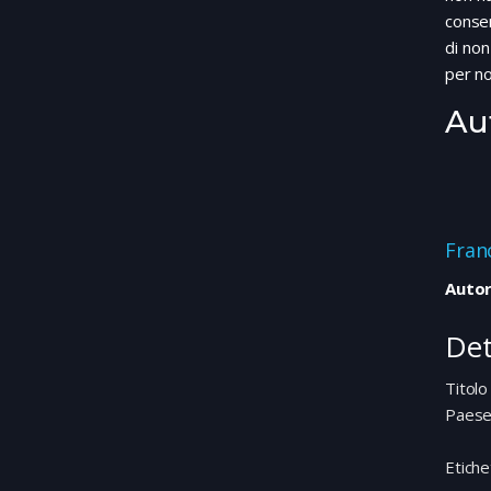
consen
di non
per no
Au
Fran
Autor
Det
Titolo
Paes
Etiche