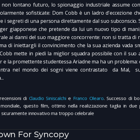
 non lontano futuro, lo spionaggio industriale assume con
colarmente sofisticate: Dom Cobb è un ladro d'eccezione ch
re i segreti di una persona direttamente dal suo subconscio. 
er giapponese che pretende da lui un nuovo tipo di mani
rale ai danni del suo maggiore concorrente: non si tratta di r
 ma di iniettargli il convincimento che la sua azienda vada 
obb mette in piedi la miglior squadra possibile con il suo 
r e la promettente studentessa Ariadne ma ha un problema: 
entra nel mondo dei sogni viene contrastato da Mal, s
..
 recensioni di
Claudio Siniscalchi
e
Franco Olearo
. Successo di bo
o mondiale, questo film, ottimo nella realizzazione taglia in due
a: sicuramente innovativo ma troppo celebrale
own For Syncopy