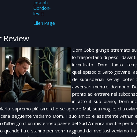
Joseph
Gordon-
levitt
Ellen Page
 Review
Dom Cobb giunge stremato su di
lo trasportano di peso davanti
incontrato Dom tanto temp
quell'episodio: Saito giovane a
dei suoi speciali servigi: poter 
avversari mentre dormono. Dom
pronto ad entrare nel subconsc
in atto il suo piano, Dom in
larlo: sapremo più tardi che se appare Mal, sua moglie, ci troviam
 scena seguente vediamo Dom, il suo amico e assistente Arthur e
a d'albergo di un misterioso paese del Sud America mentre per le
o quando i tre stanno per venir raggiunti dai rivoltosi veniamo tras