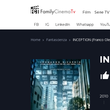
Film
Serie TV
FB
IG
LinkedIn
Whatsapp
YouT
Home
Fantascienza
INCEPTION (Franco Ole
IN
2010