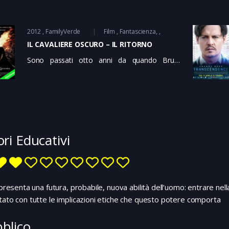
2012
FamilyVerde
Film
Fantascienza
IL CAVALIERE OSCURO – IL RITORNO
Sono passati otto anni da quando Bruce
Wayne ha deciso di addossare al suo alter ego
Batman le colpe di Harvey Dent e appendere
maschera e mantello al chiodo. Gotham
sembra pacificata, anche grazie al decreto
sicurezza creato in memoria del defunto
procuratore, ma una nuova minaccia si avvicina
nei panni di Bane, crudele mercenario,
ori Educativi
terrorista anarchico dall’agenda misteriosa.
Tutto comincia con uno spettacolare colpo alla
sede della Borsa, ma molto di più si agita nei
sotterranei della città. Spinto dal commissario
m presenta una futura, probabile, nuova abilità dell’uomo: entrare ne
Gordon, Bruce decide di indossare nuovamente
tato con tutte le implicazioni etiche che questo potere comporta
la maschera: si troverà ad affrontare la prova
più grande della sua vita e le sue paure più
profonde. Ma non sarà solo…
blico