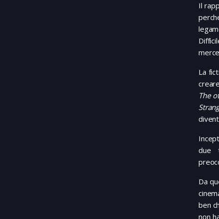
Il ra
perch
legame
Diffic
mercen
La fic
creare
The o
Stran
divent
Incept
due t
preocc
Da que
cinema
ben ch
non ha